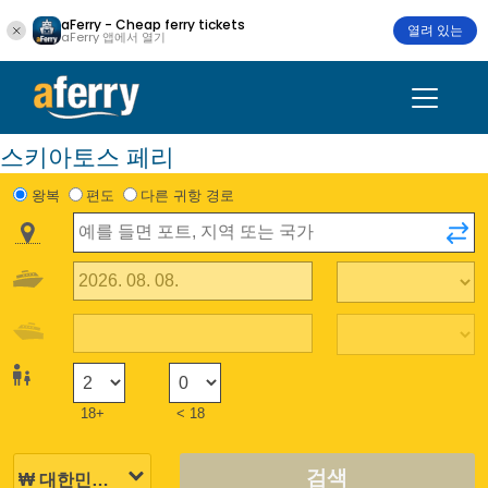
aFerry - Cheap ferry tickets
열려 있는
aFerry 앱에서 열기
스키아토스 페리
왕복
편도
다른 귀항 경로
18+
< 18
검색