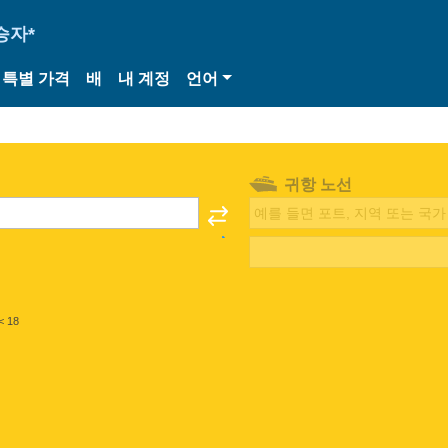
승자*
특별 가격
배
내 계정
언어
귀항 노선
< 18