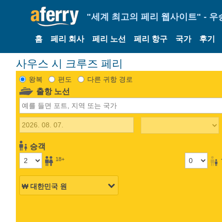
"세계 최고의 페리 웹사이트" - 우
홈
페리 회사
페리 노선
페리 항구
국가
후기
사우스 시 크루즈 페리
왕복
편도
다른 귀항 경로
출항 노선
승객
18+