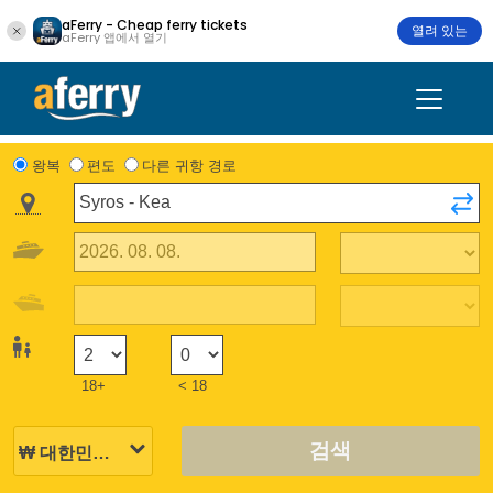
aFerry - Cheap ferry tickets
열려 있는
aFerry 앱에서 열기
왕복
편도
다른 귀항 경로
18+
< 18
검색