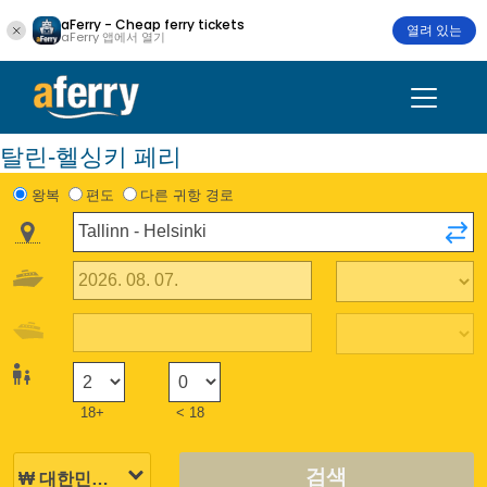
aFerry - Cheap ferry tickets
열려 있는
aFerry 앱에서 열기
탈린-헬싱키 페리
왕복
편도
다른 귀항 경로
18+
< 18
검색