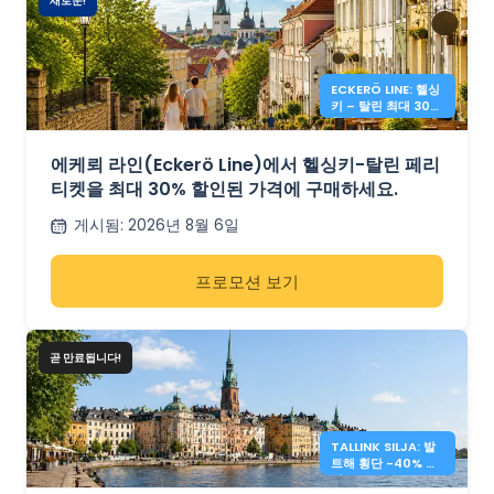
새로운!
ECKERÖ LINE: 헬싱
키 – 탈린 최대 30%
할인
에케뢰 라인(Eckerö Line)에서 헬싱키-탈린 페리
티켓을 최대 30% 할인된 가격에 구매하세요.
게시됨
:
2026년 8월 6일
프로모션 보기
곧 만료됩니다!
TALLINK SILJA: 발
트해 횡단 -40% 할
인