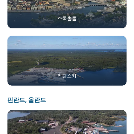
스톡홀름
카펠스카
핀란드, 올란드