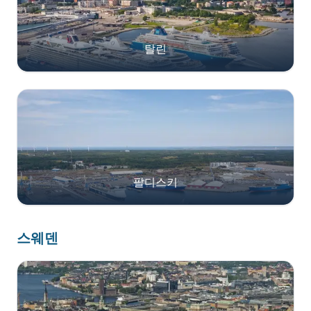
탈린
팔디스키
스웨덴