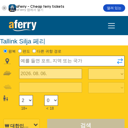
aFerry - Cheap ferry tickets
열려 있는
aFerry 앱에서 열기
Tallink Silja 페리
왕복
편도
다른 귀항 경로
18+
< 18
검색