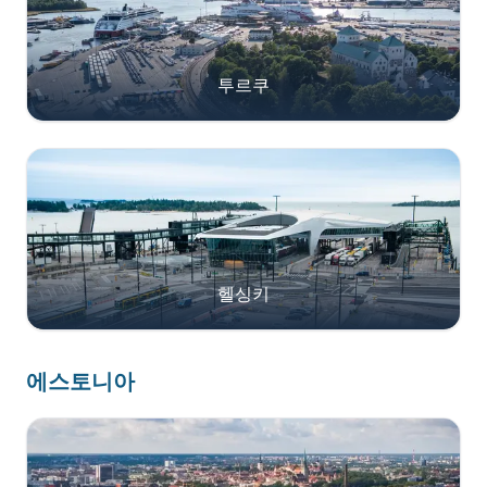
투르쿠
헬싱키
에스토니아