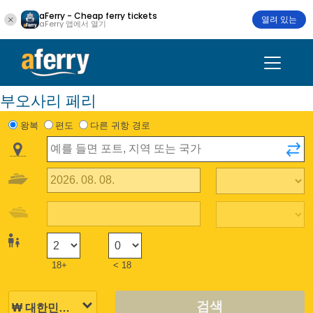
aFerry - Cheap ferry tickets
열려 있는
aFerry 앱에서 열기
부오사리 페리
왕복
편도
다른 귀항 경로
18+
< 18
검색