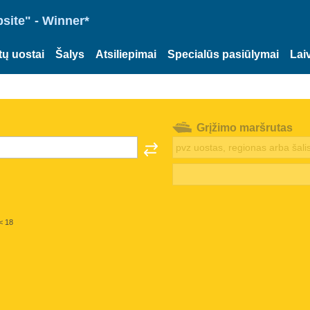
site" - Winner*
tų uostai
Šalys
Atsiliepimai
Specialūs pasiūlymai
Lai
Grįžimo maršrutas
< 18