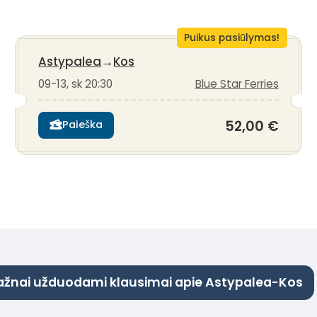
s
Puikus pasiūlymas!
Astypalea
→
Kos
09-13, sk 20:30
Blue Star Ferries
52,00 €
Paieška
ažnai užduodami klausimai apie Astypalea-Kos