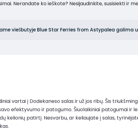
imai. Nerandate ko ieškote? Nesijaudinkite, susisiekti ir m
ame viešbutyje Blue Star Ferries from Astypalea galima u
iai vartai į Dodekaneso salas ir už jos ribų. Šis triukšminga
l savo efektyvumo ir patogumo. Šiuolaikiniai patogumai ir l
kelionių patirtį. Nesvarbu, ar keliaujate į salas, tyrinėjate
kas.