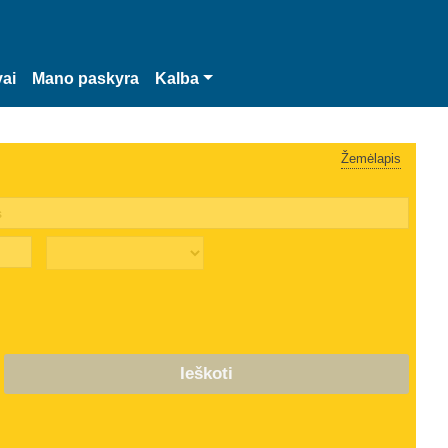
vai
Mano paskyra
Kalba
Žemėlapis
Ieškoti