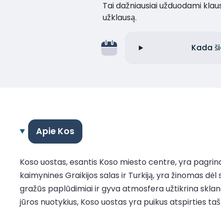
Tai dažniausiai užduodami klaus
užklausą.
Kada ši
Apie Kos
Koso uostas, esantis Koso miesto centre, yra pagrindin
kaimynines Graikijos salas ir Turkiją, yra žinomas dė
gražūs paplūdimiai ir gyva atmosfera užtikrina sklandų 
jūros nuotykius, Koso uostas yra puikus atspirties taš