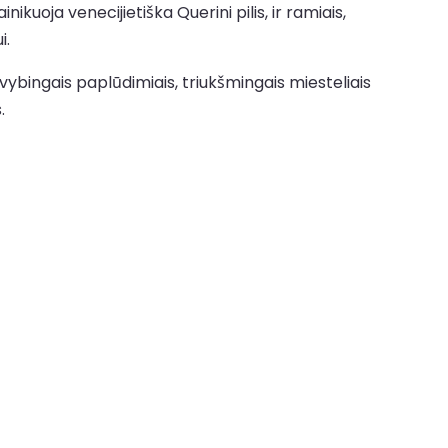
kuoja venecijietiška Querini pilis, ir ramiais,
i.
gyvybingais paplūdimiais, triukšmingais miesteliais
.