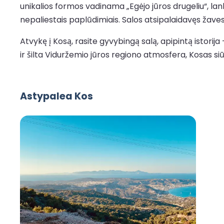
unikalios formos vadinama „Egėjo jūros drugeliu“, lanky
nepaliestais paplūdimiais. Salos atsipalaidavęs žavesys
Atvykę į Kosą, rasite gyvybingą salą, apipintą istorija
ir šilta Viduržemio jūros regiono atmosfera, Kosas siūl
Astypalea Kos