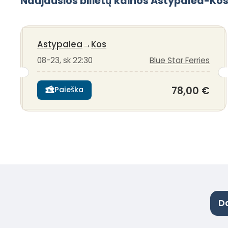
Naujausios bilietų kainos Astypalea-Ko
Astypalea
→
Kos
08-23, sk 22:30
Blue Star Ferries
78,00 €
Paieška
D