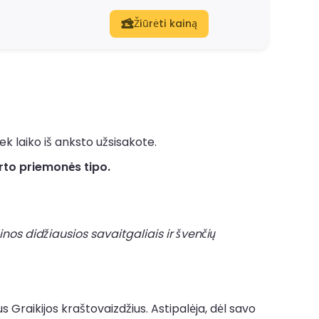
Žiūrėti kainą
k laiko iš anksto užsisakote.
rto priemonės tipo.
nos didžiausios savaitgaliais ir švenčių
us Graikijos kraštovaizdžius. Astipalėja, dėl savo