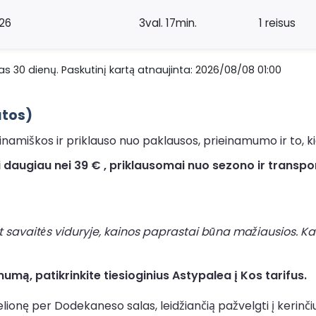
26
3val. 17min.
1 reisus
s 30 dienų. Paskutinį kartą atnaujinta: 2026/08/08 01:00
atos)
amiškos ir priklauso nuo paklausos, prieinamumo ir to, kie
 daugiau nei 39 € , priklausomai nuo sezono ir transpo
t savaitės viduryje, kainos paprastai būna mažiausios. Kai
umą, patikrinkite tiesioginius Astypalea į Kos tarifus.
kelionę per Dodekaneso salas, leidžiančią pažvelgti į kerinči