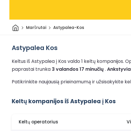
Pradžia
Maršrutai
Astypalea-Kos
Astypalea Kos
Keltus iš Astypalea į Kos valdo 1 keltų kompanijos.
Op
paprastai trunka
3 valandos 17 minučių
.
Ankstyvia
Patikrinkite naujausią prieinamumą ir užsisakykite kel
Keltų kompanijos iš Astypalea į Kos
Keltų operatorius
V