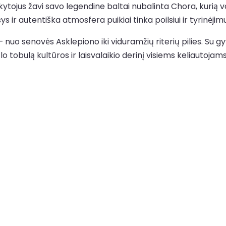
tojus žavi savo legendine baltai nubalinta Chora, kurią vaini
 ir autentiška atmosfera puikiai tinka poilsiui ir tyrinėjimu
 – nuo senovės Asklepiono iki viduramžių riterių pilies. Su 
o tobulą kultūros ir laisvalaikio derinį visiems keliautojams