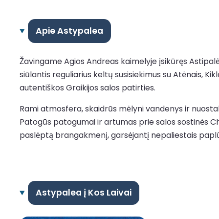
Apie Astypalea
Žavingame Agios Andreas kaimelyje įsikūręs Astipalėjo
siūlantis reguliarius keltų susisiekimus su Atėnais, 
autentiškos Graikijos salos patirties.
Rami atmosfera, skaidrūs mėlyni vandenys ir nuostabū
Patogūs patogumai ir artumas prie salos sostinės Chor
paslėptą brangakmenį, garsėjantį nepaliestais paplūdim
Astypalea į Kos Laivai