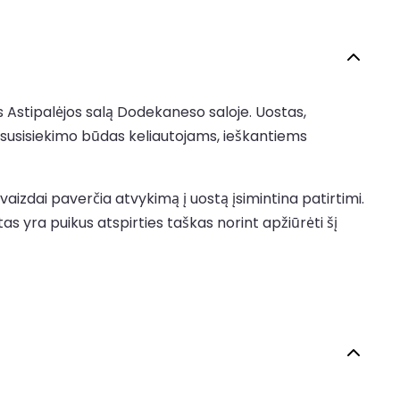
s Astipalėjos salą Dodekaneso saloje. Uostas,
as susisiekimo būdas keliautojams, ieškantiems
izdai paverčia atvykimą į uostą įsimintina patirtimi.
s yra puikus atspirties taškas norint apžiūrėti šį