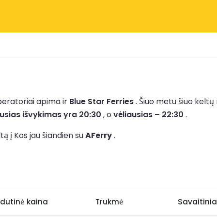
eratoriai apima ir
Blue Star Ferries
.
Šiuo metu šiuo kelt
usias išvykimas yra 20:30
, o
vėliausias – 22:30
.
tą į Kos jau šiandien su
AFerry
.
idutinė kaina
Trukmė
Savaitiniai