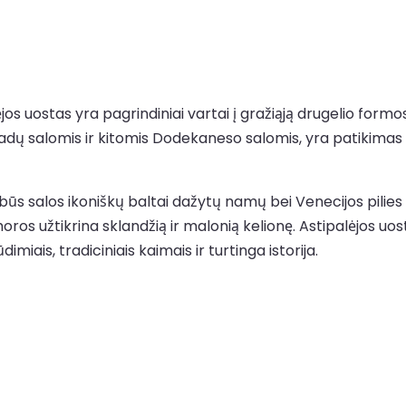
s uostas yra pagrindiniai vartai į gražiąją drugelio formo
Kikladų salomis ir kitomis Dodekaneso salomis, yra patikim
s salos ikoniškų baltai dažytų namų bei Venecijos pilies va
os užtikrina sklandžią ir malonią kelionę. Astipalėjos uosta
iais, tradiciniais kaimais ir turtinga istorija.