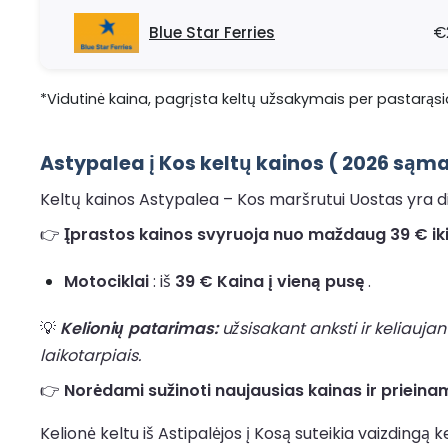
Blue Star Ferries
€
*Vidutinė kaina, pagrįsta keltų užsakymais per pastarąsia
Astypalea į Kos keltų kainos ( 2026 sąm
Keltų kainos Astypalea – Kos maršrutui Uostas yra din
👉
Įprastos kainos svyruoja nuo maždaug 39 € iki
Motociklai
: iš
39 € Kaina į vieną pusę
.
💡
Kelionių patarimas:
užsisakant anksti ir keliaujan
laikotarpiais.
👉
Norėdami sužinoti naujausias kainas ir prieinam
Kelionė keltu iš Astipalėjos į Kosą suteikia vaizdingą 