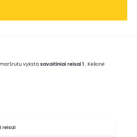
ų maršrutu vyksta
savaitiniai reisai 1
.
Kelionė
 reisai