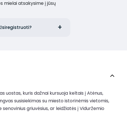
es mielai atsakysime į jūsų
žsiregistruoti?
s uostas, kuris dažnai kursuoja keltais į Atėnus,
engvas susisiekimas su miesto istorinėmis vietomis,
 senovinius griuvėsius, ar leidžiatės į Viduržemio