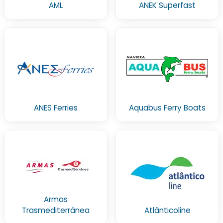
AML
ANEK Superfast
ANES Ferries
Aquabus Ferry Boats
Armas
Trasmediterránea
Atlânticoline