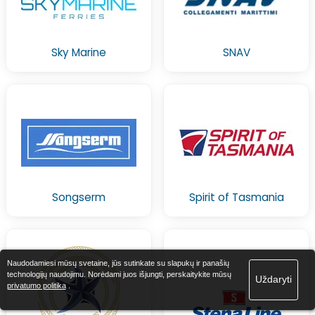
Sky Marine
SNAV
Songserm
Spirit of Tasmania
Naudodamiesi mūsų svetaine, jūs sutinkate su slapukų ir panašių
technologijų naudojimu. Norėdami juos išjungti, perskaitykite mūsų
Uždaryti
privatumo politika
.