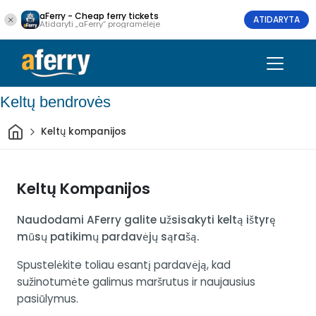
aFerry - Cheap ferry tickets
ATIDARYTA
Atidaryti „aFerry“ programėlėje
Keltų bendrovės
Pradžia
Keltų kompanijos
Keltų Kompanijos
Naudodami AFerry galite užsisakyti keltą ištyrę
mūsų patikimų pardavėjų sąrašą.
Spustelėkite toliau esantį pardavėją, kad
sužinotumėte galimus maršrutus ir naujausius
pasiūlymus.