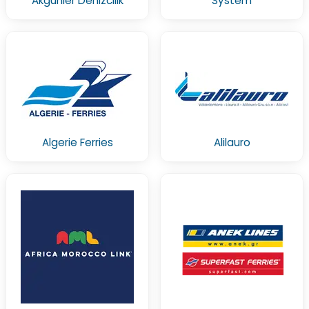
Akgunler Denizcilik
System
Algerie Ferries
Alilauro