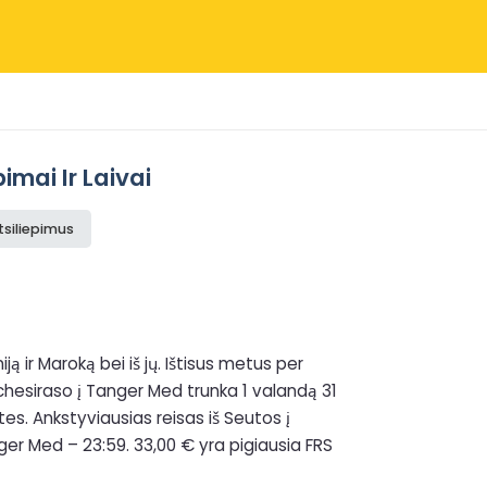
imai Ir Laivai
tsiliepimus
ją ir Maroką bei iš jų. Ištisus metus per
lchesiraso į Tanger Med trunka 1 valandą 31
es. Ankstyviausias reisas iš Seutos į
nger Med – 23:59. 33,00 € yra pigiausia FRS