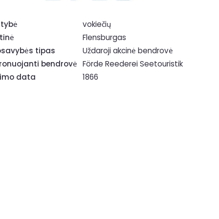
tybė
vokiečių
tinė
Flensburgas
savybės tipas
Uždaroji akcinė bendrovė
ronuojanti bendrovė
Förde Reederei Seetouristik
rimo data
1866