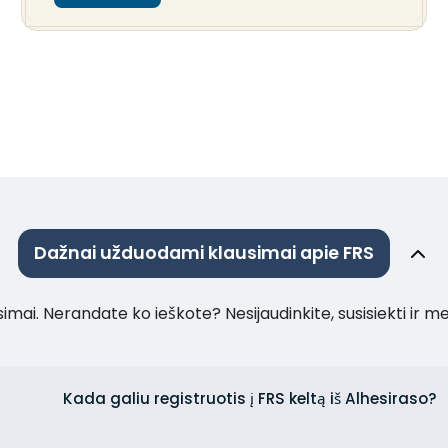
Dažnai užduodami klausimai apie FRS
imai. Nerandate ko ieškote? Nesijaudinkite, susisiekti ir m
Kada galiu registruotis į FRS keltą iš Alhesiraso?