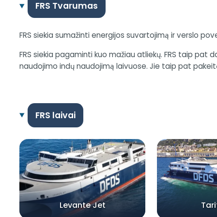
FRS Tvarumas
FRS siekia sumažinti energijos suvartojimą ir verslo po
FRS siekia pagaminti kuo mažiau atliekų. FRS taip pat d
naudojimo indų naudojimą laivuose. Jie taip pat pakeitė 
FRS laivai
Levante Jet
Tari