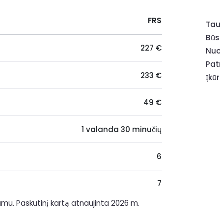
FRS
Tau
Būs
227 €
Nuo
Pat
233 €
Įkū
49 €
1 valanda 30 minučių
6
7
mumu. Paskutinį kartą atnaujinta 2026 m.