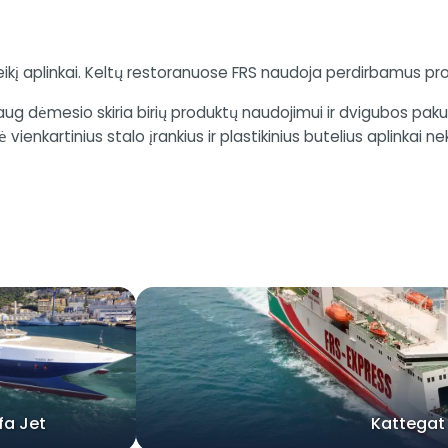
veikį aplinkai. Keltų restoranuose FRS naudoja perdirbamus pr
aug dėmesio skiria birių produktų naudojimui ir dvigubos pak
vienkartinius stalo įrankius ir plastikinius butelius aplinka
fa Jet
Kattegat