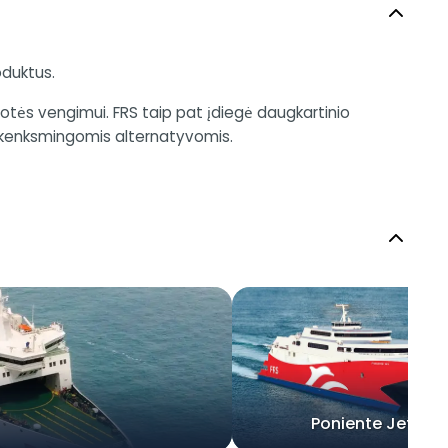
oduktus.
uotės vengimui. FRS taip pat įdiegė daugkartinio
i nekenksmingomis alternatyvomis.
Poniente Jet