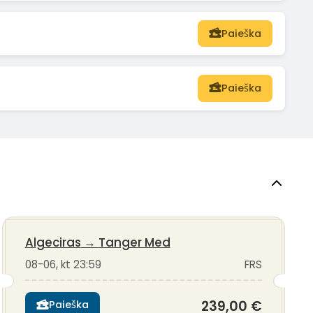
Paieška
Paieška
Algeciras
→
Tanger Med
08-06, kt 23:59
FRS
239,00 €
Paieška