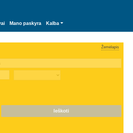
vai
Mano paskyra
Kalba
Žemėlapis
Ieškoti