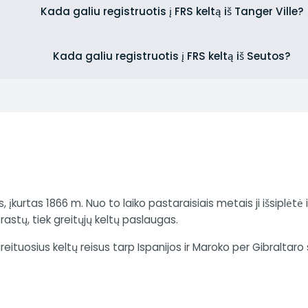
Kada galiu registruotis į FRS keltą iš Tanger Ville?
Kada galiu registruotis į FRS keltą iš Seutos?
, įkurtas 1866 m. Nuo to laiko pastaraisiais metais ji išsiplėtė 
rastų, tiek greitųjų keltų paslaugas.
eituosius keltų reisus tarp Ispanijos ir Maroko per Gibraltaro 