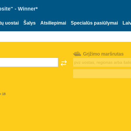
site" - Winner*
tų uostai
Šalys
Atsiliepimai
Specialūs pasiūlymai
Lai
Grįžimo maršrutas
< 18