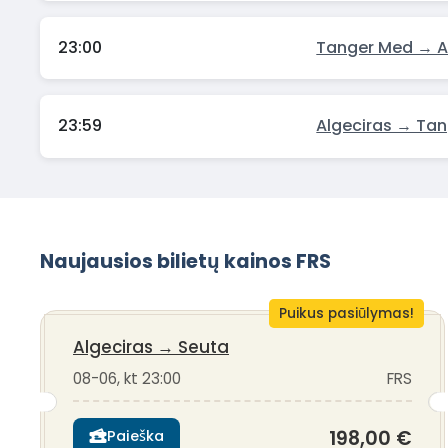
23:00
Tanger Med → A
23:59
Algeciras → Ta
Naujausios bilietų kainos FRS
Puikus pasiūlymas!
Algeciras
→
Seuta
08-06, kt 23:00
FRS
198,00 €
Paieška