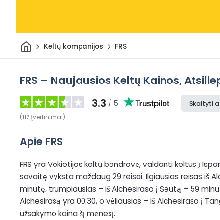
Pradžia
Keltų kompanijos
FRS
FRS – Naujausios Keltų Kainos, Atsiliep
3.3
/ 5
Skaityti a
(
112
Įvertinimai
)
Apie FRS
FRS yra Vokietijos keltų bendrovė, valdanti keltus į Ispani
savaitę vyksta maždaug 29 reisai. Ilgiausias reisas iš A
minutę, trumpiausias – iš Alchesiraso į Seutą – 59 minut
Alchesirasą yra 00:30, o vėliausias – iš Alchesiraso į Ta
užsakymo kaina šį mėnesį.