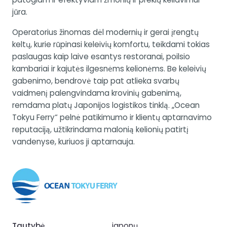
jūra.
Operatorius žinomas dėl modernių ir gerai įrengtų
keltų, kurie rūpinasi keleivių komfortu, teikdami tokias
paslaugas kaip laive esantys restoranai, poilsio
kambariai ir kajutės ilgesnėms kelionėms. Be keleivių
gabenimo, bendrovė taip pat atlieka svarbų
vaidmenį palengvindama krovinių gabenimą,
remdama platų Japonijos logistikos tinklą. „Ocean
Tokyu Ferry“ pelnė patikimumo ir klientų aptarnavimo
reputaciją, užtikrindama malonią kelionių patirtį
vandenyse, kuriuos ji aptarnauja.
Tautybė
japonų