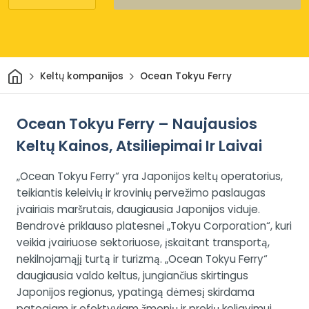
Pradžia
Keltų kompanijos
Ocean Tokyu Ferry
Ocean Tokyu Ferry – Naujausios
Keltų Kainos, Atsiliepimai Ir Laivai
„Ocean Tokyu Ferry“ yra Japonijos keltų operatorius,
teikiantis keleivių ir krovinių pervežimo paslaugas
įvairiais maršrutais, daugiausia Japonijos viduje.
Bendrovė priklauso platesnei „Tokyu Corporation“, kuri
veikia įvairiuose sektoriuose, įskaitant transportą,
nekilnojamąjį turtą ir turizmą. „Ocean Tokyu Ferry“
daugiausia valdo keltus, jungiančius skirtingus
Japonijos regionus, ypatingą dėmesį skirdama
patogiam ir efektyviam žmonių ir prekių keliavimui