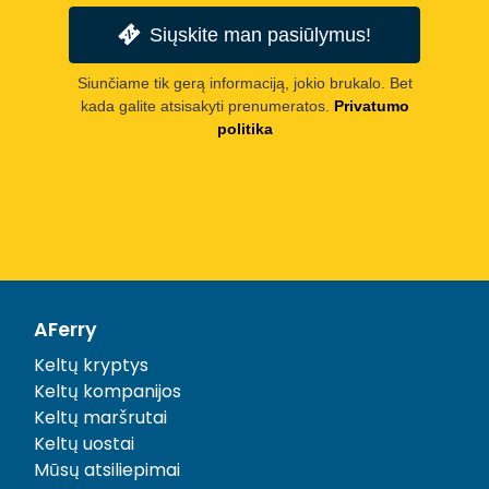
Siųskite man pasiūlymus!
Siunčiame tik gerą informaciją, jokio brukalo. Bet
kada galite atsisakyti prenumeratos.
Privatumo
politika
AFerry
Keltų kryptys
Keltų kompanijos
Keltų maršrutai
Keltų uostai
Mūsų atsiliepimai