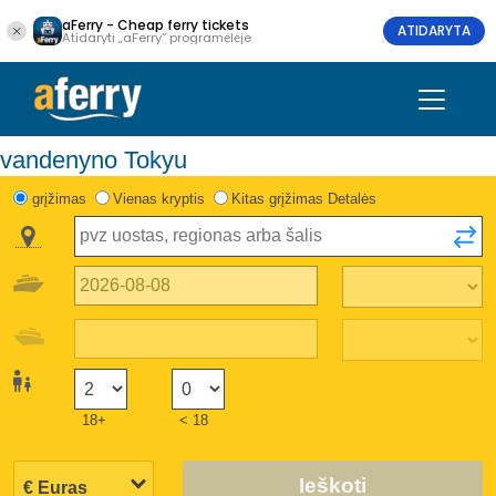
aFerry - Cheap ferry tickets
ATIDARYTA
Atidaryti „aFerry“ programėlėje
vandenyno Tokyu
grįžimas
Vienas kryptis
Kitas grįžimas Detalės
18+
< 18
Ieškoti