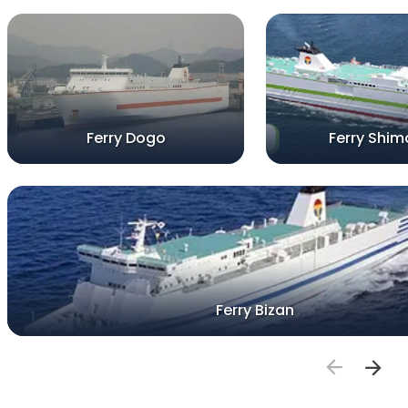
Ferry Dogo
Ferry Shi
Ferry Bizan