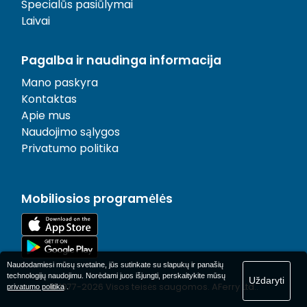
Specialūs pasiūlymai
Laivai
Pagalba ir naudinga informacija
Mano paskyra
Kontaktas
Apie mus
Naudojimo sąlygos
Privatumo politika
Mobiliosios programėlės
Naudodamiesi mūsų svetaine, jūs sutinkate su slapukų ir panašių
technologijų naudojimu. Norėdami juos išjungti, perskaitykite mūsų
Uždaryti
© 1977-
2026
Visos teisės saugomos. AFerry Ltd..
privatumo politika
.