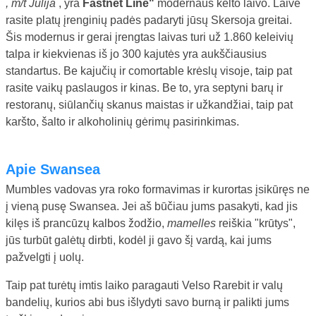
, m/t Julija
, yra
Fastnet Line"
modernaus kelto laivo. Laive
rasite platų įrenginių padės padaryti jūsų Skersoja greitai.
Šis modernus ir gerai įrengtas laivas turi už 1.860 keleivių
talpa ir kiekvienas iš jo 300 kajutės yra aukščiausius
standartus. Be kajučių ir comortable krėslų visoje, taip pat
rasite vaikų paslaugos ir kinas. Be to, yra septyni barų ir
restoranų, siūlančių skanus maistas ir užkandžiai, taip pat
karšto, šalto ir alkoholinių gėrimų pasirinkimas.
Apie Swansea
Mumbles vadovas yra roko formavimas ir kurortas įsikūręs ne
į vieną pusę Swansea. Jei aš būčiau jums pasakyti, kad jis
kilęs iš prancūzų kalbos žodžio,
mamelles
reiškia "krūtys",
jūs turbūt galėtų dirbti, kodėl ji gavo šį vardą, kai jums
pažvelgti į uolų.
Taip pat turėtų imtis laiko paragauti Velso Rarebit ir valų
bandelių, kurios abi bus išlydyti savo burną ir palikti jums