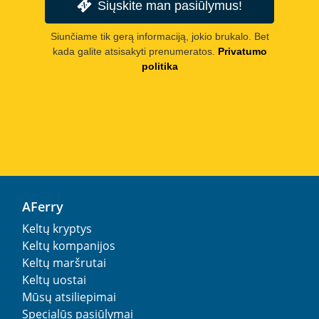
Siųskite man pasiūlymus!
Siunčiame tik gerą informaciją, jokio brukalo. Bet
kada galite atsisakyti prenumeratos.
Privatumo
politika
AFerry
Keltų kryptys
Keltų kompanijos
Keltų maršrutai
Keltų uostai
Mūsų atsiliepimai
Specialūs pasiūlymai