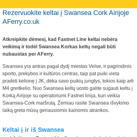
Rezervuokite keltai į Swansea Cork Airijoje
AFerry.co.uk
Atkreipkite dėmesį, kad Fastnet Line keltai nebėra
veikimą ir todėl Swansea Korkas keltų negali būti
nubaustas per AFerry.
Swansea yra antras pagal dydį miestas Velse, ir pagrindinis
sporto, prekybos ir kultūros centras, taip pat puiki vieta
pradėti kelionę į JK, dėka savo puikių jungtys, tokios kaip arti
M4 greitkelio. Nuo Swansea keltų uosto galite sugauti keltu į
Korką Airijoje su operatoriumi Fastnet linija, kuri veikia
Swansea-Cork maršrutą. Žemiau rasite Swansea išvykimo
laiką greta mūsų geriausiomis kainomis atrankos.
Keltai į ir iš Swansea