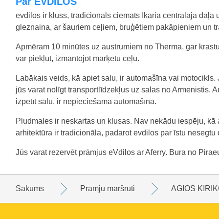
Par EVDILOS
evdilos ir kluss, tradicionāls ciemats Ikaria centrālajā daļ
gleznaina, ar šauriem ceļiem, bruģētiem pakāpieniem un t
Apmēram 10 minūtes uz austrumiem no Therma, gar krastu, ir
var piekļūt, izmantojot marķētu ceļu.
Labākais veids, kā apiet salu, ir automašīna vai motocikls. 
jūs varat nolīgt transportlīdzekļus uz salas no Armenistis. A
izpētīt salu, ir nepieciešama automašīna.
Pludmales ir neskartas un klusas. Nav nekādu iespēju, kā ar
arhitektūra ir tradicionāla, padarot evdilos par īstu nesegt
Jūs varat rezervēt prāmjus eVdilos ar Aferry. Bura no Pira
Sākums
Prāmju maršruti
AGIOS KIRI