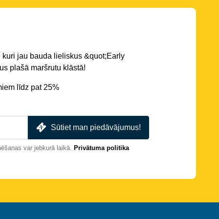
 kuri jau bauda lieliskus &quot;Early
s plašā maršrutu klāstā!
miem līdz pat 25%
Sūtiet man piedāvājumus!
nēšanas var jebkurā laikā.
Privātuma politika