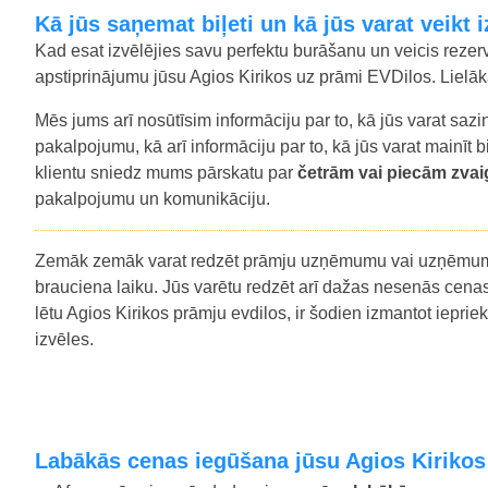
Kā jūs saņemat biļeti un kā jūs varat veik
Kad esat izvēlējies savu perfektu burāšanu un veicis rezer
apstiprinājumu jūsu Agios Kirikos uz prāmi EVDilos. Lielākaja
Mēs jums arī nosūtīsim informāciju par to, kā jūs varat s
pakalpojumu, kā arī informāciju par to, kā jūs varat mainīt bi
klientu sniedz mums pārskatu par
četrām vai piecām zv
pakalpojumu un komunikāciju.
Zemāk zemāk varat redzēt prāmju uzņēmumu vai uzņēmumi,
brauciena laiku. Jūs varētu redzēt arī dažas nesenās cenas,
lētu Agios Kirikos prāmju evdilos, ir šodien izmantot iepri
izvēles.
Labākās cenas iegūšana jūsu Agios Kirikos