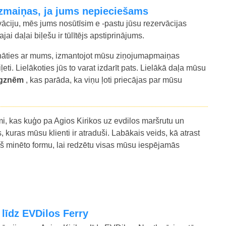
t izmaiņas, ja jums nepieciešams
vāciju, mēs jums nosūtīsim e -pastu jūsu rezervācijas
i daļai biļešu ir tūlītējs apstiprinājums.
azināties ar mums, izmantojot mūsu ziņojumapmaiņas
ļeti. Lielākoties jūs to varat izdarīt pats. Lielākā daļa mūsu
aigznēm
, kas parāda, ka viņu ļoti priecājas par mūsu
 kas kuģo pa Agios Kirikos uz evdilos maršrutu un
 kuras mūsu klienti ir atraduši. Labākais veids, kā atrast
ekš minēto formu, lai redzētu visas mūsu iespējamās
 līdz EVDilos Ferry