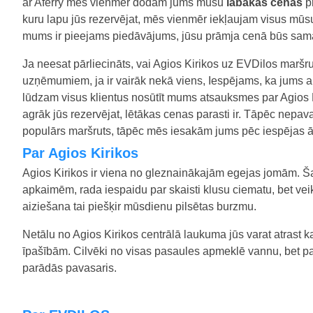
ar Aferry mēs vienmēr dodam jums mūsu
labākās cenas
p
kuru lapu jūs rezervējat, mēs vienmēr iekļaujam visus mū
mums ir pieejams piedāvājums, jūsu prāmja cenā būs sama
Ja neesat pārliecināts, vai Agios Kirikos uz EVDilos maršrut
uzņēmumiem, ja ir vairāk nekā viens, Iespējams, ka jums a
lūdzam visus klientus nosūtīt mums atsauksmes par Agios K
agrāk jūs rezervējat, lētākas cenas parasti ir. Tāpēc nepava
populārs maršruts, tāpēc mēs iesakām jums pēc iespējas 
Par Agios Kirikos
Agios Kirikos ir viena no gleznainākajām egejas jomām. Ša
apkaimēm, rada iespaidu par skaisti klusu ciematu, bet veik
aiziešana tai piešķir mūsdienu pilsētas burzmu.
Netālu no Agios Kirikos centrālā laukuma jūs varat atrast 
īpašībām. Cilvēki no visas pasaules apmeklē vannu, bet pav
parādās pavasaris.