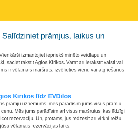
Vienkārši izmantojiet iepriekš minēto veidlapu un
sāciet rakstīt Agios Kirikos. Varat arī ierakstīt valsti vai
 ir vēlamais maršruts, izvēlieties vienu vai atgriešanos
gios Kirikos līdz EVDilos
viens prāmju uzņēmums, mēs parādīsim jums visus prāmju
cenu. Mēs jums parādīsim arī visus maršrutus, kas līdzīgi
eicot rezervāciju. Un, protams, jūs redzēsit arī virkni reižu
 jūsu vēlamais rezervācijas laiks.