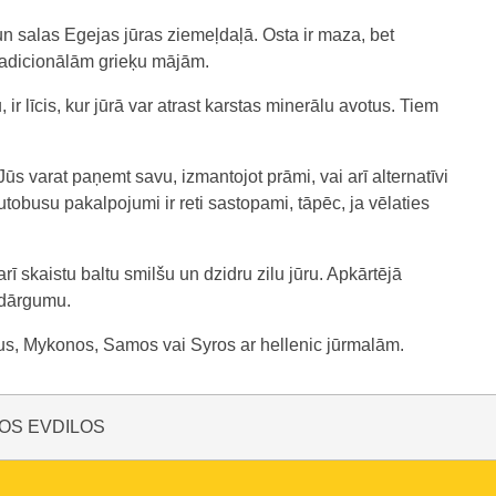
ā un salas Egejas jūras ziemeļdaļā. Osta ir maza, bet
radicionālām grieķu mājām.
 līcis, kur jūrā var atrast karstas minerālu avotus. Tiem
Jūs varat paņemt savu, izmantojot prāmi, vai arī alternatīvi
utobusu pakalpojumi ir reti sastopami, tāpēc, ja vēlaties
ī skaistu baltu smilšu un dzidru zilu jūru. Apkārtējā
u dārgumu.
eus, Mykonos, Samos vai Syros ar hellenic jūrmalām.
KOS EVDILOS