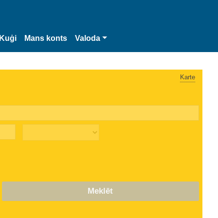
Kuģi
Mans konts
Valoda
Karte
Meklēt