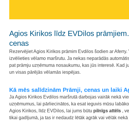
Agios Kirikos līdz EVDilos prāmjiem. Salīdziniet prāmjus, laikus un
cenas
Rezervējiet Agios Kirikos prāmim Evdilos šodien ar Aferry. 
izvēlieties vēlamo maršrutu. Ja nekas neparādās automātiski, 
pat prāmju uzņēmuma nosaukumu, kas jūs interesē. Kad jums
un visas pārējās vēlamās iespējas.
Kā mēs salīdzinām Prāmji, cenas un laiki A
Ja Agios Kirikos Evdilos maršrutā darbojas vairāk nekā 
uzņēmumus, lai pārliecinātos, ka esat ieguvis mūsu labāko 
Agios Kirikos, līdz EVDilos, lai jums būtu
pilnīgs attēls
, v
tikai gadījumā, ja tas ir nedaudz lētāk agrāk vai vēlāk nekā