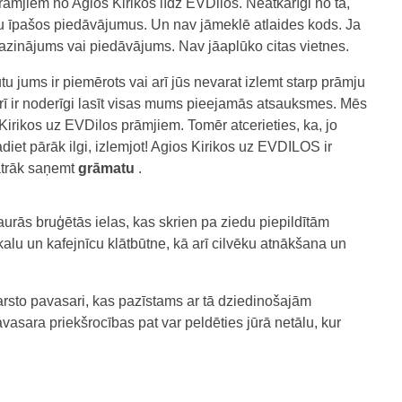
rāmjiem no Agios Kirikos līdz EVDilos. Neatkarīgi no tā,
su īpašos piedāvājumus. Un nav jāmeklē atlaides kods. Ja
zinājums vai piedāvājums. Nav jāaplūko citas vietnes.
u jums ir piemērots vai arī jūs nevarat izlemt starp prāmju
rī ir noderīgi lasīt visas mums pieejamās atsauksmes. Mēs
irikos uz EVDilos prāmjiem. Tomēr atcerieties, ka, jo
diet pārāk ilgi, izlemjot! Agios Kirikos uz EVDILOS ir
ātrāk saņemt
grāmatu
.
urās bruģētās ielas, kas skrien pa ziedu piepildītām
alu un kafejnīcu klātbūtne, kā arī cilvēku atnākšana un
karsto pavasari, kas pazīstams ar tā dziedinošajām
asara priekšrocības pat var peldēties jūrā netālu, kur