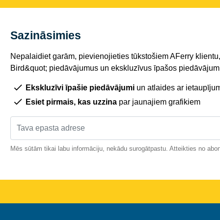
Sazināsimies
Nepalaidiet garām, pievienojieties tūkstošiem AFerry klientu,
Bird&quot; piedāvājumus un ekskluzīvus īpašos piedāvājumu
Ekskluzīvi īpašie piedāvājumi
un atlaides ar ietaupīju
Esiet pirmais, kas uzzina
par jaunajiem grafikiem
Mēs sūtām tikai labu informāciju, nekādu surogātpastu. Atteikties no abo