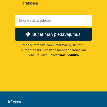
grafikiem
Sūtiet man piedāvājumus!
Mēs sūtām tikai labu informāciju, nekādu
surogātpastu. Atteikties no abonēšanas var
jebkurā laikā.
Privātuma politika
AFerry