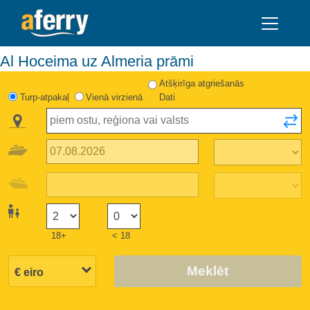
Al Hoceima uz Almeria prāmi
Atšķirīga atgriešanās
Turp-atpakaļ
Vienā virzienā
Dati
18+
< 18
Meklēt