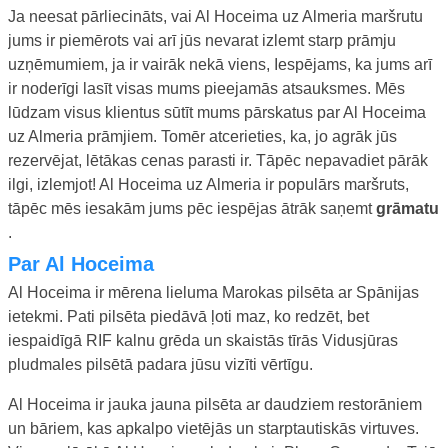
Ja neesat pārliecināts, vai Al Hoceima uz Almeria maršrutu
jums ir piemērots vai arī jūs nevarat izlemt starp prāmju
uzņēmumiem, ja ir vairāk nekā viens, Iespējams, ka jums arī
ir noderīgi lasīt visas mums pieejamās atsauksmes. Mēs
lūdzam visus klientus sūtīt mums pārskatus par Al Hoceima
uz Almeria prāmjiem. Tomēr atcerieties, ka, jo agrāk jūs
rezervējat, lētākas cenas parasti ir. Tāpēc nepavadiet pārāk
ilgi, izlemjot! Al Hoceima uz Almeria ir populārs maršruts,
tāpēc mēs iesakām jums pēc iespējas ātrāk saņemt
grāmatu
.
Par Al Hoceima
Al Hoceima ir mērena lieluma Marokas pilsēta ar Spānijas
ietekmi. Pati pilsēta piedāvā ļoti maz, ko redzēt, bet
iespaidīgā RIF kalnu grēda un skaistās tīrās Vidusjūras
pludmales pilsētā padara jūsu vizīti vērtīgu.
Al Hoceima ir jauka jauna pilsēta ar daudziem restorāniem
un bāriem, kas apkalpo vietējās un starptautiskās virtuves.