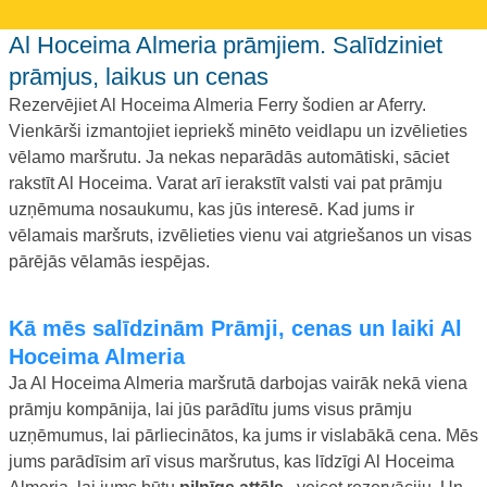
Al Hoceima Almeria prāmjiem. Salīdziniet
prāmjus, laikus un cenas
Rezervējiet Al Hoceima Almeria Ferry šodien ar Aferry.
Vienkārši izmantojiet iepriekš minēto veidlapu un izvēlieties
vēlamo maršrutu. Ja nekas neparādās automātiski, sāciet
rakstīt Al Hoceima. Varat arī ierakstīt valsti vai pat prāmju
uzņēmuma nosaukumu, kas jūs interesē. Kad jums ir
vēlamais maršruts, izvēlieties vienu vai atgriešanos un visas
pārējās vēlamās iespējas.
Kā mēs salīdzinām Prāmji, cenas un laiki Al
Hoceima Almeria
Ja Al Hoceima Almeria maršrutā darbojas vairāk nekā viena
prāmju kompānija, lai jūs parādītu jums visus prāmju
uzņēmumus, lai pārliecinātos, ka jums ir vislabākā cena. Mēs
jums parādīsim arī visus maršrutus, kas līdzīgi Al Hoceima