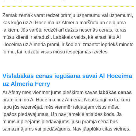
Zemāk zemāk varat redzēt prāmju uzņēmumu vai uzņēmumi,
kas kuģo uz Al Hoceima uz Almeria maršrutu un ceļojuma
laikiem. Jūs varētu redzēt arī dažas nesenās cenas, kuras
mūsu klienti ir atraduši. Labākais veids, kā atrast lētu Al
Hoceima uz Almeria prāmi, ir šodien izmantot iepriekš minēto
formu, lai redzētu visas mūsu iespējamās izvēles.
Vislabākās cenas iegūšana savai Al Hoceima
uz Almeria Ferry
Ar Aferry mēs vienmēr jums piešķiram savas
labākās cenas
prāmjiem no Al Hoceima līdz Almeria. Neatkarīgi no tā, kuru
lapu jūs rezervējat, mēs vienmēr iekļaujam visus mūsu
īpašos piedāvājumus. Un nav jāmeklē atlaides kods. Ja
mums ir pieejams piedāvājums, jūsu prāmja cenā būs
samazinājums vai piedāvājums. Nav jāaplūko citas vietnes.