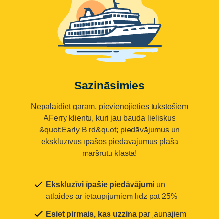
Sazināsimies
Nepalaidiet garām, pievienojieties tūkstošiem
AFerry klientu, kuri jau bauda lieliskus
&quot;Early Bird&quot; piedāvājumus un
ekskluzīvus īpašos piedāvājumus plašā
maršrutu klāstā!
Ekskluzīvi īpašie piedāvājumi
un
atlaides ar ietaupījumiem līdz pat 25%
Esiet pirmais, kas uzzina
par jaunajiem