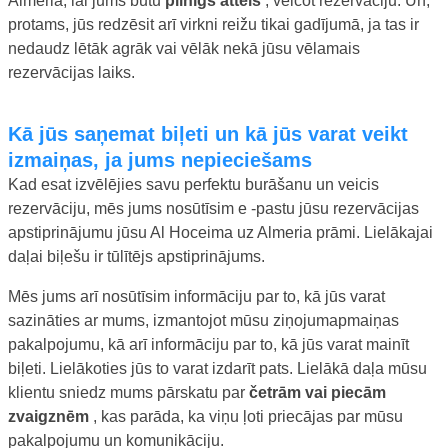
Almeria, lai jums būtu
pilnīgs attēls
, veicot rezervāciju. Un,
protams, jūs redzēsit arī virkni reižu tikai gadījumā, ja tas ir
nedaudz lētāk agrāk vai vēlāk nekā jūsu vēlamais
rezervācijas laiks.
Kā jūs saņemat biļeti un kā jūs varat veikt
izmaiņas, ja jums nepieciešams
Kad esat izvēlējies savu perfektu burāšanu un veicis
rezervāciju, mēs jums nosūtīsim e -pastu jūsu rezervācijas
apstiprinājumu jūsu Al Hoceima uz Almeria prāmi. Lielākajai
daļai biļešu ir tūlītējs apstiprinājums.
Mēs jums arī nosūtīsim informāciju par to, kā jūs varat
sazināties ar mums, izmantojot mūsu ziņojumapmaiņas
pakalpojumu, kā arī informāciju par to, kā jūs varat mainīt
biļeti. Lielākoties jūs to varat izdarīt pats. Lielākā daļa mūsu
klientu sniedz mums pārskatu par
četrām vai piecām
zvaigznēm
, kas parāda, ka viņu ļoti priecājas par mūsu
pakalpojumu un komunikāciju.