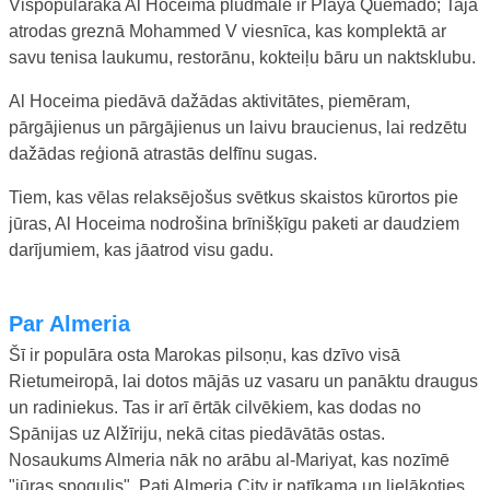
Vispopulārākā Al Hoceima pludmale ir Playa Quemado; Tajā
atrodas greznā Mohammed V viesnīca, kas komplektā ar
savu tenisa laukumu, restorānu, kokteiļu bāru un naktsklubu.
Al Hoceima piedāvā dažādas aktivitātes, piemēram,
pārgājienus un pārgājienus un laivu braucienus, lai redzētu
dažādas reģionā atrastās delfīnu sugas.
Tiem, kas vēlas relaksējošus svētkus skaistos kūrortos pie
jūras, Al Hoceima nodrošina brīnišķīgu paketi ar daudziem
darījumiem, kas jāatrod visu gadu.
Par Almeria
Šī ir populāra osta Marokas pilsoņu, kas dzīvo visā
Rietumeiropā, lai dotos mājās uz vasaru un panāktu draugus
un radiniekus. Tas ir arī ērtāk cilvēkiem, kas dodas no
Spānijas uz Alžīriju, nekā citas piedāvātās ostas.
Nosaukums Almeria nāk no arābu al-Mariyat, kas nozīmē
"jūras spogulis". Pati Almeria City ir patīkama un lielākoties