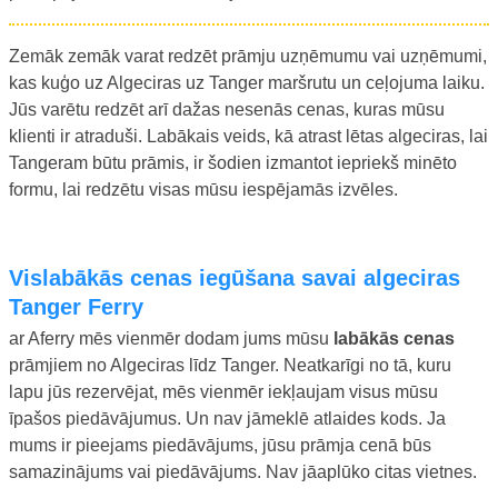
Zemāk zemāk varat redzēt prāmju uzņēmumu vai uzņēmumi,
kas kuģo uz Algeciras uz Tanger maršrutu un ceļojuma laiku.
Jūs varētu redzēt arī dažas nesenās cenas, kuras mūsu
klienti ir atraduši. Labākais veids, kā atrast lētas algeciras, lai
Tangeram būtu prāmis, ir šodien izmantot iepriekš minēto
formu, lai redzētu visas mūsu iespējamās izvēles.
Vislabākās cenas iegūšana savai algeciras
Tanger Ferry
ar Aferry mēs vienmēr dodam jums mūsu
labākās cenas
prāmjiem no Algeciras līdz Tanger. Neatkarīgi no tā, kuru
lapu jūs rezervējat, mēs vienmēr iekļaujam visus mūsu
īpašos piedāvājumus. Un nav jāmeklē atlaides kods. Ja
mums ir pieejams piedāvājums, jūsu prāmja cenā būs
samazinājums vai piedāvājums. Nav jāaplūko citas vietnes.