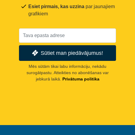
Esiet pirmais, kas uzzina
par jaunajiem
grafikiem
Sūtiet man piedāvājumus!
Mēs sūtām tikai labu informāciju, nekādu
surogātpastu. Atteikties no abonēšanas var
jebkurā laikā.
Privātuma politika