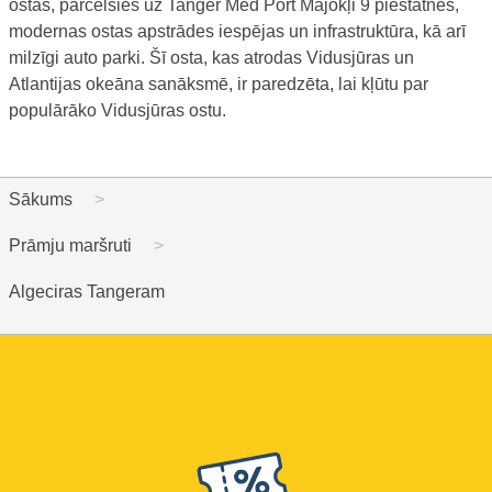
ostas, pārcelsies uz Tanger Med Port Mājokļi 9 piestātnes,
modernas ostas apstrādes iespējas un infrastruktūra, kā arī
milzīgi auto parki. Šī osta, kas atrodas Vidusjūras un
Atlantijas okeāna sanāksmē, ir paredzēta, lai kļūtu par
populārāko Vidusjūras ostu.
Sākums
Prāmju maršruti
Algeciras Tangeram