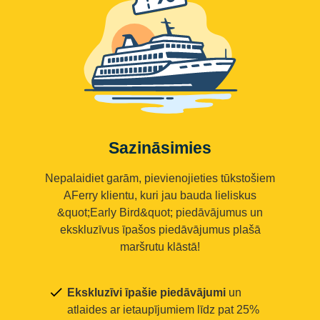
Sazināsimies
Nepalaidiet garām, pievienojieties tūkstošiem
AFerry klientu, kuri jau bauda lieliskus
&quot;Early Bird&quot; piedāvājumus un
ekskluzīvus īpašos piedāvājumus plašā
maršrutu klāstā!
Ekskluzīvi īpašie piedāvājumi
un
atlaides ar ietaupījumiem līdz pat 25%