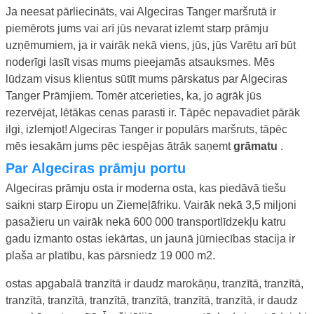
Ja neesat pārliecināts, vai Algeciras Tanger maršrutā ir
piemērots jums vai arī jūs nevarat izlemt starp prāmju
uzņēmumiem, ja ir vairāk nekā viens, jūs, jūs Varētu arī būt
noderīgi lasīt visas mums pieejamās atsauksmes. Mēs
lūdzam visus klientus sūtīt mums pārskatus par Algeciras
Tanger Prāmjiem. Tomēr atcerieties, ka, jo agrāk jūs
rezervējat, lētākas cenas parasti ir. Tāpēc nepavadiet pārāk
ilgi, izlemjot! Algeciras Tanger ir populārs maršruts, tāpēc
mēs iesakām jums pēc iespējas ātrāk saņemt
grāmatu
.
Par Algeciras prāmju portu
Algeciras prāmju osta ir moderna osta, kas piedāvā tiešu
saikni starp Eiropu un Ziemeļāfriku. Vairāk nekā 3,5 miljoni
pasažieru un vairāk nekā 600 000 transportlīdzekļu katru
gadu izmanto ostas iekārtas, un jaunā jūrniecības stacija ir
plaša ar platību, kas pārsniedz 19 000 m2.
ostas apgabalā tranzītā ir daudz marokāņu, tranzītā, tranzītā,
tranzītā, tranzītā, tranzītā, tranzītā, tranzītā, tranzītā, ir daudz