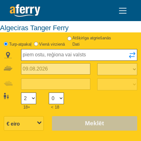
Algeciras Tanger Ferry
Atšķirīga atgriešanās
Turp-atpakaļ
Vienā virzienā
Dati
18+
< 18
Meklēt