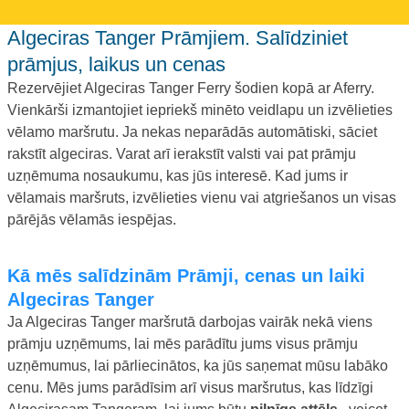
Algeciras Tanger Prāmjiem. Salīdziniet
prāmjus, laikus un cenas
Rezervējiet Algeciras Tanger Ferry šodien kopā ar Aferry.
Vienkārši izmantojiet iepriekš minēto veidlapu un izvēlieties
vēlamo maršrutu. Ja nekas neparādās automātiski, sāciet
rakstīt algeciras. Varat arī ierakstīt valsti vai pat prāmju
uzņēmuma nosaukumu, kas jūs interesē. Kad jums ir
vēlamais maršruts, izvēlieties vienu vai atgriešanos un visas
pārējās vēlamās iespējas.
Kā mēs salīdzinām Prāmji, cenas un laiki
Algeciras Tanger
Ja Algeciras Tanger maršrutā darbojas vairāk nekā viens
prāmju uzņēmums, lai mēs parādītu jums visus prāmju
uzņēmumus, lai pārliecinātos, ka jūs saņemat mūsu labāko
cenu. Mēs jums parādīsim arī visus maršrutus, kas līdzīgi