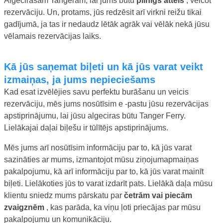
Algecirasam Tangeram, lai jums būtu
pilnīgs attēls
, veicot
rezervāciju. Un, protams, jūs redzēsit arī virkni reižu tikai
gadījumā, ja tas ir nedaudz lētāk agrāk vai vēlāk nekā jūsu
vēlamais rezervācijas laiks.
Kā jūs saņemat biļeti un kā jūs varat veikt
izmaiņas, ja jums nepieciešams
Kad esat izvēlējies savu perfektu burāšanu un veicis
rezervāciju, mēs jums nosūtīsim e -pastu jūsu rezervācijas
apstiprinājumu, lai jūsu algeciras būtu Tanger Ferry.
Lielākajai daļai biļešu ir tūlītējs apstiprinājums.
Mēs jums arī nosūtīsim informāciju par to, kā jūs varat
sazināties ar mums, izmantojot mūsu ziņojumapmaiņas
pakalpojumu, kā arī informāciju par to, kā jūs varat mainīt
biļeti. Lielākoties jūs to varat izdarīt pats. Lielākā daļa mūsu
klientu sniedz mums pārskatu par
četrām vai piecām
zvaigznēm
, kas parāda, ka viņu ļoti priecājas par mūsu
pakalpojumu un komunikāciju.