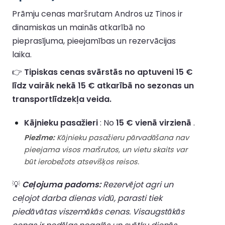
Prāmju cenas maršrutam Andros uz Tinos ir
dinamiskas un mainās atkarībā no
pieprasījuma, pieejamības un rezervācijas
laika.
👉
Tipiskas cenas svārstās no aptuveni 15 €
līdz vairāk nekā 15 € atkarībā no sezonas un
transportlīdzekļa veida.
Kājnieku pasažieri
: No
15 € vienā virzienā
.
Piezīme:
Kājnieku pasažieru pārvadāšana nav
pieejama visos maršrutos, un vietu skaits var
būt ierobežots atsevišķos reisos.
💡
Ceļojuma padoms:
Rezervējot agri un
ceļojot darba dienas vidū, parasti tiek
piedāvātas viszemākās cenas. Visaugstākās