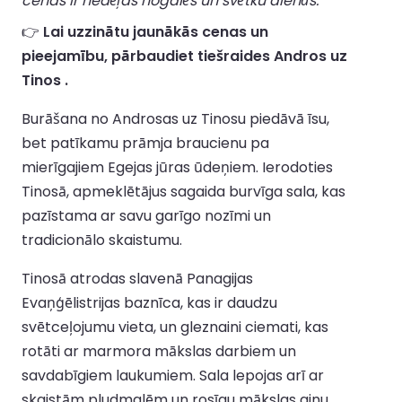
cenas ir nedēļas nogalēs un svētku dienās.
👉
Lai uzzinātu jaunākās cenas un
pieejamību, pārbaudiet tiešraides Andros uz
Tinos .
Burāšana no Androsas uz Tinosu piedāvā īsu,
bet patīkamu prāmja braucienu pa
mierīgajiem Egejas jūras ūdeņiem. Ierodoties
Tinosā, apmeklētājus sagaida burvīga sala, kas
pazīstama ar savu garīgo nozīmi un
tradicionālo skaistumu.
Tinosā atrodas slavenā Panagijas
Evaņģēlistrijas baznīca, kas ir daudzu
svētceļojumu vieta, un gleznaini ciemati, kas
rotāti ar marmora mākslas darbiem un
savdabīgiem laukumiem. Sala lepojas arī ar
skaistām pludmalēm un rosīgu mākslas ainu,