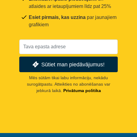
atlaides ar ietaupījumiem līdz pat 25%
Esiet pirmais, kas uzzina
par jaunajiem
grafikiem
Sūtiet man piedāvājumus!
Mēs sūtām tikai labu informāciju, nekādu
surogātpastu. Atteikties no abonēšanas var
jebkurā laikā.
Privātuma politika