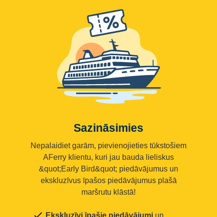
Sazināsimies
Nepalaidiet garām, pievienojieties tūkstošiem
AFerry klientu, kuri jau bauda lieliskus
&quot;Early Bird&quot; piedāvājumus un
ekskluzīvus īpašos piedāvājumus plašā
maršrutu klāstā!
Ekskluzīvi īpašie piedāvājumi
un