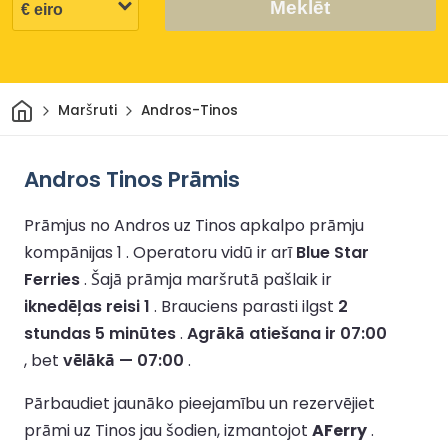
Meklēt
Sākums
Maršruti
Andros-Tinos
Andros Tinos Prāmis
Prāmjus no Andros uz Tinos apkalpo prāmju
kompānijas 1 .
Operatoru vidū ir arī
Blue Star
Ferries
.
Šajā prāmja maršrutā pašlaik ir
iknedēļas reisi 1
.
Brauciens parasti ilgst
2
stundas 5 minūtes
.
Agrākā atiešana ir 07:00
, bet
vēlākā — 07:00
.
Pārbaudiet jaunāko pieejamību un rezervējiet
prāmi uz Tinos jau šodien, izmantojot
AFerry
.