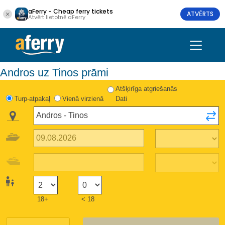
aFerry - Cheap ferry tickets
ATVĒRTS
Atvērt lietotnē aFerry
Andros uz Tinos prāmi
Atšķirīga atgriešanās
Turp-atpakaļ
Vienā virzienā
Dati
18+
< 18