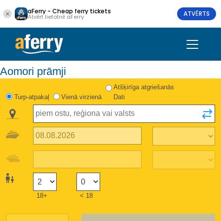
aFerry - Cheap ferry tickets
ATVĒRTS
Atvērt lietotnē aFerry
Aomori prāmji
Atšķirīga atgriešanās
Turp-atpakaļ
Vienā virzienā
Dati
18+
< 18