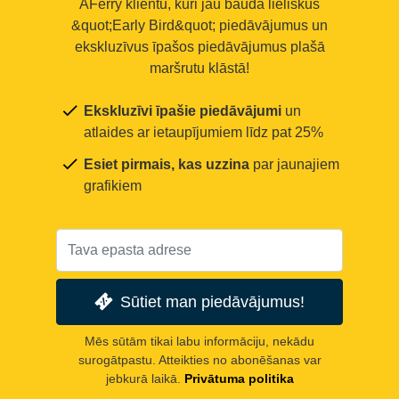
AFerry klientu, kuri jau bauda lieliskus
&quot;Early Bird&quot; piedāvājumus un
ekskluzīvus īpašos piedāvājumus plašā
maršrutu klāstā!
Ekskluzīvi īpašie piedāvājumi
un
atlaides ar ietaupījumiem līdz pat 25%
Esiet pirmais, kas uzzina
par jaunajiem
grafikiem
Sūtiet man piedāvājumus!
Mēs sūtām tikai labu informāciju, nekādu
surogātpastu. Atteikties no abonēšanas var
jebkurā laikā.
Privātuma politika