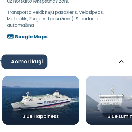
uz norādīto iekāpšanas zonu.
Transporta veidi:
Kāju pasažieris, Velosipēds,
Motocikls, Furgons (pasažieris), Standarta
automašīna
🗺️ Google Maps
Aomori kuģi
Blue Happiness
Blue Lumi