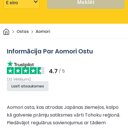
Meklēt
Sākums
Ostas
Aomori
Informācija Par Aomori Ostu
4.7
/ 5
(
32
Vērtējumi
)
Lasīt atsauksmes
Aomori osta, kas atrodas Japānas ziemeļos, kalpo
kā galvenie prāmju satiksmes vārti Tohoku reģionā.
Piedāvājot regulārus savienojumus ar tādiem