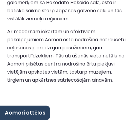
galamērķiem kā Hakodate Hokaido salā, osta ir
būtiska saikne starp Japānas galveno salu un tās
vistālāk ziemeļu reģioniem.
Ar modernām iekārtām un efektīviem
pakalpojumiem Aomori osta nodrošina netraucētu
ceļošanas pieredzi gan pasažieriem, gan
transportlīdzekļiem. Tās atrašanās vieta netālu no
Aomori pilsētas centra nodrošina ērtu piekļuvi
vietējām apskates vietām, tostarp muzejiem,
tirgiem un apkārtnes satriecošajām ainavām.
Aomori attēlos