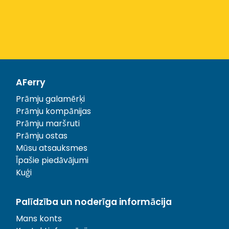
AFerry
Prāmju galamērķi
Prāmju kompānijas
Prāmju maršruti
Prāmju ostas
Mūsu atsauksmes
Īpašie piedāvājumi
Kuģi
Palīdzība un noderīga informācija
Mans konts