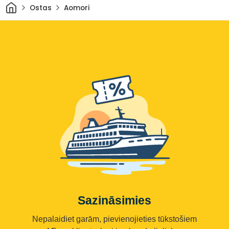
Sākums
Ostas
Aomori
Sazināsimies
Nepalaidiet garām, pievienojieties tūkstošiem