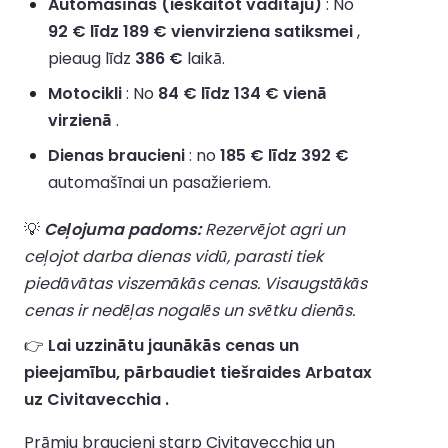
Automašīnas (ieskaitot vadītāju)
: No
92 € līdz 189 € vienvirziena satiksmei
,
pieaug līdz
386 €
laikā.
Motocikli
: No
84 € līdz 134 € vienā
virzienā
.
Dienas braucieni
: no
185 € līdz 392 €
automašīnai un pasažieriem.
💡
Ceļojuma padoms:
Rezervējot agri un
ceļojot darba dienas vidū, parasti tiek
piedāvātas viszemākās cenas. Visaugstākās
cenas ir nedēļas nogalēs un svētku dienās.
👉
Lai uzzinātu jaunākās cenas un
pieejamību, pārbaudiet tiešraides Arbatax
uz Civitavecchia .
Prāmju braucieni starp Civitavecchia un