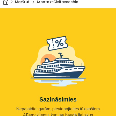
Sākums
Maršruti
Arbatax-Civitavecchia
Sazināsimies
Nepalaidiet garām, pievienojieties tūkstošiem
AFerry klientu, kuri jau bauda lieliskus