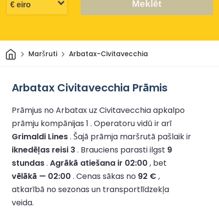
Meklēt
Sākums
Maršruti
Arbatax-Civitavecchia
Arbatax Civitavecchia Prāmis
Prāmjus no Arbatax uz Civitavecchia apkalpo
prāmju kompānijas 1 .
Operatoru vidū ir arī
Grimaldi Lines
.
Šajā prāmja maršrutā pašlaik ir
iknedēļas reisi 3
.
Brauciens parasti ilgst
9
stundas
.
Agrākā atiešana ir 02:00
, bet
vēlākā — 02:00
.
Cenas sākas no
92 €
,
atkarībā no sezonas un transportlīdzekļa
veida.