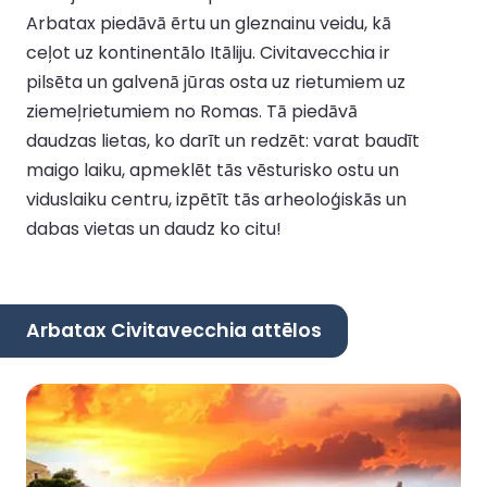
Arbatax piedāvā ērtu un gleznainu veidu, kā
ceļot uz kontinentālo Itāliju. Civitavecchia ir
pilsēta un galvenā jūras osta uz rietumiem uz
ziemeļrietumiem no Romas. Tā piedāvā
daudzas lietas, ko darīt un redzēt: varat baudīt
maigo laiku, apmeklēt tās vēsturisko ostu un
viduslaiku centru, izpētīt tās arheoloģiskās un
dabas vietas un daudz ko citu!
Arbatax Civitavecchia attēlos