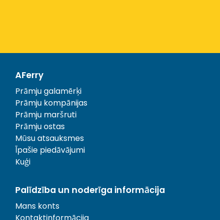
AFerry
Prāmju galamērķi
Prāmju kompānijas
Prāmju maršruti
Prāmju ostas
Mūsu atsauksmes
Īpašie piedāvājumi
Kuģi
Palīdzība un noderīga informācija
Mans konts
Kontaktinformācija