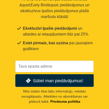
&quot;Early Bird&quot; piedāvājumus un
ekskluzīvus īpašos piedāvājumus plašā
maršrutu klāstā!
Ekskluzīvi īpašie piedāvājumi
un
atlaides ar ietaupījumiem līdz pat 25%
Esiet pirmais, kas uzzina
par jaunajiem
grafikiem
Sūtiet man piedāvājumus!
Mēs sūtām tikai labu informāciju, nekādu
surogātpastu. Atteikties no abonēšanas var
jebkurā laikā.
Privātuma politika