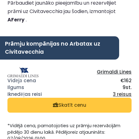
Pārbaudiet jaunāko pieejamību un rezervējiet
prāmi uz Civitavecchia jau šodien, izmantojot
AFerry
.
Prāmju kompānijas no Arbatax uz
Civitavecchia
Grimaldi Lines
€162
9st.
3 reisus
Skatīt cenu
*Vidējā cena, pamatojoties uz prāmju rezervācijām
pēdējo 30 dienu laikā. Pēdējoreiz atjaunināts:
07/08/2026 01:00