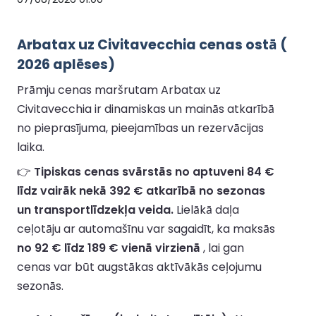
Arbatax uz Civitavecchia cenas ostā (
2026 aplēses)
Prāmju cenas maršrutam Arbatax uz
Civitavecchia ir dinamiskas un mainās atkarībā
no pieprasījuma, pieejamības un rezervācijas
laika.
👉
Tipiskas cenas svārstās no aptuveni 84 €
līdz vairāk nekā 392 € atkarībā no sezonas
un transportlīdzekļa veida.
Lielākā daļa
ceļotāju ar automašīnu var sagaidīt, ka maksās
no 92 € līdz 189 € vienā virzienā
, lai gan
cenas var būt augstākas aktīvākās ceļojumu
sezonās.