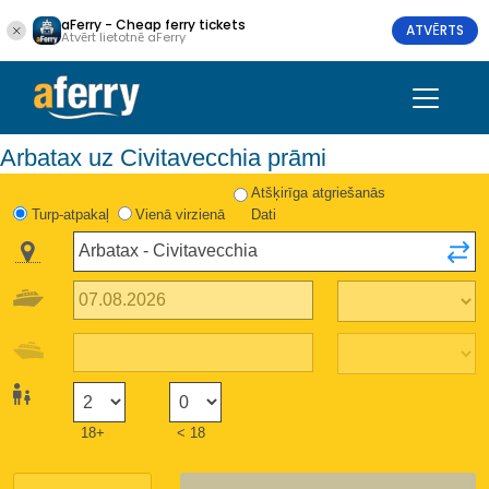
aFerry - Cheap ferry tickets
ATVĒRTS
Atvērt lietotnē aFerry
Arbatax uz Civitavecchia prāmi
Atšķirīga atgriešanās
Turp-atpakaļ
Vienā virzienā
Dati
18+
< 18