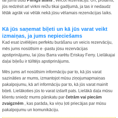
lai jums būtu
Pilnīgs attēls
, veicot rezervāciju. Un, protams,
jūs redzēsit arī virkni reižu tikai gadījumā, ja tas ir nedaudz
lētāk agrāk vai vēlāk nekā jūsu vēlamais rezervācijas laiks.
Kā jūs saņemat biļeti un kā jūs varat veikt
izmaiņas, ja jums nepieciešams
Kad esat izvēlējies perfektu burāšanu un veicis rezervāciju,
mēs jums nosūtīsim e -pastu jūsu rezervācijas
apstiprinājumu, lai jūsu Barra varētu Eriskay Ferry. Lielākajai
daļai biļešu ir tūlītējs apstiprinājums.
Mēs jums arī nosūtīsim informāciju par to, kā jūs varat
sazināties ar mums, izmantojot mūsu ziņojumapmaiņas
pakalpojumu, kā arī informāciju par to, kā jūs varat mainīt
biļeti. Lielākoties jūs to varat izdarīt pats. Lielākā daļa mūsu
klientu sniedz mums pārskatu par
četrām vai piecām
zvaigznēm
, kas parāda, ka viņu ļoti priecājas par mūsu
pakalpojumu un komunikāciju.