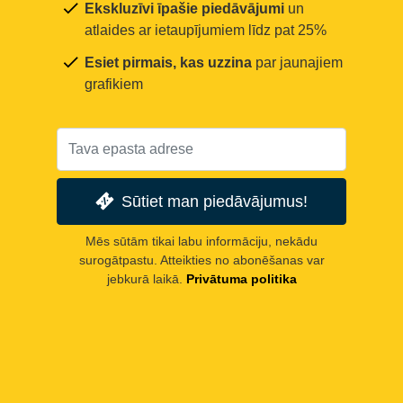
Ekskluzīvi īpašie piedāvājumi
un
atlaides ar ietaupījumiem līdz pat 25%
Esiet pirmais, kas uzzina
par jaunajiem
grafikiem
Sūtiet man piedāvājumus!
Mēs sūtām tikai labu informāciju, nekādu
surogātpastu. Atteikties no abonēšanas var
jebkurā laikā.
Privātuma politika