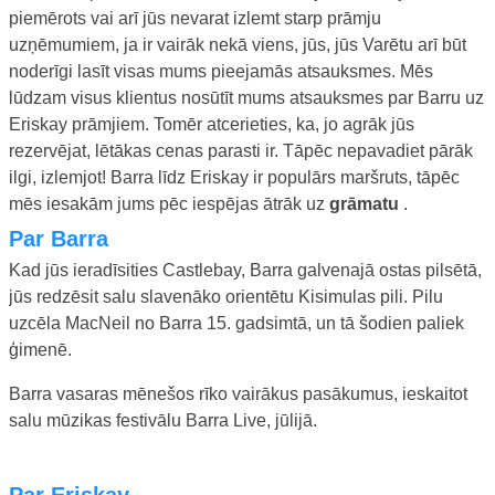
piemērots vai arī jūs nevarat izlemt starp prāmju
uzņēmumiem, ja ir vairāk nekā viens, jūs, jūs Varētu arī būt
noderīgi lasīt visas mums pieejamās atsauksmes. Mēs
lūdzam visus klientus nosūtīt mums atsauksmes par Barru uz
Eriskay prāmjiem. Tomēr atcerieties, ka, jo agrāk jūs
rezervējat, lētākas cenas parasti ir. Tāpēc nepavadiet pārāk
ilgi, izlemjot! Barra līdz Eriskay ir populārs maršruts, tāpēc
mēs iesakām jums pēc iespējas ātrāk uz
grāmatu
.
Par Barra
Kad jūs ieradīsities Castlebay, Barra galvenajā ostas pilsētā,
jūs redzēsit salu slavenāko orientētu Kisimulas pili. Pilu
uzcēla MacNeil no Barra 15. gadsimtā, un tā šodien paliek
ģimenē.
Barra vasaras mēnešos rīko vairākus pasākumus, ieskaitot
salu mūzikas festivālu Barra Live, jūlijā.
Par Eriskay