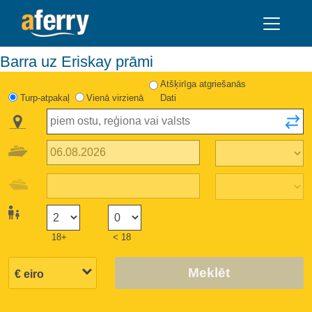
Barra uz Eriskay prāmi
Atšķirīga atgriešanās
Turp-atpakaļ
Vienā virzienā
Dati
18+
< 18
Meklēt