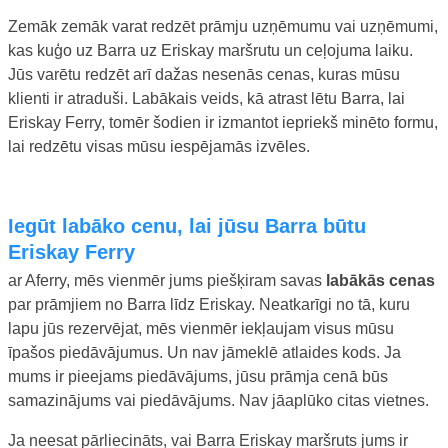
Zemāk zemāk varat redzēt prāmju uzņēmumu vai uzņēmumi,
kas kuģo uz Barra uz Eriskay maršrutu un ceļojuma laiku.
Jūs varētu redzēt arī dažas nesenās cenas, kuras mūsu
klienti ir atraduši. Labākais veids, kā atrast lētu Barra, lai
Eriskay Ferry, tomēr šodien ir izmantot iepriekš minēto formu,
lai redzētu visas mūsu iespējamās izvēles.
iegūt labāko cenu, lai jūsu Barra būtu
Eriskay Ferry
ar Aferry, mēs vienmēr jums piešķiram savas
labākās cenas
par prāmjiem no Barra līdz Eriskay. Neatkarīgi no tā, kuru
lapu jūs rezervējat, mēs vienmēr iekļaujam visus mūsu
īpašos piedāvājumus. Un nav jāmeklē atlaides kods. Ja
mums ir pieejams piedāvājums, jūsu prāmja cenā būs
samazinājums vai piedāvājums. Nav jāaplūko citas vietnes.
Ja neesat pārliecināts, vai Barra Eriskay maršruts jums ir