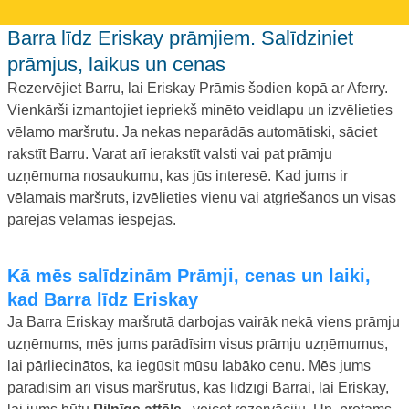
Barra līdz Eriskay prāmjiem. Salīdziniet
prāmjus, laikus un cenas
Rezervējiet Barru, lai Eriskay Prāmis šodien kopā ar Aferry.
Vienkārši izmantojiet iepriekš minēto veidlapu un izvēlieties
vēlamo maršrutu. Ja nekas neparādās automātiski, sāciet
rakstīt Barru. Varat arī ierakstīt valsti vai pat prāmju
uzņēmuma nosaukumu, kas jūs interesē. Kad jums ir
vēlamais maršruts, izvēlieties vienu vai atgriešanos un visas
pārējās vēlamās iespējas.
Kā mēs salīdzinām Prāmji, cenas un laiki,
kad Barra līdz Eriskay
Ja Barra Eriskay maršrutā darbojas vairāk nekā viens prāmju
uzņēmums, mēs jums parādīsim visus prāmju uzņēmumus,
lai pārliecinātos, ka iegūsit mūsu labāko cenu. Mēs jums
parādīsim arī visus maršrutus, kas līdzīgi Barrai, lai Eriskay,