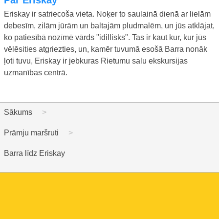
Eriskay ir satriecoša vieta. Noķer to saulainā dienā ar lielām
debesīm, zilām jūrām un baltajām pludmalēm, un jūs atklājat,
ko patiesībā nozīmē vārds "idillisks". Tas ir kaut kur, kur jūs
vēlēsities atgriezties, un, kamēr tuvumā esošā Barra nonāk
ļoti tuvu, Eriskay ir jebkuras Rietumu salu ekskursijas
uzmanības centrā.
Sākums
Prāmju maršruti
Barra līdz Eriskay