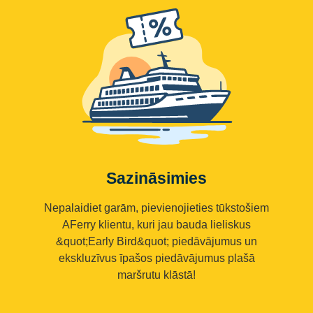
Sazināsimies
Nepalaidiet garām, pievienojieties tūkstošiem
AFerry klientu, kuri jau bauda lieliskus
&quot;Early Bird&quot; piedāvājumus un
ekskluzīvus īpašos piedāvājumus plašā
maršrutu klāstā!