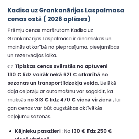
Kadisa uz Grankanārijas Laspalmasa
cenas ostā ( 2026 aplēses)
Prāmju cenas maršrutam Kadisa uz
Grankanārijas Laspalmasa ir dinamiskas un
mainās atkarībā no pieprasījuma, pieejamības
un rezervācijas laika.
👉
Tipiskas cenas svārstās no aptuveni
130 € līdz vairāk nekā 621 € atkarībā no
sezonas un transportlīdzekļa veida.
Lielākā
daļa ceļotāju ar automašīnu var sagaidīt, ka
maksās
no 313 € līdz 470 € vienā virzienā
, lai
gan cenas var būt augstākas aktīvākās
ceļojumu sezonās.
Kājnieku pasažieri
: No
130 € līdz 250 €