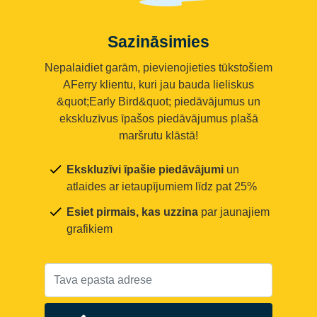
Sazināsimies
Nepalaidiet garām, pievienojieties tūkstošiem
AFerry klientu, kuri jau bauda lieliskus
&quot;Early Bird&quot; piedāvājumus un
ekskluzīvus īpašos piedāvājumus plašā
maršrutu klāstā!
Ekskluzīvi īpašie piedāvājumi
un
atlaides ar ietaupījumiem līdz pat 25%
Esiet pirmais, kas uzzina
par jaunajiem
grafikiem