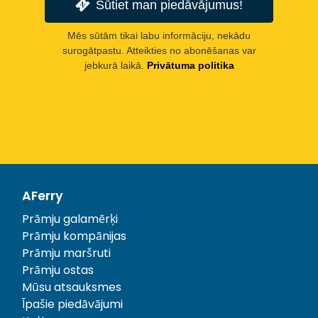
Sūtiet man piedāvājumus!
Mēs sūtām tikai labu informāciju, nekādu
surogātpastu. Atteikties no abonēšanas var
jebkurā laikā.
Privātuma politika
AFerry
Prāmju galamērķi
Prāmju kompānijas
Prāmju maršruti
Prāmju ostas
Mūsu atsauksmes
Īpašie piedāvājumi