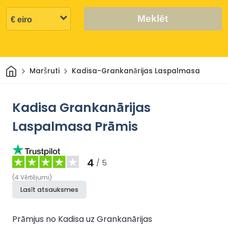
Meklēt
Sākums
Maršruti
Kadisa-Grankanārijas Laspalmasa
Kadisa Grankanārijas
Laspalmasa Prāmis
4
/ 5
(
4
Vērtējumi
)
Lasīt atsauksmes
Prāmjus no Kadisa uz Grankanārijas