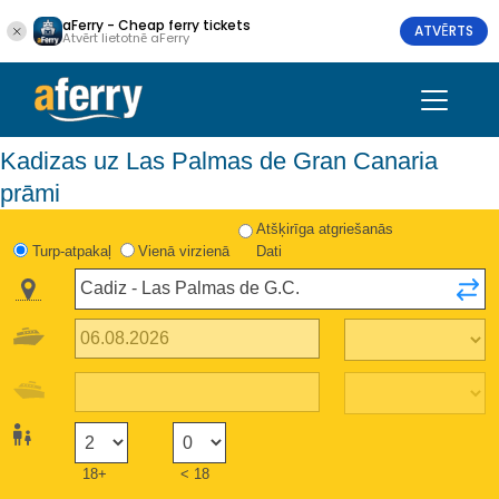
aFerry - Cheap ferry tickets
ATVĒRTS
Atvērt lietotnē aFerry
Kadizas uz Las Palmas de Gran Canaria
prāmi
Atšķirīga atgriešanās
Turp-atpakaļ
Vienā virzienā
Dati
18+
< 18