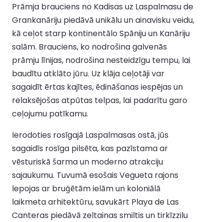
Prāmja brauciens no Kadisas uz Laspalmasu de
Grankanāriju piedāvā unikālu un ainavisku veidu,
kā ceļot starp kontinentālo Spāniju un Kanāriju
salām. Brauciens, ko nodrošina galvenās
prāmju līnijas, nodrošina nesteidzīgu tempu, lai
baudītu atklāto jūru. Uz klāja ceļotāji var
sagaidīt ērtas kajītes, ēdināšanas iespējas un
relaksējošas atpūtas telpas, lai padarītu garo
ceļojumu patīkamu.
Ierodoties rosīgajā Laspalmasas ostā, jūs
sagaidīs rosīga pilsēta, kas pazīstama ar
vēsturiskā šarma un moderno atrakciju
sajaukumu. Tuvumā esošais Vegueta rajons
lepojas ar bruģētām ielām un koloniālā
laikmeta arhitektūru, savukārt Playa de Las
Canteras piedāvā zeltainas smiltis un tirkīzzilu