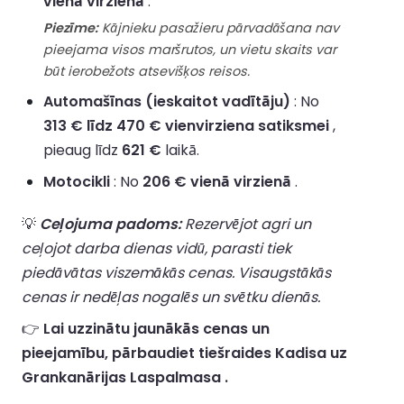
vienā virzienā
.
Piezīme:
Kājnieku pasažieru pārvadāšana nav
pieejama visos maršrutos, un vietu skaits var
būt ierobežots atsevišķos reisos.
Automašīnas (ieskaitot vadītāju)
: No
313 € līdz 470 € vienvirziena satiksmei
,
pieaug līdz
621 €
laikā.
Motocikli
: No
206 € vienā virzienā
.
💡
Ceļojuma padoms:
Rezervējot agri un
ceļojot darba dienas vidū, parasti tiek
piedāvātas viszemākās cenas. Visaugstākās
cenas ir nedēļas nogalēs un svētku dienās.
👉
Lai uzzinātu jaunākās cenas un
pieejamību, pārbaudiet tiešraides Kadisa uz
Grankanārijas Laspalmasa .