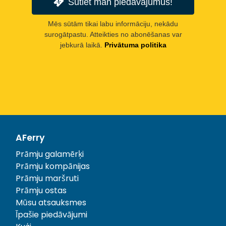
Sūtiet man piedāvājumus!
Mēs sūtām tikai labu informāciju, nekādu
surogātpastu. Atteikties no abonēšanas var
jebkurā laikā.
Privātuma politika
AFerry
Prāmju galamērķi
Prāmju kompānijas
Prāmju maršruti
Prāmju ostas
Mūsu atsauksmes
Īpašie piedāvājumi