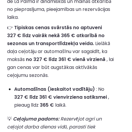
de La Palma ir dinamiskas un mainās atkarībā
no pieprasījuma, pieejamības un rezervācijas
laika.
👉
Tipiskas cenas svārstās no aptuveni
327 € līdz vairāk nekā 365 € atkarībā no
sezonas un transportlīdzekļa veida.
Lielākā
daļa ceļotāju ar automašīnu var sagaidīt, ka
maksās
no 327 € līdz 361 € vienā virzienā
, lai
gan cenas var būt augstākas aktīvākās
ceļojumu sezonās.
Automašīnas (ieskaitot vadītāju)
: No
327 € līdz 361 € vienvirziena satiksmei
,
pieaug līdz
365 €
laikā.
💡
Ceļojuma padoms:
Rezervējot agri un
ceļojot darba dienas vidū, parasti tiek