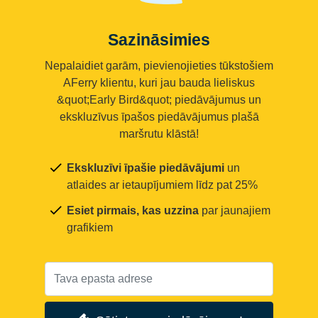
Sazināsimies
Nepalaidiet garām, pievienojieties tūkstošiem
AFerry klientu, kuri jau bauda lieliskus
&quot;Early Bird&quot; piedāvājumus un
ekskluzīvus īpašos piedāvājumus plašā
maršrutu klāstā!
Ekskluzīvi īpašie piedāvājumi
un
atlaides ar ietaupījumiem līdz pat 25%
Esiet pirmais, kas uzzina
par jaunajiem
grafikiem