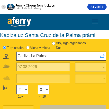
aFerry - Cheap ferry tickets
ATVĒRTS
Atvērt lietotnē aFerry
Kadiza uz Santa Cruz de la Palma prāmi
Atšķirīga atgriešanās
Turp-atpakaļ
Vienā virzienā
Dati
18+
< 18