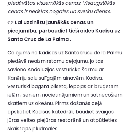
piedāvātas viszemākās cenas. Visaugstākās
cenas ir nedēļas nogalēs un svētku dienās.
👉
Lai uzzinātu jaunākās cenas un
pieejamību, pārbaudiet tiešraides Kadisa uz
Santa Cruz de La Palma .
Ceļojums no Kadisas uz Santakrusu de la Palmu
piedāvā neaizmirstamu ceļojumu, jo tas
savieno Andalūzijas vēsturisko šarmu ar
Kanāriju salu sulīgajām ainavām. Kadisa,
vēsturiski bagāta pilsēta, lepojas ar bruģētām
ielām, seniem nocietinājumiem un satriecošiem
skatiem uz okeānu. Pirms došanās ceļā
apskatiet Kadisas katedrāli, baudiet svaigas
jūras veltes piejūras restorānā un atpūtieties
skaistajās pludmalēs.