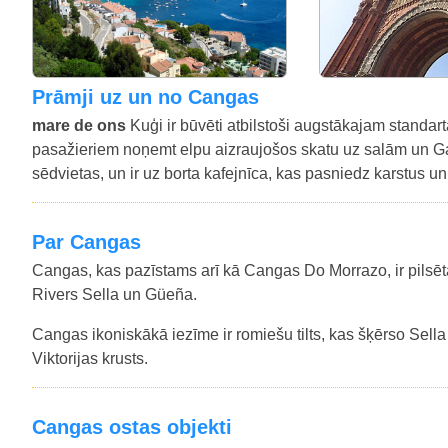
prāmji uz un no Cangas
mare de ons
Kuģi ir būvēti atbilstoši augstākajam standarta
pasažieriem noņemt elpu aizraujošos skatu uz salām un Gal
sēdvietas, un ir uz borta kafejnīca, kas pasniedz karstus 
Par Cangas
Cangas, kas pazīstams arī kā Cangas Do Morrazo, ir pilsēta 
Rivers Sella un Güeña.
Cangas ikoniskākā iezīme ir romiešu tilts, kas šķērso Sella 
Viktorijas krusts.
Cangas ostas objekti