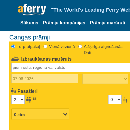
"The World's Leading Ferry Web
Sākums
Prāmju kompānijas
Prāmju maršruti
Cangas prāmji
Turp-atpakaļ
Vienā virzienā
Atšķirīga atgriešanās
Dati
Izbraukšanas maršruts
Pasažieri
18+