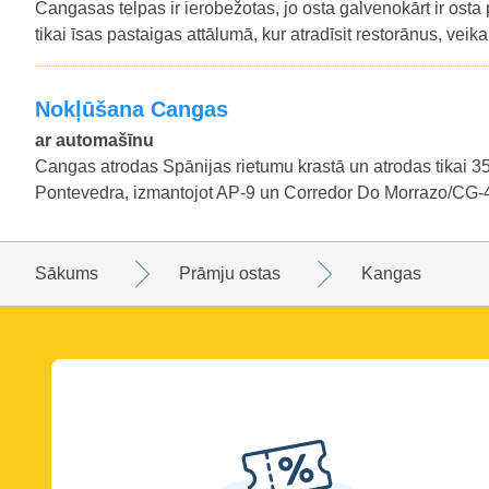
Cangasas telpas ir ierobežotas, jo osta galvenokārt ir osta
tikai īsas pastaigas attālumā, kur atradīsit restorānus, ve
nokļūšana Cangas
ar automašīnu
Cangas atrodas Spānijas rietumu krastā un atrodas tikai 3
Pontevedra, izmantojot AP-9 un Corredor Do Morrazo/CG-4.
Sākums
Prāmju ostas
Kangas