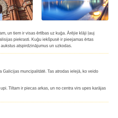
m, un tiem ir visas ērtības uz kuģa. Ārējie klāji ļauj
isijas piekrasti. Kuģu iekšpusē ir pieejamas ērtas
un aukstus atspirdzinājumus un uzkodas.
Galicijas muncipalitātē. Tas atrodas ielejā, ko veido
upi. Tiltam ir piecas arkas, un no centra virs upes karājas