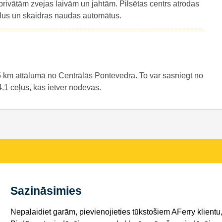
 privātām zvejas laivām un jahtām. Pilsētas centrs atrodas
ikalus un skaidras naudas automātus.
5 km attālumā no Centrālās Pontevedra. To var sasniegt no
1 ceļus, kas ietver nodevas.
Sazināsimies
Nepalaidiet garām, pievienojieties tūkstošiem AFerry klientu,