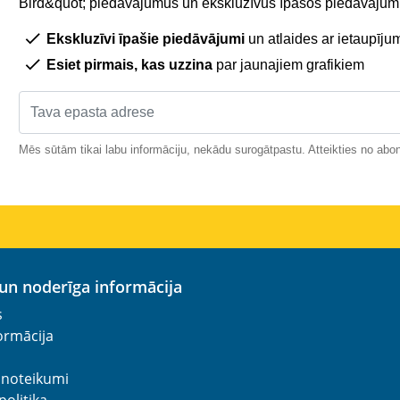
Bird&quot; piedāvājumus un ekskluzīvus īpašos piedāvājumu
Ekskluzīvi īpašie piedāvājumi
un atlaides ar ietaupīju
Esiet pirmais, kas uzzina
par jaunajiem grafikiem
Mēs sūtām tikai labu informāciju, nekādu surogātpastu. Atteikties no abo
a un noderīga informācija
s
ormācija
 noteikumi