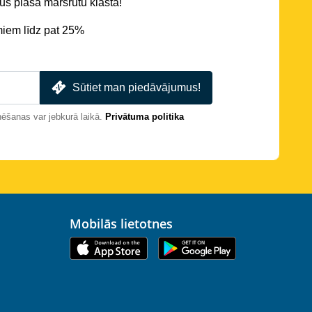
s plašā maršrutu klāstā!
miem līdz pat 25%
Sūtiet man piedāvājumus!
nēšanas var jebkurā laikā.
Privātuma politika
Mobilās lietotnes