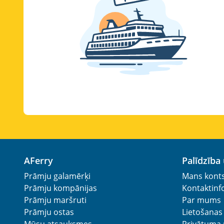
AFerry
Palīdzīb
Prāmju galamērķi
Mans kont
Prāmju kompānijas
Kontaktinf
Prāmju maršruti
Par mums
Prāmju ostas
Lietošanas