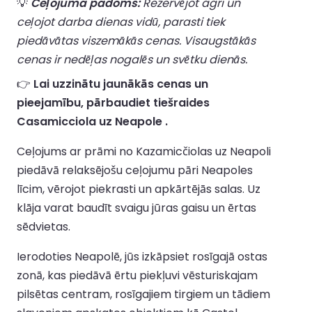
💡
Ceļojuma padoms:
Rezervējot agri un
ceļojot darba dienas vidū, parasti tiek
piedāvātas viszemākās cenas. Visaugstākās
cenas ir nedēļas nogalēs un svētku dienās.
👉
Lai uzzinātu jaunākās cenas un
pieejamību, pārbaudiet tiešraides
Casamicciola uz Neapole .
Ceļojums ar prāmi no Kazamicčiolas uz Neapoli
piedāvā relaksējošu ceļojumu pāri Neapoles
līcim, vērojot piekrasti un apkārtējās salas. Uz
klāja varat baudīt svaigu jūras gaisu un ērtas
sēdvietas.
Ierodoties Neapolē, jūs izkāpsiet rosīgajā ostas
zonā, kas piedāvā ērtu piekļuvi vēsturiskajam
pilsētas centram, rosīgajiem tirgiem un tādiem