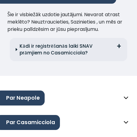
Šie ir visbiežāk uzdotie jautājumi. Nevarat atrast
meklēto? Neuztraucieties, Sazinieties , un mēs ar
prieku palīdzēsim ar jūsu pieprasījumu.
Kādi ir reģistrēšanās laiki SNAV
prāmjiem no Casamicciola?
Par Neapole
Par Casamicciola