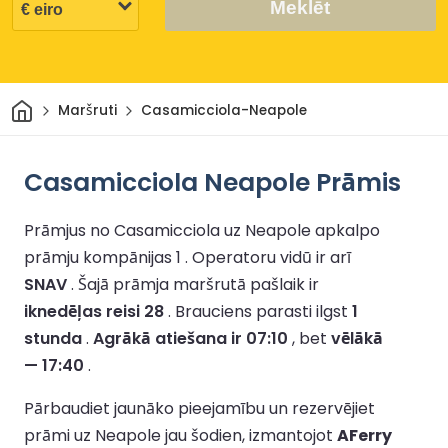
Meklēt
Sākums
Maršruti
Casamicciola-Neapole
Casamicciola Neapole Prāmis
Prāmjus no Casamicciola uz Neapole apkalpo
prāmju kompānijas 1 .
Operatoru vidū ir arī
SNAV
.
Šajā prāmja maršrutā pašlaik ir
iknedēļas reisi 28
.
Brauciens parasti ilgst
1
stunda
.
Agrākā atiešana ir 07:10
, bet
vēlākā
— 17:40
.
Pārbaudiet jaunāko pieejamību un rezervējiet
prāmi uz Neapole jau šodien, izmantojot
AFerry