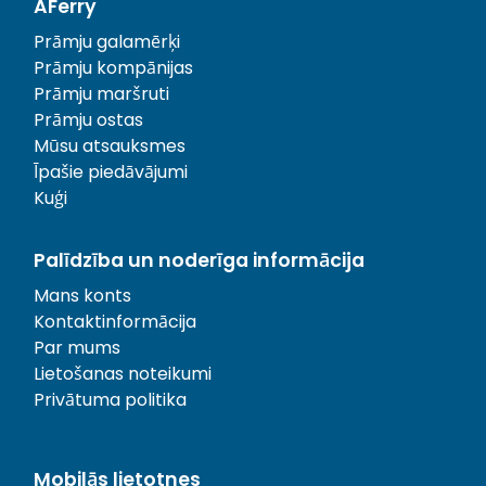
AFerry
Prāmju galamērķi
Prāmju kompānijas
Prāmju maršruti
Prāmju ostas
Mūsu atsauksmes
Īpašie piedāvājumi
Kuģi
Palīdzība un noderīga informācija
Mans konts
Kontaktinformācija
Par mums
Lietošanas noteikumi
Privātuma politika
Mobilās lietotnes