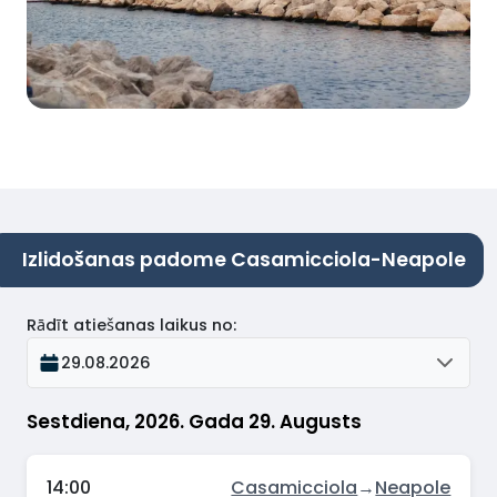
Izlidošanas padome Casamicciola-Neapole
Rādīt atiešanas laikus no
:
29.08.2026
Sestdiena, 2026. Gada 29. Augusts
14:00
Casamicciola
→
Neapole