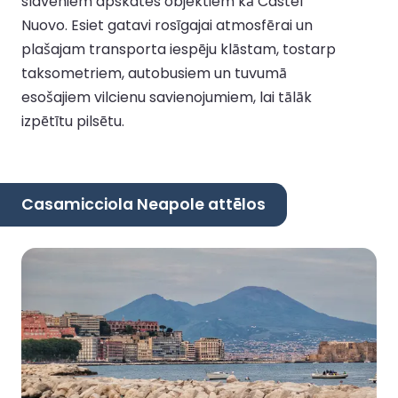
slaveniem apskates objektiem kā Castel
Nuovo. Esiet gatavi rosīgajai atmosfērai un
plašajam transporta iespēju klāstam, tostarp
taksometriem, autobusiem un tuvumā
esošajiem vilcienu savienojumiem, lai tālāk
izpētītu pilsētu.
Casamicciola Neapole attēlos