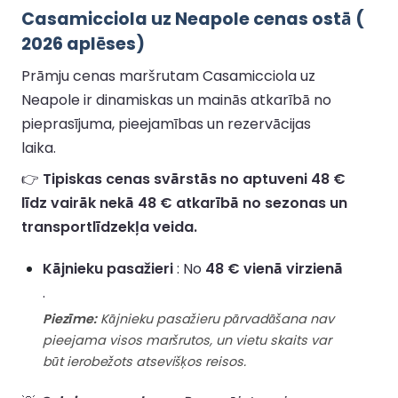
Casamicciola uz Neapole cenas ostā (
2026 aplēses)
Prāmju cenas maršrutam Casamicciola uz
Neapole ir dinamiskas un mainās atkarībā no
pieprasījuma, pieejamības un rezervācijas
laika.
👉
Tipiskas cenas svārstās no aptuveni 48 €
līdz vairāk nekā 48 € atkarībā no sezonas un
transportlīdzekļa veida.
Kājnieku pasažieri
: No
48 € vienā virzienā
.
Piezīme:
Kājnieku pasažieru pārvadāšana nav
pieejama visos maršrutos, un vietu skaits var
būt ierobežots atsevišķos reisos.