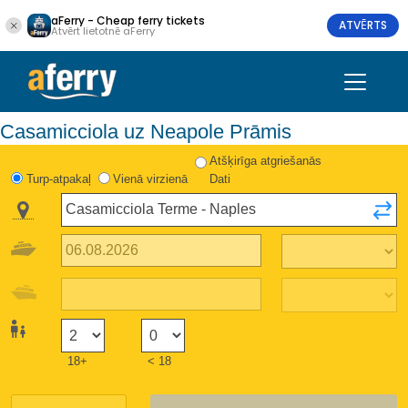
aFerry - Cheap ferry tickets
ATVĒRTS
Atvērt lietotnē aFerry
Casamicciola uz Neapole Prāmis
Atšķirīga atgriešanās
Turp-atpakaļ
Vienā virzienā
Dati
18+
< 18