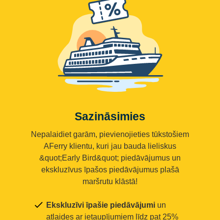
Sazināsimies
Nepalaidiet garām, pievienojieties tūkstošiem
AFerry klientu, kuri jau bauda lieliskus
&quot;Early Bird&quot; piedāvājumus un
ekskluzīvus īpašos piedāvājumus plašā
maršrutu klāstā!
Ekskluzīvi īpašie piedāvājumi
un
atlaides ar ietaupījumiem līdz pat 25%