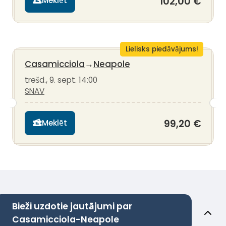
102,00 €
Meklēt
Lielisks piedāvājums!
Casamicciola
→
Neapole
trešd., 9. sept. 14:00
SNAV
99,20 €
Meklēt
Bieži uzdotie jautājumi par
Casamicciola-Neapole