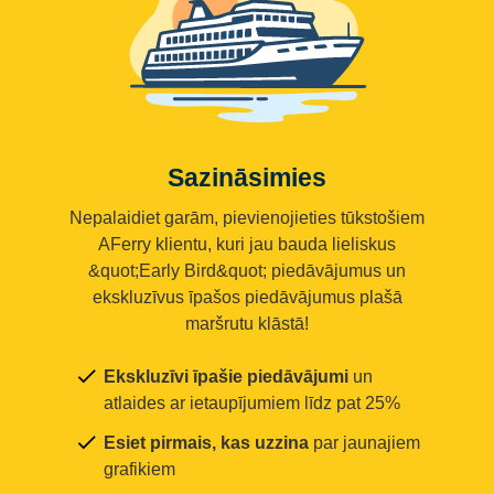
Sazināsimies
Nepalaidiet garām, pievienojieties tūkstošiem
AFerry klientu, kuri jau bauda lieliskus
&quot;Early Bird&quot; piedāvājumus un
ekskluzīvus īpašos piedāvājumus plašā
maršrutu klāstā!
Ekskluzīvi īpašie piedāvājumi
un
atlaides ar ietaupījumiem līdz pat 25%
Esiet pirmais, kas uzzina
par jaunajiem
grafikiem