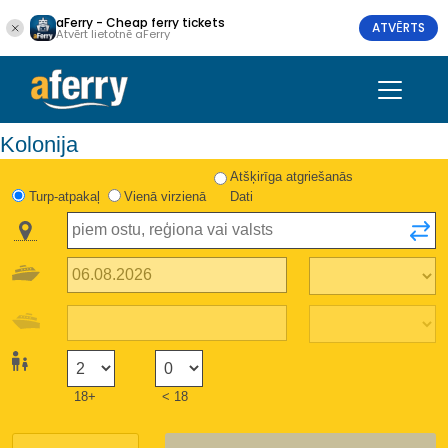
aFerry - Cheap ferry tickets
ATVĒRTS
Atvērt lietotnē aFerry
Kolonija
Atšķirīga atgriešanās
Turp-atpakaļ
Vienā virzienā
Dati
18+
< 18