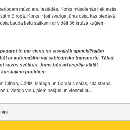
periodam mūsdienu iestādēs, Korks mūsdienās tiek atzīts
ām Eiropā. Korks ir ļoti svarīga jūras osta, kas piedāvā
osta bauda lielu satiksmi ar vidēji 36 kruīza kuģiem.
, padarot to par vienu no visvairāk apmeklētajām
jābūt ar automašīnu vai sabiedrisko transportu. Tātad,
t savus svētkus. Jums būs arī iespēja atklāt
u karstajiem punktiem.
, Bilbao, Cádiz, Malaga un Balearic salas, cita starpā,
dienu, vietējo vīnu, pieminekļus un viesmīlību.
niju