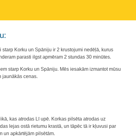
u:
i starp Korku un Spāniju ir 2 krustojumi nedēļā, kurus
anderam parasti ilgst apmēram 2 stundas 30 minūtes.
umiem starp Korku un Spāniju. Mēs iesakām izmantot mūsu
un jaunākās cenas.
ublikā, kas atrodas Lī upē. Korkas pilsēta atrodas uz
as lejas ostā rietumu krastā, un tāpēc tā ir kļuvusi par
im un apkārtējām pilsētām.