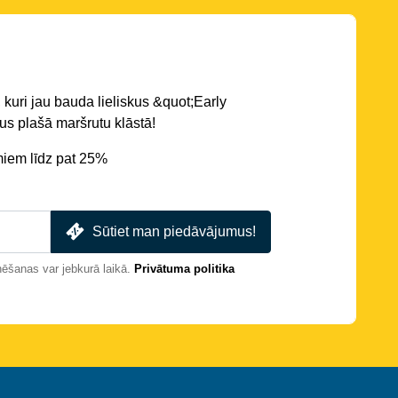
 kuri jau bauda lieliskus &quot;Early
s plašā maršrutu klāstā!
miem līdz pat 25%
Sūtiet man piedāvājumus!
nēšanas var jebkurā laikā.
Privātuma politika