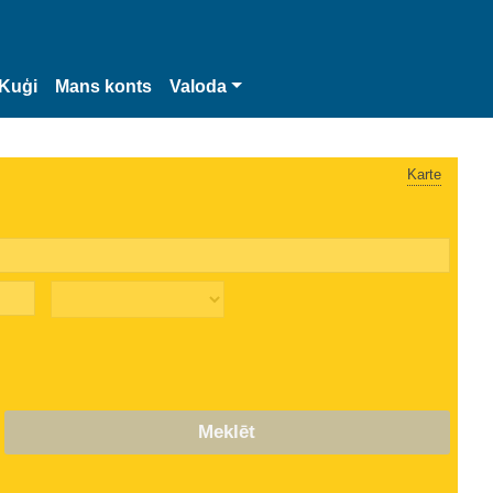
Kuģi
Mans konts
Valoda
Karte
Meklēt