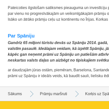
Pateicoties ilgstošam satiksmes pieauguma un investīciju 
par vienu no progresīvākajām un veiksmīgākajām prāmju ost
īsāko un ātrāko prāmju ceļu uz kontinentu no Īrijas. Korkas 
Par Spāniju
Gandrīz 65 miljoni tūristu devās uz Spāniju 2014. gadā
valstīm pasaulē. Ideālajam veidam, kā izpētīt Spāniju, 
kāpēc gan neņemt prāmi uz Spāniju un patiešām atbrīvo
neskartas valsts daļas un aizbēgt no tipiskajiem svētk
ar daudzajām jūras ostām, piemēram, Barselona, ​​Santander
prāmi uz Spāniju ir ideāls veids, kā baudīt sauli, lielisku ē
Sākums
Prāmju maršruti
Korķis uz Spā