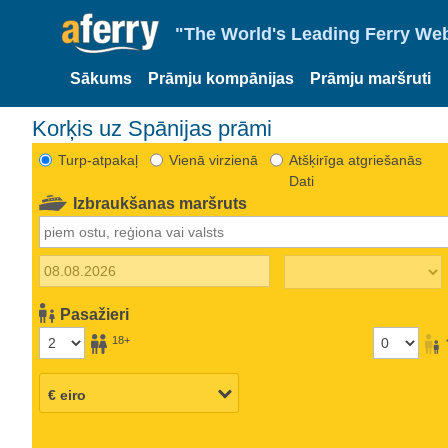
"The World's Leading Ferry Web
Sākums
Prāmju kompānijas
Prāmju maršruti
Korķis uz Spānijas prāmi
Turp-atpakaļ
Vienā virzienā
Atšķirīga atgriešanās
Dati
Izbraukšanas maršruts
Pasažieri
18+