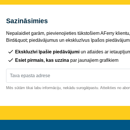
Sazināsimies
Nepalaidiet garām, pievienojieties tūkstošiem AFerry klientu,
Bird&quot; piedāvājumus un ekskluzīvus īpašos piedāvājumu
Ekskluzīvi īpašie piedāvājumi
un atlaides ar ietaupīju
Esiet pirmais, kas uzzina
par jaunajiem grafikiem
Mēs sūtām tikai labu informāciju, nekādu surogātpastu. Atteikties no abo