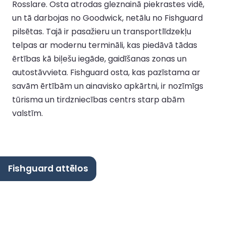
Rosslare. Osta atrodas gleznainā piekrastes vidē,
un tā darbojas no Goodwick, netālu no Fishguard
pilsētas. Tajā ir pasažieru un transportlīdzekļu
telpas ar modernu termināli, kas piedāvā tādas
ērtības kā biļešu iegāde, gaidīšanas zonas un
autostāvvieta. Fishguard osta, kas pazīstama ar
savām ērtībām un ainavisko apkārtni, ir nozīmīgs
tūrisma un tirdzniecības centrs starp abām
valstīm.
Fishguard attēlos