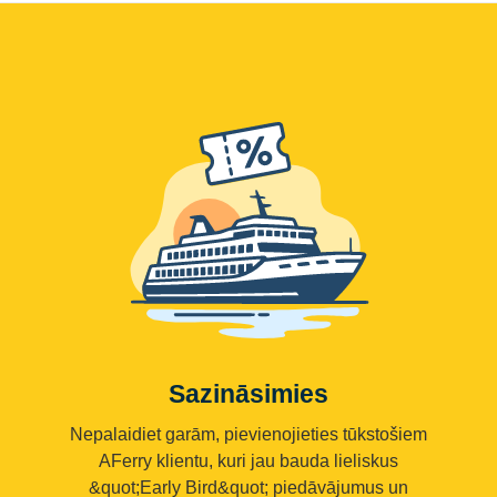
Sazināsimies
Nepalaidiet garām, pievienojieties tūkstošiem
AFerry klientu, kuri jau bauda lieliskus
&quot;Early Bird&quot; piedāvājumus un