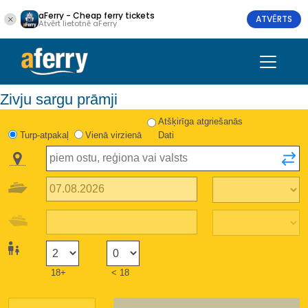
aFerry - Cheap ferry tickets
ATVĒRTS
Atvērt lietotnē aFerry
Zivju sargu prāmji
Atšķirīga atgriešanās
Turp-atpakaļ
Vienā virzienā
Dati
18+
< 18