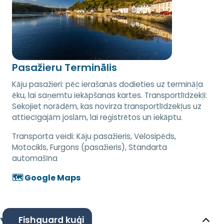
Pasažieru Terminālis
Kāju pasažieri: pēc ierašanās dodieties uz termināļa
ēku, lai saņemtu iekāpšanas kartes. Transportlīdzekļi:
Sekojiet norādēm, kas novirza transportlīdzekļus uz
attiecīgajām joslām, lai reģistrētos un iekāptu.
Transporta veidi:
Kāju pasažieris, Velosipēds,
Motocikls, Furgons (pasažieris), Standarta
automašīna
🗺️ Google Maps
Fishguard kuģi