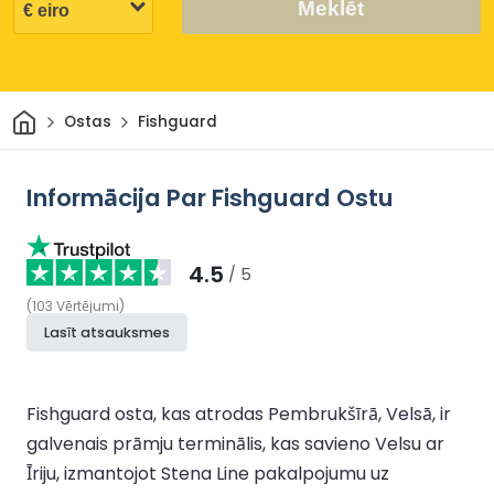
Meklēt
Sākums
Ostas
Fishguard
Informācija Par Fishguard Ostu
4.5
/ 5
(
103
Vērtējumi
)
Lasīt atsauksmes
Fishguard osta, kas atrodas Pembrukšīrā, Velsā, ir
galvenais prāmju terminālis, kas savieno Velsu ar
Īriju, izmantojot Stena Line pakalpojumu uz