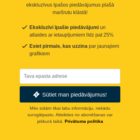
ekskluzīvus īpašos piedāvājumus plašā
maršrutu klāstā!
Ekskluzīvi īpašie piedāvājumi
un
atlaides ar ietaupījumiem līdz pat 25%
Esiet pirmais, kas uzzina
par jaunajiem
grafikiem
Sūtiet man piedāvājumus!
Mēs sūtām tikai labu informāciju, nekādu
surogātpastu. Atteikties no abonēšanas var
jebkurā laikā.
Privātuma politika