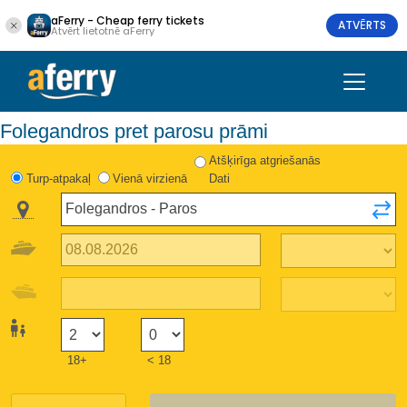
aFerry - Cheap ferry tickets
ATVĒRTS
Atvērt lietotnē aFerry
Folegandros pret parosu prāmi
Atšķirīga atgriešanās
Turp-atpakaļ
Vienā virzienā
Dati
18+
< 18