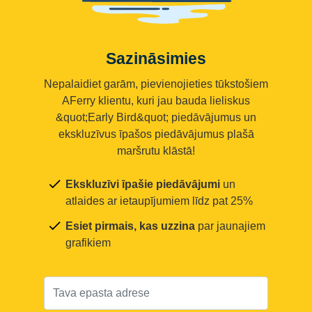
Sazināsimies
Nepalaidiet garām, pievienojieties tūkstošiem
AFerry klientu, kuri jau bauda lieliskus
&quot;Early Bird&quot; piedāvājumus un
ekskluzīvus īpašos piedāvājumus plašā
maršrutu klāstā!
Ekskluzīvi īpašie piedāvājumi
un
atlaides ar ietaupījumiem līdz pat 25%
Esiet pirmais, kas uzzina
par jaunajiem
grafikiem