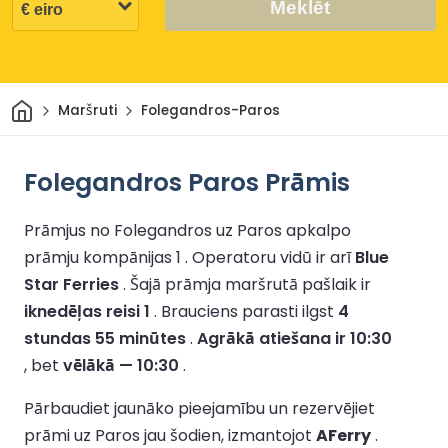
Meklēt
Sākums
Maršruti
Folegandros-Paros
Folegandros Paros Prāmis
Prāmjus no Folegandros uz Paros apkalpo
prāmju kompānijas 1 .
Operatoru vidū ir arī
Blue
Star Ferries
.
Šajā prāmja maršrutā pašlaik ir
iknedēļas reisi 1
.
Brauciens parasti ilgst
4
stundas 55 minūtes
.
Agrākā atiešana ir 10:30
, bet
vēlākā — 10:30
.
Pārbaudiet jaunāko pieejamību un rezervējiet
prāmi uz Paros jau šodien, izmantojot
AFerry
.