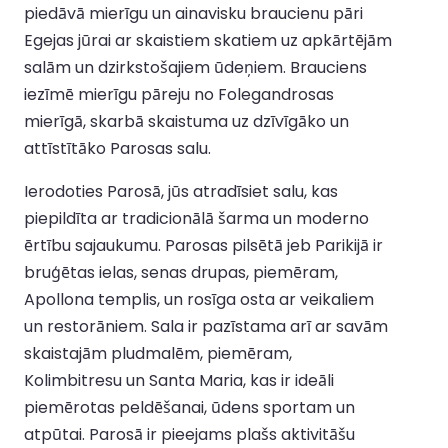
piedāvā mierīgu un ainavisku braucienu pāri
Egejas jūrai ar skaistiem skatiem uz apkārtējām
salām un dzirkstošajiem ūdeņiem. Brauciens
iezīmē mierīgu pāreju no Folegandrosas
mierīgā, skarbā skaistuma uz dzīvīgāko un
attīstītāko Parosas salu.
Ierodoties Parosā, jūs atradīsiet salu, kas
piepildīta ar tradicionālā šarma un moderno
ērtību sajaukumu. Parosas pilsētā jeb Parikijā ir
bruģētas ielas, senas drupas, piemēram,
Apollona templis, un rosīga osta ar veikaliem
un restorāniem. Sala ir pazīstama arī ar savām
skaistajām pludmalēm, piemēram,
Kolimbitresu un Santa Maria, kas ir ideāli
piemērotas peldēšanai, ūdens sportam un
atpūtai. Parosā ir pieejams plašs aktivitāšu