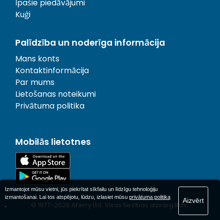
Īpašie piedāvājumi
Kuģi
Palīdzība un noderīga informācija
Mans konts
Kontaktinformācija
Par mums
Lietošanas noteikumi
Privātuma politika
Mobilās lietotnes
Izmantojot mūsu vietni, jūs piekrītat sīkfailu un līdzīgu tehnoloģiju
izmantošanai. Lai tos atspējotu, lūdzu, izlasiet mūsu
privātuma politika
Aizvērt
© 1977-
2026
AFerry Ltd. Visas tiesības aizsargātas..
.