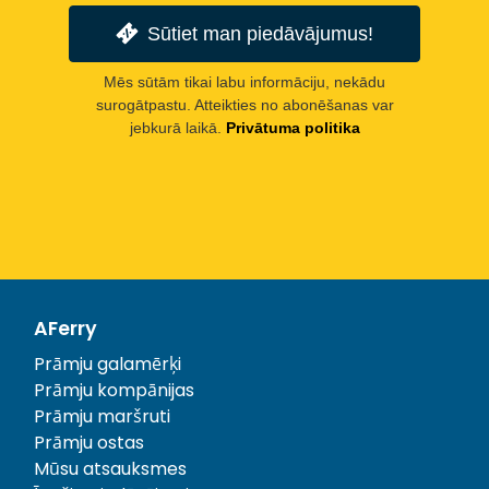
Sūtiet man piedāvājumus!
Mēs sūtām tikai labu informāciju, nekādu
surogātpastu. Atteikties no abonēšanas var
jebkurā laikā.
Privātuma politika
AFerry
Prāmju galamērķi
Prāmju kompānijas
Prāmju maršruti
Prāmju ostas
Mūsu atsauksmes