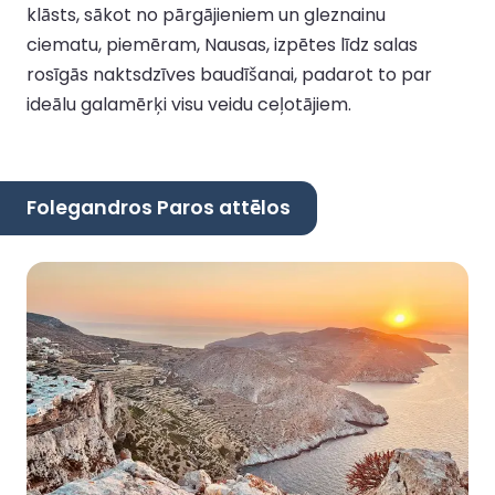
klāsts, sākot no pārgājieniem un gleznainu
ciematu, piemēram, Nausas, izpētes līdz salas
rosīgās naktsdzīves baudīšanai, padarot to par
ideālu galamērķi visu veidu ceļotājiem.
Folegandros Paros attēlos