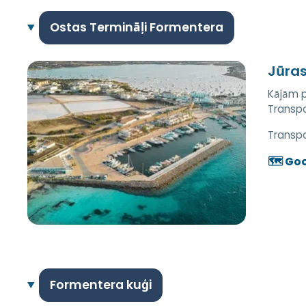
Ostas Termināļi Formentera
Jūras
Kājām p
Transpo
Transpo
🗺️ Go
Formentera kuģi