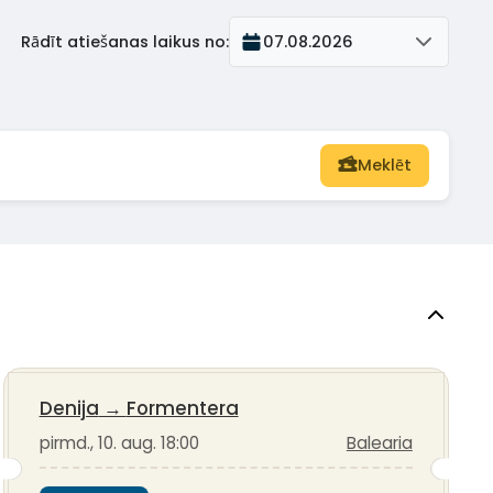
Rādīt atiešanas laikus no
:
07.08.2026
Meklēt
Denija
→
Formentera
pirmd., 10. aug. 18:00
Balearia