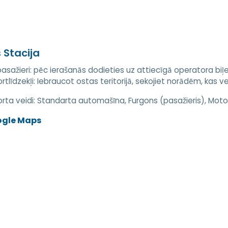
 Stacija
asažieri: pēc ierašanās dodieties uz attiecīgā operatora biļešu
rtlīdzekļi: Iebraucot ostas teritorijā, sekojiet norādēm, kas 
rta veidi:
Standarta automašīna, Furgons (pasažieris), Motoci
ogle Maps