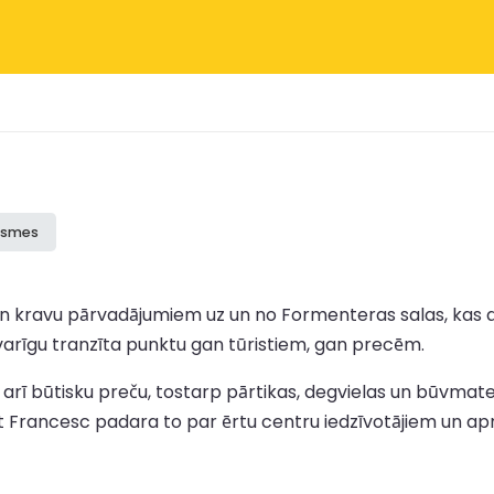
ksmes
an kravu pārvadājumiem uz un no Formenteras salas, kas a
svarīgu tranzīta punktu gan tūristiem, gan precēm.
 būtisku preču, tostarp pārtikas, degvielas un būvmateriālu
nt Francesc padara to par ērtu centru iedzīvotājiem un a