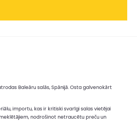
trodas Baleāru salās, Spānijā. Osta galvenokārt
, importu, kas ir kritiski svarīgi salas vietējai
pmeklētājiem, nodrošinot netraucētu preču un