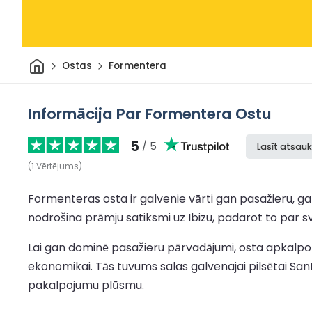
Sākums
Ostas
Formentera
Informācija Par Formentera Ostu
5
/ 5
Lasīt atsau
(
1
Vērtējums
)
Formenteras osta ir galvenie vārti gan pasažieru, g
nodrošina prāmju satiksmi uz Ibizu, padarot to par 
Lai gan dominē pasažieru pārvadājumi, osta apkalpo arī
ekonomikai. Tās tuvums salas galvenajai pilsētai Sa
pakalpojumu plūsmu.