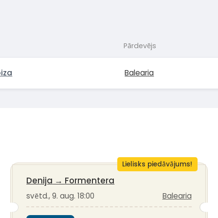
Pārdevējs
iza
Balearia
Lielisks piedāvājums!
Denija
→
Formentera
svētd., 9. aug. 18:00
Balearia