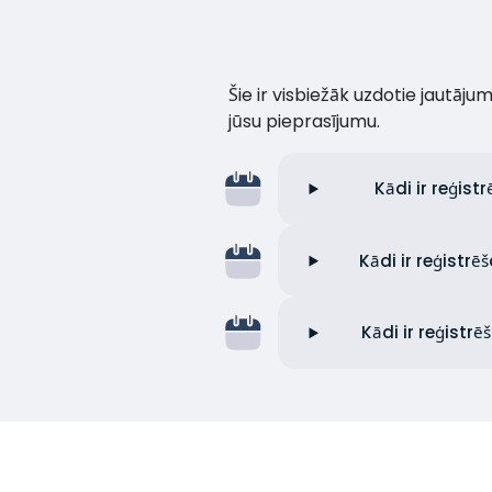
Šie ir visbiežāk uzdotie jautāj
jūsu pieprasījumu.
Kādi ir reģis
Kādi ir reģist
Kādi ir reģistr