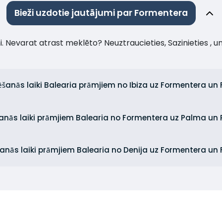
Bieži uzdotie jautājumi par Formentera
umi. Nevarat atrast meklēto? Neuztraucieties, Sazinieties , 
trēšanās laiki Balearia prāmjiem no Ibiza uz Formentera un
rēšanās laiki prāmjiem Balearia no Formentera uz Palma u
ēšanās laiki prāmjiem Balearia no Denija uz Formentera un