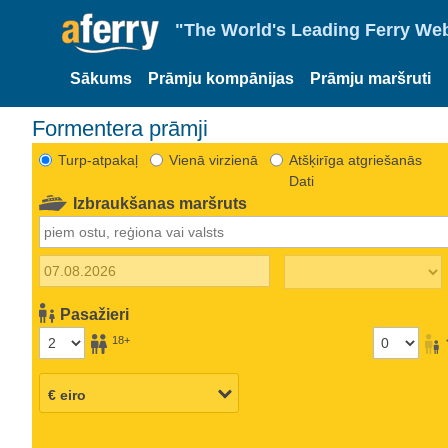
"The World's Leading Ferry Web
Sākums
Prāmju kompānijas
Prāmju maršruti
Formentera prāmji
Turp-atpakaļ
Vienā virzienā
Atšķirīga atgriešanās
Dati
Izbraukšanas maršruts
Pasažieri
18+