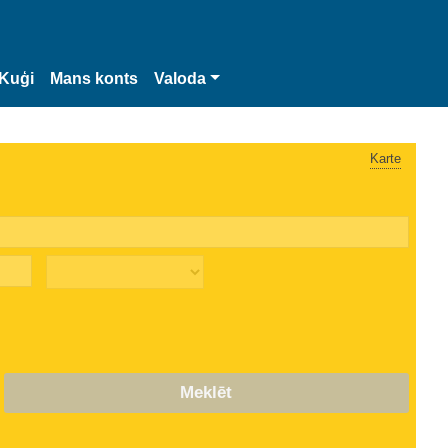
Kuģi
Mans konts
Valoda
Karte
Meklēt