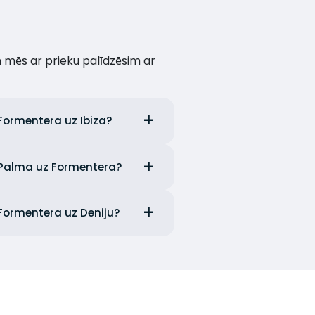
un mēs ar prieku palīdzēsim ar
 Formentera uz Ibiza?
n Palma uz Formentera?
 Formentera uz Deniju?