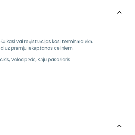
 kasi vai reģistrācijas kasi termināļa ēkā.
ved uz prāmju iekāpšanas celiņiem.
kls, Velosipēds, Kāju pasažieris