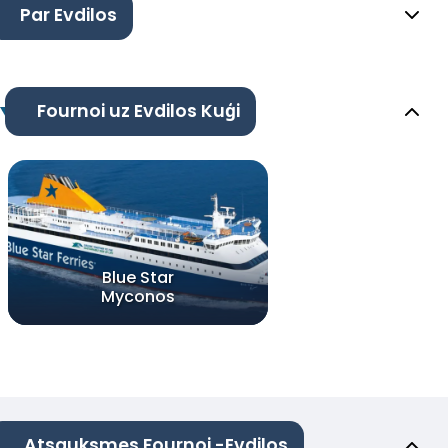
Par Evdilos
Fournoi uz Evdilos Kuģi
Blue Star
Myconos
Atsauksmes Fournoi -Evdilos