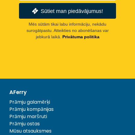
Sūtiet man piedāvājumus!
Mēs sūtām tikai labu informāciju, nekādu
surogātpastu. Atteikties no abonēšanas var
jebkurā laikā.
Privātuma politika
AFerry
Prāmju galamērķi
Prāmju kompānijas
Prāmju maršruti
Prāmju ostas
Mūsu atsauksmes