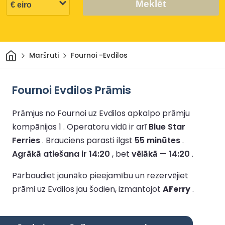
Meklēt
Sākums
Maršruti
Fournoi -Evdilos
Fournoi Evdilos Prāmis
Prāmjus no Fournoi uz Evdilos apkalpo prāmju
kompānijas 1 .
Operatoru vidū ir arī
Blue Star
Ferries
.
Brauciens parasti ilgst
55 minūtes
.
Agrākā atiešana ir 14:20
, bet
vēlākā — 14:20
.
Pārbaudiet jaunāko pieejamību un rezervējiet
prāmi uz Evdilos jau šodien, izmantojot
AFerry
.