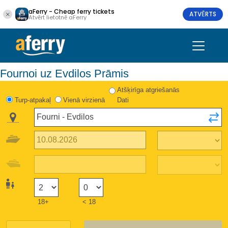
aFerry - Cheap ferry tickets
ATVĒRTS
Atvērt lietotnē aFerry
Fournoi uz Evdilos Prāmis
Atšķirīga atgriešanās
Turp-atpakaļ
Vienā virzienā
Dati
18+
< 18