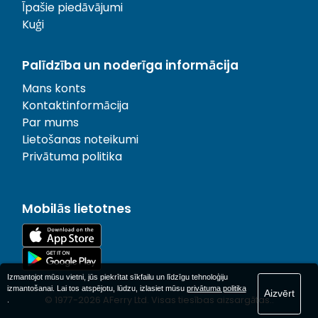
Īpašie piedāvājumi
Kuģi
Palīdzība un noderīga informācija
Mans konts
Kontaktinformācija
Par mums
Lietošanas noteikumi
Privātuma politika
Mobilās lietotnes
Izmantojot mūsu vietni, jūs piekrītat sīkfailu un līdzīgu tehnoloģiju
izmantošanai. Lai tos atspējotu, lūdzu, izlasiet mūsu
privātuma politika
Aizvērt
© 1977-
2026
AFerry Ltd. Visas tiesības aizsargātas..
.