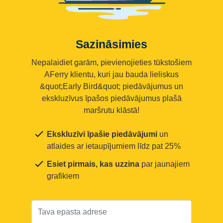
Sazināsimies
Nepalaidiet garām, pievienojieties tūkstošiem
AFerry klientu, kuri jau bauda lieliskus
&quot;Early Bird&quot; piedāvājumus un
ekskluzīvus īpašos piedāvājumus plašā
maršrutu klāstā!
Ekskluzīvi īpašie piedāvājumi
un
atlaides ar ietaupījumiem līdz pat 25%
Esiet pirmais, kas uzzina
par jaunajiem
grafikiem