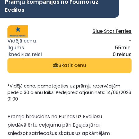
Prāmju kompānijas no Fournoi uz
Evdilos
Blue Star Ferries
-
55min.
0 reisus
Skatīt cenu
*Vidējā cena, pamatojoties uz prāmju rezervācijām
pēdējo 30 dienu laikā. Pēdējoreiz atjaunināts: 14/06/2026
01:00
Prāmja brauciens no Furnas uz Evdilosu
piedāvā ērtu ceļojumu pāri Egejas jūrai,
sniedzot satriecošus skatus uz apkārtējām