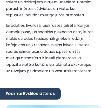
salām un dzidrajiem zilajiem ūdeņiem. Prāmim
parasti ir ērtas sēdvietas un vieta, kur
atpūsties, baudot mierīgo jūras atmosfēru.
Ierodoties Evdilosā, piekrastes pilsētā Ikarijas
ziemeļu pusē, jūs sagaidīs gleznaina osta, kuras
malās atrodas tradicionāli grieķu krodziņi,
kafejnīcas un krāsainas zvejas laivas. Pilsētas
šaurās ieliņas aicina doties izpētē, un tās
mierīgā atmosfēra ir ideāli piemērota, lai
iepazītu vietējo kultūru vai plānotu ekskursijas
uz tuvējām pludmalēm un vēsturiskām vietām.
Fournoi Evdilos attēlos