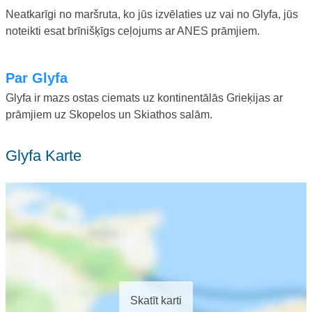
Neatkarīgi no maršruta, ko jūs izvēlaties uz vai no Glyfa, jūs
noteikti esat brīnišķīgs ceļojums ar ANES prāmjiem.
Par Glyfa
Glyfa ir mazs ostas ciemats uz kontinentālās Grieķijas ar
prāmjiem uz Skopelos un Skiathos salām.
Glyfa Karte
Skatīt karti