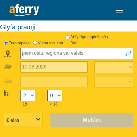
Glyfa prāmji
Atšķirīga atgriešanās
Turp-atpakaļ
Vienā virzienā
Dati
18+
< 18
Meklēt