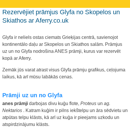
Rezervējiet prāmjus Glyfa no Skopelos un
Skiathos ar Aferry.co.uk
Glyfa ir neliels ostas ciemats Grieķijas centrā, savienojot
kontinentālo daļu ar Skopelos un Skiathos salām. Prāmjus
uz un no Glyfa nodrošina ANES prāmji, kurus var rezervēt
kopā ar Aferry.
Zemāk jūs varat atrast visus Glyfa prāmju grafikus, ceļojuma
laikus, kā arī mūsu labākās cenas.
prāmji uz un no Glyfa
anes prāmji
darbojas divu kuģu flote,
Proteus
un
ag.
Nektarios
. Katram kuģim ir pilns iekštelpu un āra sēdvietu un
atpūtas telpu klāsts, kā arī uz kuģa ir pieejams uzkodu un
atspirdzinājumu klāsts.