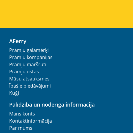
AFerry
Prāmju galamērķi
Prāmju kompānijas
Prāmju maršruti
Prāmju ostas
Mūsu atsauksmes
Īpašie piedāvājumi
Kuģi
Palīdzība un noderīga informācija
Mans konts
Kontaktinformācija
Par mums