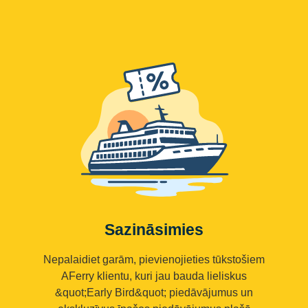
Sazināsimies
Nepalaidiet garām, pievienojieties tūkstošiem
AFerry klientu, kuri jau bauda lieliskus
&quot;Early Bird&quot; piedāvājumus un