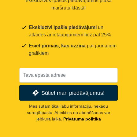
ekskluzīvus īpašos piedāvājumus plašā
maršrutu klāstā!
Ekskluzīvi īpašie piedāvājumi
un
atlaides ar ietaupījumiem līdz pat 25%
Esiet pirmais, kas uzzina
par jaunajiem
grafikiem
Sūtiet man piedāvājumus!
Mēs sūtām tikai labu informāciju, nekādu
surogātpastu. Atteikties no abonēšanas var
jebkurā laikā.
Privātuma politika