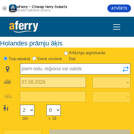
aFerry - Cheap ferry tickets
ATVĒRTS
Atvērt lietotnē aFerry
Holandes prāmju āķis
Atšķirīga atgriešanās
Turp-atpakaļ
Vienā virzienā
Dati
18+
< 18