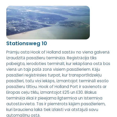
Stationsweg 10
Prāmju osta Hook of Holland sastāv no viena galvenā
izraudzītā pasažieru termināļa. Reģistrācija tiks
pabeigta, ierodoties terminālī, kur iekāpšana ostā būs
vienā un tajā pašā zonā visiem pasažieriem. Kāju
pasažieri reģistrēsies turpat, kur transportlīdzekļu
pasažieri, taču viņi iekāps, izmantojot terminālī esošo
pasažieru tiltiņu. Hook of Holland Port ir savienots ar
Eiropas ceļu tīklu, izmantojot E25 un E30. Blakus
termināļa ēkai ir pieejama ilgtermiņa un īstermiņa
autostāvvieta. Tas ir piemērots kājām pasažieriem,
kuri brauciena laikā tiek izlaisti vai atstājuši savu
automašīnu ostā.