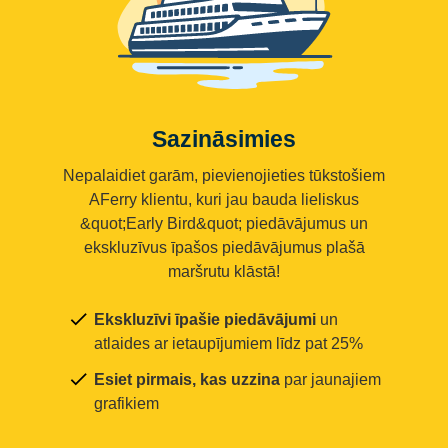
Sazināsimies
Nepalaidiet garām, pievienojieties tūkstošiem
AFerry klientu, kuri jau bauda lieliskus
&quot;Early Bird&quot; piedāvājumus un
ekskluzīvus īpašos piedāvājumus plašā
maršrutu klāstā!
Ekskluzīvi īpašie piedāvājumi
un
atlaides ar ietaupījumiem līdz pat 25%
Esiet pirmais, kas uzzina
par jaunajiem
grafikiem