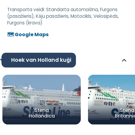
Transporta veidi:
Standarta automašīna, Furgons
(pasažieris), Kāju pasažieris, Motocikls, Velosipēds,
Furgons (krava)
🗺️ Google Maps
Hoek van Holland kuģi
Stena
Stena
Hollandica
Britanni