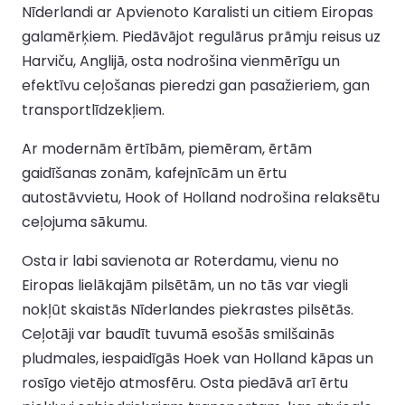
Nīderlandi ar Apvienoto Karalisti un citiem Eiropas
galamērķiem. Piedāvājot regulārus prāmju reisus uz
Harviču, Anglijā, osta nodrošina vienmērīgu un
efektīvu ceļošanas pieredzi gan pasažieriem, gan
transportlīdzekļiem.
Ar modernām ērtībām, piemēram, ērtām
gaidīšanas zonām, kafejnīcām un ērtu
autostāvvietu, Hook of Holland nodrošina relaksētu
ceļojuma sākumu.
Osta ir labi savienota ar Roterdamu, vienu no
Eiropas lielākajām pilsētām, un no tās var viegli
nokļūt skaistās Nīderlandes piekrastes pilsētās.
Ceļotāji var baudīt tuvumā esošās smilšainās
pludmales, iespaidīgās Hoek van Holland kāpas un
rosīgo vietējo atmosfēru. Osta piedāvā arī ērtu