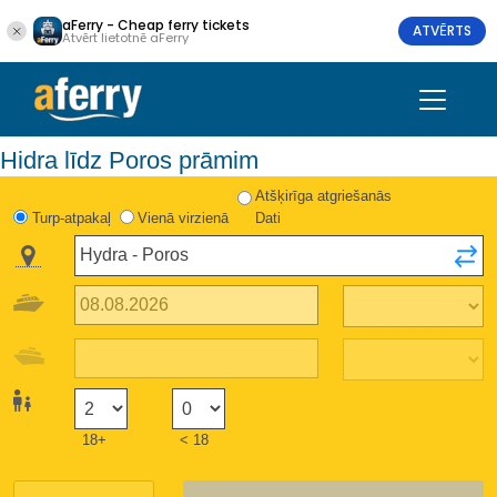
aFerry - Cheap ferry tickets
ATVĒRTS
Atvērt lietotnē aFerry
Hidra līdz Poros prāmim
Atšķirīga atgriešanās
Turp-atpakaļ
Vienā virzienā
Dati
18+
< 18