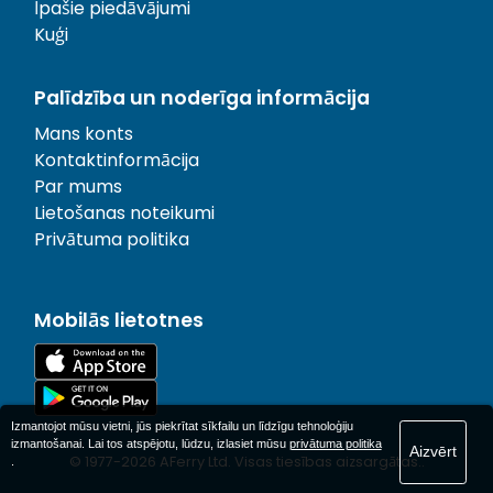
Īpašie piedāvājumi
Kuģi
Palīdzība un noderīga informācija
Mans konts
Kontaktinformācija
Par mums
Lietošanas noteikumi
Privātuma politika
Mobilās lietotnes
Izmantojot mūsu vietni, jūs piekrītat sīkfailu un līdzīgu tehnoloģiju
izmantošanai. Lai tos atspējotu, lūdzu, izlasiet mūsu
privātuma politika
Aizvērt
© 1977-
2026
AFerry Ltd. Visas tiesības aizsargātas..
.