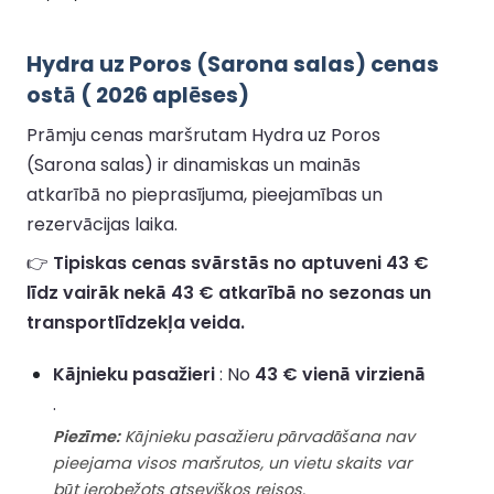
Hydra uz Poros (Sarona salas) cenas
ostā ( 2026 aplēses)
Prāmju cenas maršrutam Hydra uz Poros
(Sarona salas) ir dinamiskas un mainās
atkarībā no pieprasījuma, pieejamības un
rezervācijas laika.
👉
Tipiskas cenas svārstās no aptuveni 43 €
līdz vairāk nekā 43 € atkarībā no sezonas un
transportlīdzekļa veida.
Kājnieku pasažieri
: No
43 € vienā virzienā
.
Piezīme:
Kājnieku pasažieru pārvadāšana nav
pieejama visos maršrutos, un vietu skaits var
būt ierobežots atsevišķos reisos.