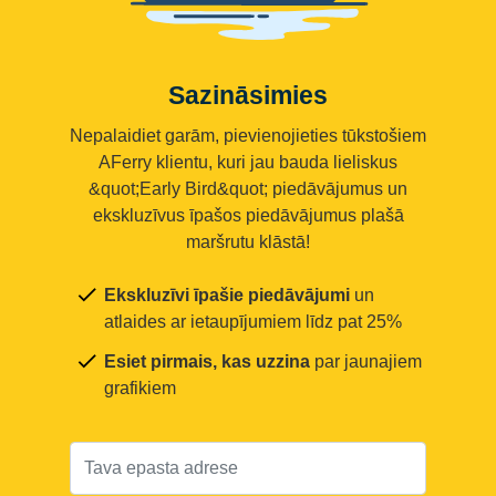
Sazināsimies
Nepalaidiet garām, pievienojieties tūkstošiem
AFerry klientu, kuri jau bauda lieliskus
&quot;Early Bird&quot; piedāvājumus un
ekskluzīvus īpašos piedāvājumus plašā
maršrutu klāstā!
Ekskluzīvi īpašie piedāvājumi
un
atlaides ar ietaupījumiem līdz pat 25%
Esiet pirmais, kas uzzina
par jaunajiem
grafikiem