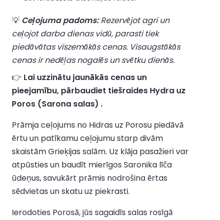
💡
Ceļojuma padoms:
Rezervējot agri un
ceļojot darba dienas vidū, parasti tiek
piedāvātas viszemākās cenas. Visaugstākās
cenas ir nedēļas nogalēs un svētku dienās.
👉
Lai uzzinātu jaunākās cenas un
pieejamību, pārbaudiet tiešraides Hydra uz
Poros (Sarona salas) .
Prāmja ceļojums no Hidras uz Porosu piedāvā
ērtu un patīkamu ceļojumu starp divām
skaistām Grieķijas salām. Uz klāja pasažieri var
atpūsties un baudīt mierīgos Saronika līča
ūdeņus, savukārt prāmis nodrošina ērtas
sēdvietas un skatu uz piekrasti.
Ierodoties Porosā, jūs sagaidīs salas rosīgā