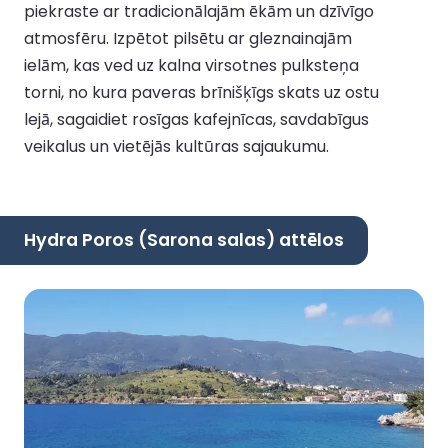
piekraste ar tradicionālajām ēkām un dzīvīgo
atmosfēru. Izpētot pilsētu ar gleznainajām
ielām, kas ved uz kalna virsotnes pulksteņa
torni, no kura paveras brīnišķīgs skats uz ostu
lejā, sagaidiet rosīgas kafejnīcas, savdabīgus
veikalus un vietējās kultūras sajaukumu.
Hydra Poros (Sarona salas) attēlos