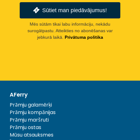
Sūtiet man piedāvājumus!
Mēs sūtām tikai labu informāciju, nekādu
surogātpastu. Atteikties no abonēšanas var
jebkurā laikā.
Privātuma politika
AFerry
Prāmju galamērķi
Prāmju kompānijas
Prāmju maršruti
Prāmju ostas
Mūsu atsauksmes