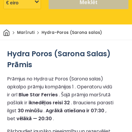
Meklēt
Sākums
Maršruti
Hydra-Poros (Sarona salas)
Hydra Poros (Sarona Salas)
Prāmis
Prāmjus no Hydra uz Poros (Sarona salas)
apkalpo prāmju kompānijas 1 .
Operatoru vidū
ir arī
Blue Star Ferries
.
Šajā prāmja maršrutā
pašlaik ir
iknedēļas reisi 32
.
Brauciens parasti
ilgst
30 minūšu
.
Agrākā atiešana ir 07:30
,
bet
vēlākā — 20:30
.
Pārbaudiet jaunāko pieejamību un rezervējiet