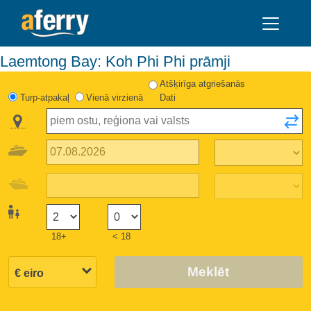
Laemtong Bay: Koh Phi Phi prāmji
Atšķirīga atgriešanās
Turp-atpakaļ
Vienā virzienā
Dati
18+
< 18
Meklēt