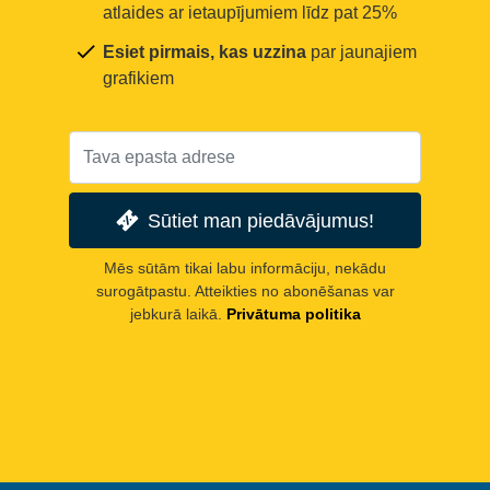
atlaides ar ietaupījumiem līdz pat 25%
Esiet pirmais, kas uzzina
par jaunajiem
grafikiem
Sūtiet man piedāvājumus!
Mēs sūtām tikai labu informāciju, nekādu
surogātpastu. Atteikties no abonēšanas var
jebkurā laikā.
Privātuma politika