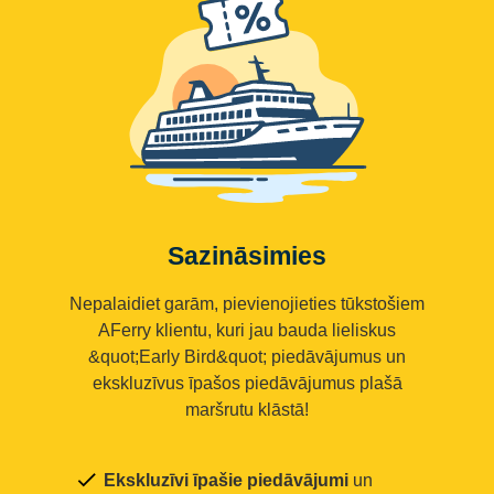
Sazināsimies
Nepalaidiet garām, pievienojieties tūkstošiem
AFerry klientu, kuri jau bauda lieliskus
&quot;Early Bird&quot; piedāvājumus un
ekskluzīvus īpašos piedāvājumus plašā
maršrutu klāstā!
Ekskluzīvi īpašie piedāvājumi
un