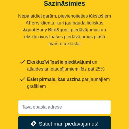
Sazināsimies
Nepalaidiet garām, pievienojieties tūkstošiem
AFerry klientu, kuri jau bauda lieliskus
&quot;Early Bird&quot; piedāvājumus un
ekskluzīvus īpašos piedāvājumus plašā
maršrutu klāstā!
Ekskluzīvi īpašie piedāvājumi
un
atlaides ar ietaupījumiem līdz pat 25%
Esiet pirmais, kas uzzina
par jaunajiem
grafikiem
Sūtiet man piedāvājumus!