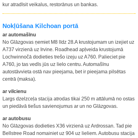
kur atradīsit veikalus, restorānus un bankas.
nokļūšana Kilchoan portā
ar automašīnu
No Glāzgovas ņemiet M8 līdz 28.A krustojumam un izejiet uz
A737 virzienā uz Irvine. Roadhead apļveida krustojumā
Lochwinnočā dodieties trešo izeju uz A760. Palieciet pie
A760, jo tas vedīs jūs uz lielo centru. Automašīnu
autostāvvieta ostā nav pieejama, bet ir pieejama pilsētas
centrā (maksa).
ar vilcienu
Largs dzelzceļa stacija atrodas tikai 250 m attālumā no ostas
un piedāvā tiešus savienojumus ar un no Glāzgovas.
ar autobusu
No Glāzgovas dodieties X36 virzienā uz Ardrossan. Tad pie
Bellstree Road nomainiet uz 904 uz lieliem. Autobusu stacija