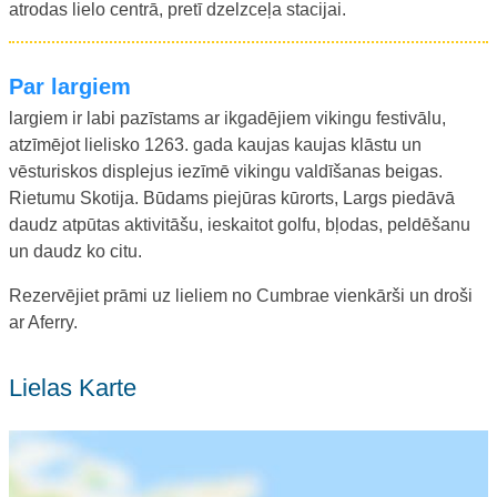
atrodas lielo centrā, pretī dzelzceļa stacijai.
Par largiem
largiem ir labi pazīstams ar ikgadējiem vikingu festivālu,
atzīmējot lielisko 1263. gada kaujas kaujas klāstu un
vēsturiskos displejus iezīmē vikingu valdīšanas beigas.
Rietumu Skotija. Būdams piejūras kūrorts, Largs piedāvā
daudz atpūtas aktivitāšu, ieskaitot golfu, bļodas, peldēšanu
un daudz ko citu.
Rezervējiet prāmi uz lieliem no Cumbrae vienkārši un droši
ar Aferry.
Lielas Karte