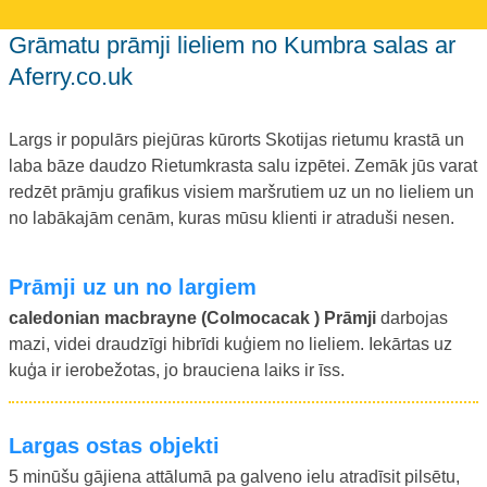
Grāmatu prāmji lieliem no Kumbra salas ar
Aferry.co.uk
Largs ir populārs piejūras kūrorts Skotijas rietumu krastā un
laba bāze daudzo Rietumkrasta salu izpētei. Zemāk jūs varat
redzēt prāmju grafikus visiem maršrutiem uz un no lieliem un
no labākajām cenām, kuras mūsu klienti ir atraduši nesen.
prāmji uz un no largiem
caledonian macbrayne (Colmocacak ) Prāmji
darbojas
mazi, videi draudzīgi hibrīdi kuģiem no lieliem. Iekārtas uz
kuģa ir ierobežotas, jo brauciena laiks ir īss.
largas ostas objekti
5 minūšu gājiena attālumā pa galveno ielu atradīsit pilsētu,