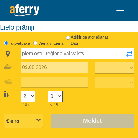
Lielo prāmji
Atšķirīga atgriešanās
Turp-atpakaļ
Vienā virzienā
Dati
18+
< 18
Meklēt