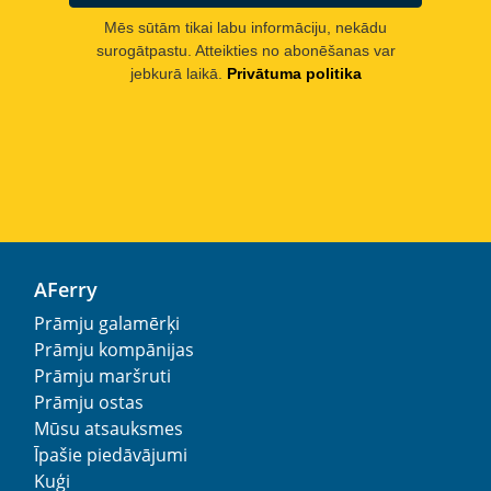
Mēs sūtām tikai labu informāciju, nekādu
surogātpastu. Atteikties no abonēšanas var
jebkurā laikā.
Privātuma politika
AFerry
Prāmju galamērķi
Prāmju kompānijas
Prāmju maršruti
Prāmju ostas
Mūsu atsauksmes
Īpašie piedāvājumi
Kuģi