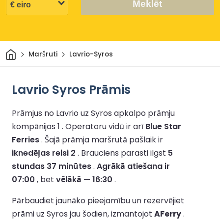
Meklēt
Sākums
Maršruti
Lavrio-Syros
Lavrio Syros Prāmis
Prāmjus no Lavrio uz Syros apkalpo prāmju
kompānijas 1 .
Operatoru vidū ir arī
Blue Star
Ferries
.
Šajā prāmja maršrutā pašlaik ir
iknedēļas reisi 2
.
Brauciens parasti ilgst
5
stundas 37 minūtes
.
Agrākā atiešana ir
07:00
, bet
vēlākā — 16:30
.
Pārbaudiet jaunāko pieejamību un rezervējiet
prāmi uz Syros jau šodien, izmantojot
AFerry
.