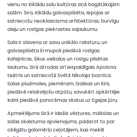
vienu no Kiklādu salu kultūras ziņā bagātākajām
salām. Sira, Kiklādu galvaspilsēta, lepojas ar
satriecošu neoklasicisma arhitektūras, burvīgu
aleju un rosīgas piekrastes sajaukumu.
Sala ir slavena ar savu unikālo raksturu, un
galvaspilsēta Ermupoli piedāvā rosīgas
kafejnīcas, šikus veikalus un rosīgu pilsētas
laukumu. Sirā atrodas arī iespaidīgais Apolona
teātris un satriecošā Svētā Nikolaja baznīca.
Salas pludmales, piemēram, Galisas un Kini,
piedāvā relaksējošu atpūtu, savukārt apkārtējie
kalni piedāvā panorāmas skatus uz Egejas jūru.
Apmeklējums Sirā ir ideāls vēstures, mākslas un
salas skaistuma apvienojums, padarot to par
obligātu galamērķi ceļotājiem, kas meklē