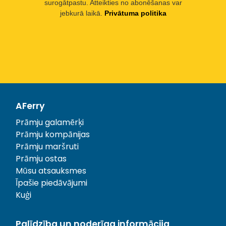
surogātpastu. Atteikties no abonēšanas var
jebkurā laikā.
Privātuma politika
AFerry
Prāmju galamērķi
Prāmju kompānijas
Prāmju maršruti
Prāmju ostas
Mūsu atsauksmes
Īpašie piedāvājumi
Kuģi
Palīdzība un noderīga informācija