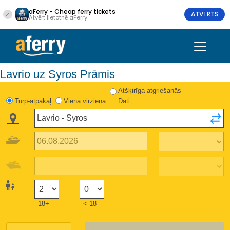
aFerry - Cheap ferry tickets
ATVĒRTS
Atvērt lietotnē aFerry
Lavrio uz Syros Prāmis
Atšķirīga atgriešanās
Turp-atpakaļ
Vienā virzienā
Dati
18+
< 18