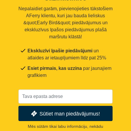
Nepalaidiet garām, pievienojieties tūkstošiem
AFerry klientu, kuri jau bauda lieliskus
&quot;Early Bird&quot; piedāvājumus un
ekskluzīvus īpašos piedāvājumus plašā
maršrutu klāstā!
Ekskluzīvi īpašie piedāvājumi
un
atlaides ar ietaupījumiem līdz pat 25%
Esiet pirmais, kas uzzina
par jaunajiem
grafikiem
Sūtiet man piedāvājumus!
Mēs sūtām tikai labu informāciju, nekādu