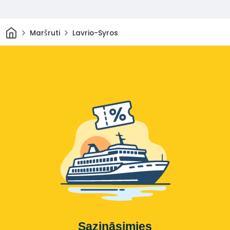
Sākums
Maršruti
Lavrio-Syros
Sazināsimies