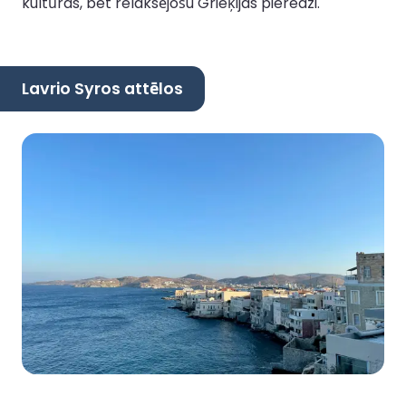
kultūras, bet relaksējošu Grieķijas pieredzi.
Lavrio Syros attēlos