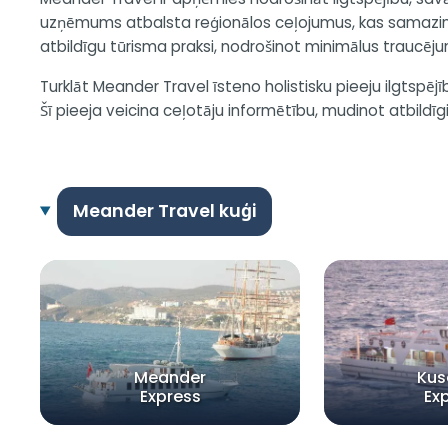
uzņēmums atbalsta reģionālos ceļojumus, kas samazina 
atbildīgu tūrisma praksi, nodrošinot minimālus traucē
Turklāt Meander Travel īsteno holistisku pieeju ilgtspē
Šī pieeja veicina ceļotāju informētību, mudinot atbildī
Meander Travel kuģi
Meander
Kus
Express
Ex