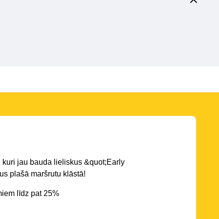
 kuri jau bauda lieliskus &quot;Early
s plašā maršrutu klāstā!
miem līdz pat 25%