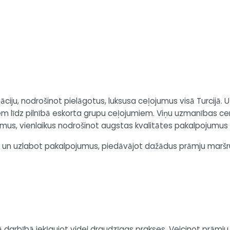
tāciju, nodrošinot pielāgotus, luksusa ceļojumus visā Turcijā.
em līdz pilnībā eskorta grupu ceļojumiem. Viņu uzmanības cent
umus, vienlaikus nodrošinot augstas kvalitātes pakalpojumus 
 un uzlabot pakalpojumus, piedāvājot dažādus prāmju maršrut
ā darbībā iekļaujot videi draudzīgas prakses. Veicinot prāmju