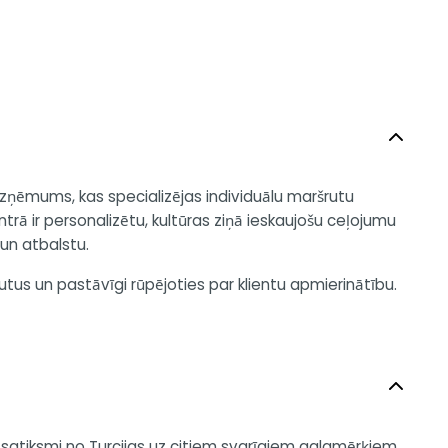
 Uzņēmums, kas specializējas individuālu maršrutu
rā ir personalizētu, kultūras ziņā ieskaujošu ceļojumu
un atbalstu.
us un pastāvīgi rūpējoties par klientu apmierinātību.
 satiksmi no Turcijas uz citiem svarīgiem galamērķiem,