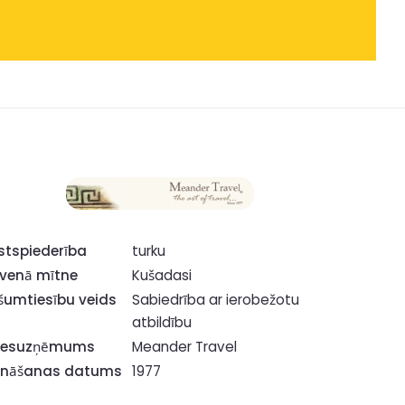
stspiederība
turku
venā mītne
Kušadasi
šumtiesību veids
Sabiedrība ar ierobežotu
atbildību
tesuzņēmums
Meander Travel
ināšanas datums
1977