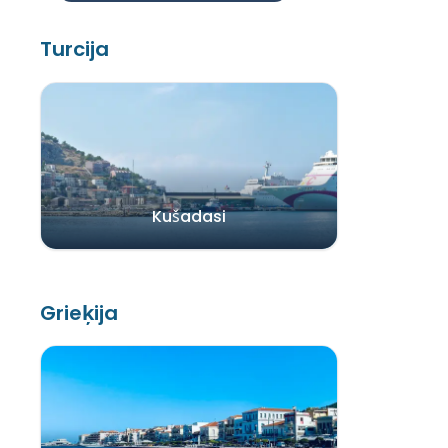
Turcija
Kušadasi
Grieķija