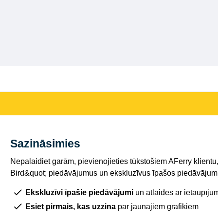
Sazināsimies
Nepalaidiet garām, pievienojieties tūkstošiem AFerry klientu,
Bird&quot; piedāvājumus un ekskluzīvus īpašos piedāvājumu
Ekskluzīvi īpašie piedāvājumi
un atlaides ar ietaupīju
Esiet pirmais, kas uzzina
par jaunajiem grafikiem