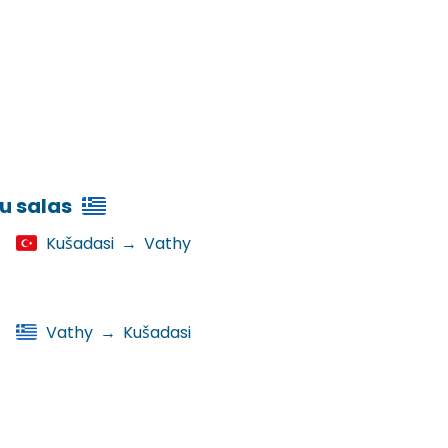
ļu salas
Kušadasi
→
Vathy
Vathy
→
Kušadasi