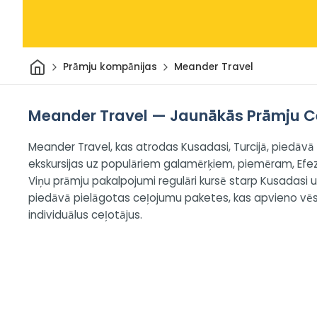
Sākums
Prāmju kompānijas
Meander Travel
Meander Travel — Jaunākās Prāmju C
Meander Travel, kas atrodas Kusadasi, Turcijā, piedāv
ekskursijas uz populāriem galamērķiem, piemēram, Efez
Viņu prāmju pakalpojumi regulāri kursē starp Kusadasi un 
piedāvā pielāgotas ceļojumu paketes, kas apvieno vēstur
individuālus ceļotājus.