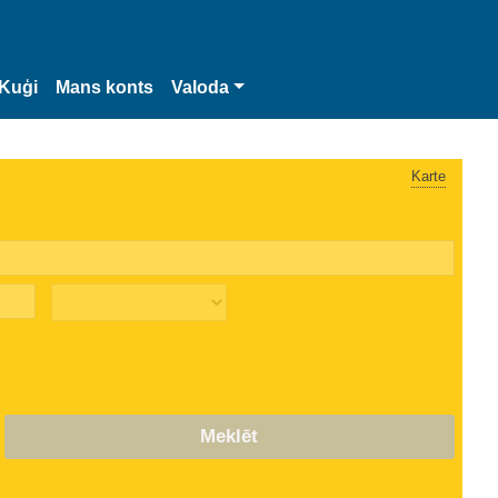
Kuģi
Mans konts
Valoda
Karte
Meklēt