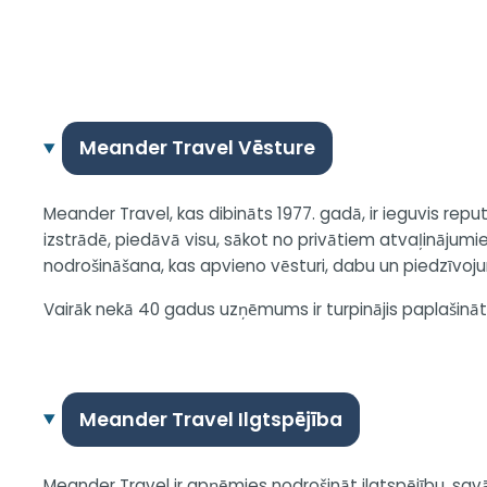
Meander Travel Vēsture
Meander Travel, kas dibināts 1977. gadā, ir ieguvis repu
izstrādē, piedāvā visu, sākot no privātiem atvaļinājumi
nodrošināšana, kas apvieno vēsturi, dabu un piedzīvoj
Vairāk nekā 40 gadus uzņēmums ir turpinājis paplašināt
Meander Travel Ilgtspējība
Meander Travel ir apņēmies nodrošināt ilgtspējību, sav