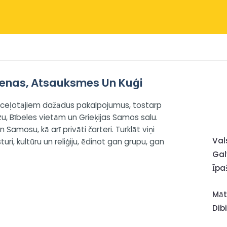
enas, Atsauksmes Un Kuģi
ā ceļotājiem dažādus pakalpojumus, tostarp
u, Bībeles vietām un Grieķijas Samos salu.
Samosu, kā arī privāti čarteri. Turklāt viņi
Val
i, kultūru un reliģiju, ēdinot gan grupu, gan
Gal
Īpa
Mā
Dib