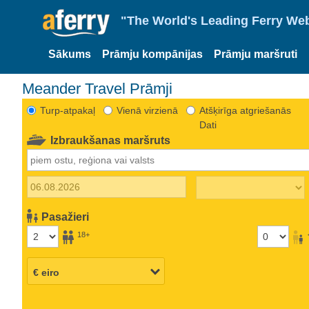
"The World's Leading Ferry Web
Sākums
Prāmju kompānijas
Prāmju maršruti
Meander Travel Prāmji
Turp-atpakaļ
Vienā virzienā
Atšķirīga atgriešanās
Dati
Izbraukšanas maršruts
Pasažieri
18+