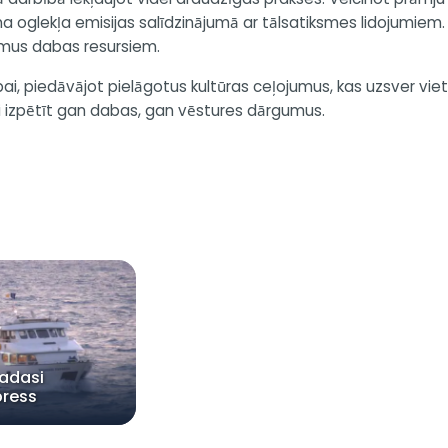
oglekļa emisijas salīdzinājumā ar tālsatiksmes lidojumiem. 
jumus dabas resursiem.
jībai, piedāvājot pielāgotus kultūras ceļojumus, kas uzsver 
gi izpētīt gan dabas, gan vēstures dārgumus.
adasi
press