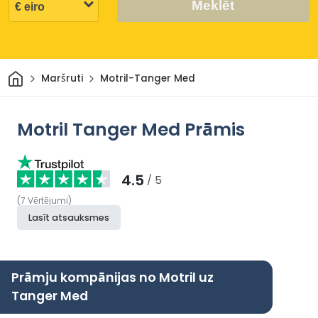
Meklēt
Sākums
Maršruti
Motril-Tanger Med
Motril Tanger Med Prāmis
4.5
/ 5
(
7
Vērtējumi
)
Lasīt atsauksmes
Prāmju kompānijas no Motril uz
Tanger Med