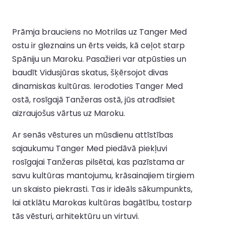
Prāmja brauciens no Motrilas uz Tanger Med
ostu ir gleznains un ērts veids, kā ceļot starp
Spāniju un Maroku. Pasažieri var atpūsties un
baudīt Vidusjūras skatus, šķērsojot divas
dinamiskas kultūras. Ierodoties Tanger Med
ostā, rosīgajā Tanžeras ostā, jūs atradīsiet
aizraujošus vārtus uz Maroku.
Ar senās vēstures un mūsdienu attīstības
sajaukumu Tanger Med piedāvā piekļuvi
rosīgajai Tanžeras pilsētai, kas pazīstama ar
savu kultūras mantojumu, krāsainajiem tirgiem
un skaisto piekrasti. Tas ir ideāls sākumpunkts,
lai atklātu Marokas kultūras bagātību, tostarp
tās vēsturi, arhitektūru un virtuvi.