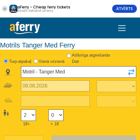
aFerry - Cheap ferry tickets
ATVĒRTS
Atvērt lietotnē aFerry
Motrils Tanger Med Ferry
Atšķirīga atgriešanās
Turp-atpakaļ
Vienā virzienā
Dati
18+
< 18