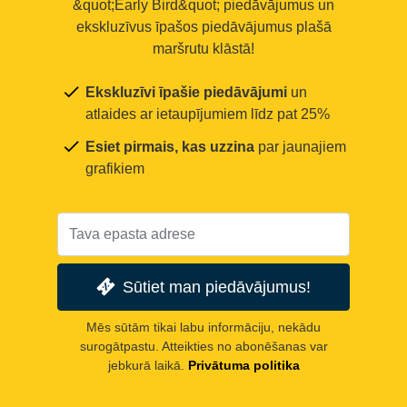
&quot;Early Bird&quot; piedāvājumus un
ekskluzīvus īpašos piedāvājumus plašā
maršrutu klāstā!
Ekskluzīvi īpašie piedāvājumi
un
atlaides ar ietaupījumiem līdz pat 25%
Esiet pirmais, kas uzzina
par jaunajiem
grafikiem
Sūtiet man piedāvājumus!
Mēs sūtām tikai labu informāciju, nekādu
surogātpastu. Atteikties no abonēšanas var
jebkurā laikā.
Privātuma politika