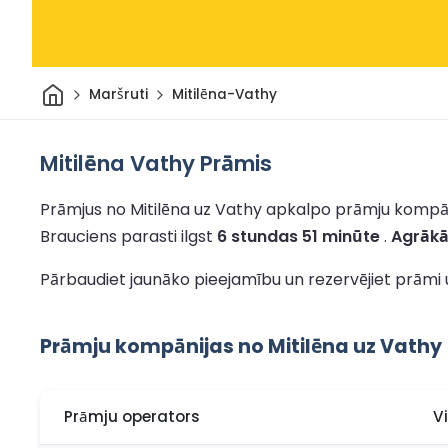
Sākums
Maršruti
Mitilēna-Vathy
Mitilēna Vathy Prāmis
Prāmjus no Mitilēna uz Vathy apkalpo prāmju kompāni
Brauciens parasti ilgst
6 stundas 51 minūte
.
Agrākā
Pārbaudiet jaunāko pieejamību un rezervējiet prāmi 
Prāmju kompānijas no Mitilēna uz Vathy
Prāmju operators
V