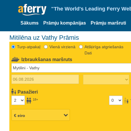
"The World's Leading Ferry Web
Sākums
Prāmju kompānijas
Prāmju maršruti
Mitilēna uz Vathy Prāmis
Turp-atpakaļ
Vienā virzienā
Atšķirīga atgriešanās
Dati
Izbraukšanas maršruts
Pasažieri
18+