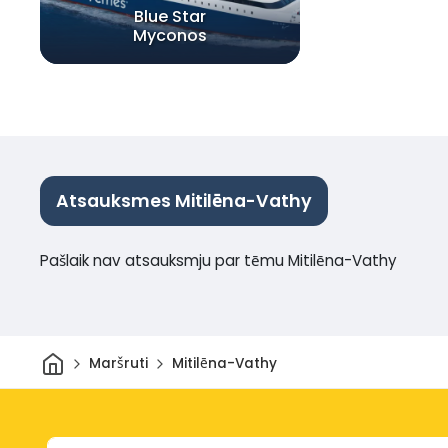
Blue Star
Myconos
Atsauksmes Mitilēna-Vathy
Pašlaik nav atsauksmju par tēmu Mitilēna-Vathy
Sākums
Maršruti
Mitilēna-Vathy