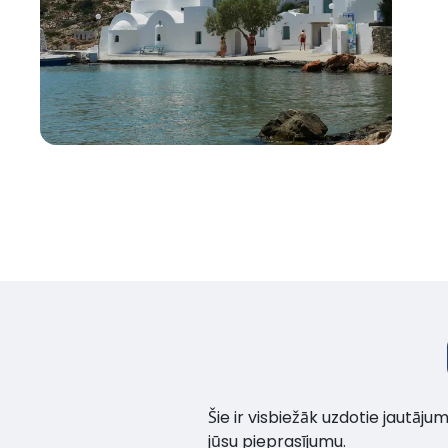
Šie ir visbiežāk uzdotie jautāj
jūsu pieprasījumu.