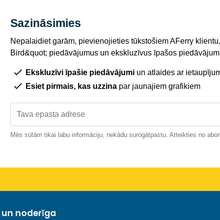
Sazināsimies
Nepalaidiet garām, pievienojieties tūkstošiem AFerry klientu,
Bird&quot; piedāvājumus un ekskluzīvus īpašos piedāvājumu
Ekskluzīvi īpašie piedāvājumi
un atlaides ar ietaupīju
Esiet pirmais, kas uzzina
par jaunajiem grafikiem
Mēs sūtām tikai labu informāciju, nekādu surogātpastu. Atteikties no abo
a un noderīga