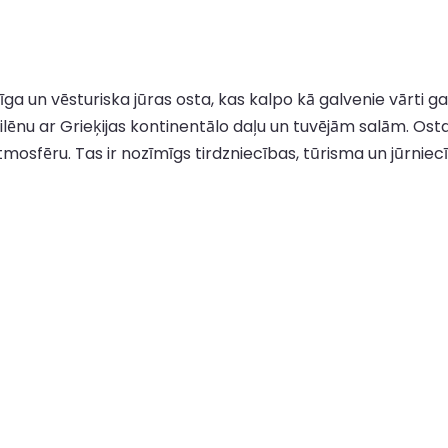
sīga un vēsturiska jūras osta, kas kalpo kā galvenie vārti g
ēnu ar Grieķijas kontinentālo daļu un tuvējām salām. Ostas 
atmosfēru. Tas ir nozīmīgs tirdzniecības, tūrisma un jūrnie