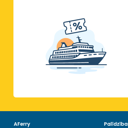
AFerry
Palīdzīb