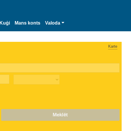
Kuģi
Mans konts
Valoda
Karte
Meklēt