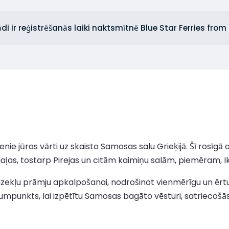
di ir reģistrēšanās laiki naktsmītnē Blue Star Ferries from
nie jūras vārti uz skaisto Samosas salu Grieķijā. Šī rosīgā 
aļas, tostarp Pirejas un citām kaimiņu salām, piemēram, I
dzekļu prāmju apkalpošanai, nodrošinot vienmērīgu un ērt
ākumpunkts, lai izpētītu Samosas bagāto vēsturi, satriecoš