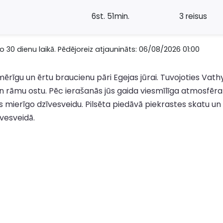
6st. 51min.
3 reisus
 30 dienu laikā. Pēdējoreiz atjaunināts: 06/08/2026 01:00
rīgu un ērtu braucienu pāri Egejas jūrai. Tuvojoties Vathy
n rāmu ostu. Pēc ierašanās jūs gaida viesmīlīga atmosfēra ar
as mierīgo dzīvesveidu. Pilsēta piedāvā piekrastes skatu u
īvesveidā.