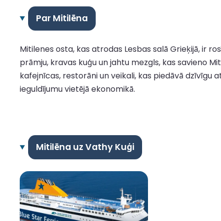
Par Mitilēna
Mitilenes osta, kas atrodas Lesbas salā Grieķijā, ir ro
prāmju, kravas kuģu un jahtu mezgls, kas savieno Mitil
kafejnīcas, restorāni un veikali, kas piedāvā dzīvīgu 
ieguldījumu vietējā ekonomikā.
Mitilēna uz Vathy Kuģi