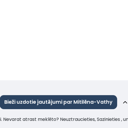
Bieži uzdotie jautājumi par Mitilēna-Vathy
umi. Nevarat atrast meklēto? Neuztraucieties, Sazinieties , 