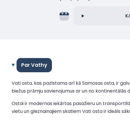
Kā
Par Vathy
Vati osta, kas pazīstama arī kā Samosas osta, ir galve
biežus prāmju savienojumus ar un no kontinentālās d
Ostai ir modernas iekārtas pasažieru un transportlī
vietu un gleznainajiem skatiem Vati osta ir ideāls s