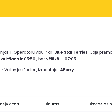
jas 1 .
Operatoru vidū ir arī
Blue Star Ferries
.
Šajā prāmj
 atiešana ir 05:50
, bet
vēlākā — 07:05
.
uz Vathy jau šodien, izmantojot
AFerry
.
idējā cena
Ilgums
Iknedēļas r