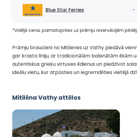
Blue Star Ferries
-
*Vidējā cena, pamatojoties uz prāmju rezervācijām pēdējo
Prāmju braucieni no Mitilenes uz Vathy piedāvā vienmē
gar krasta līniju, ar tradicionālām balsinātām ēkām u
autentiskus grieķu virtuves ēdienus un piedzīvot sal
ideālu vietu, kur atpūsties un iegremdēties vietējā dz
Mitilēna Vathy attēlos