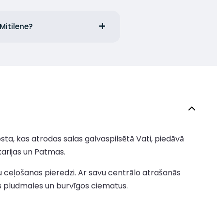
 Mitilene?
osta, kas atrodas salas galvaspilsētā Vati, piedāvā
karijas un Patmas.
u ceļošanas pieredzi. Ar savu centrālo atrašanās
ās pludmales un burvīgos ciematus.