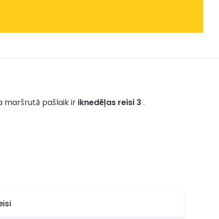
a maršrutā pašlaik ir
iknedēļas reisi 3
.
eisi