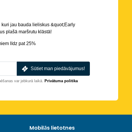
 kuri jau bauda lieliskus &quot;Early
s plašā maršrutu klāstā!
miem līdz pat 25%
Sūtiet man piedāvājumus!
nēšanas var jebkurā laikā.
Privātuma politika
Mobilās lietotnes