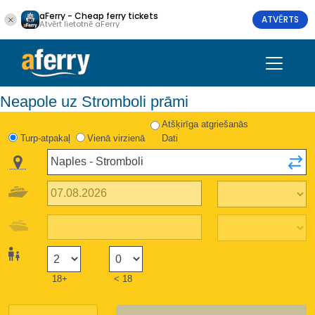
aFerry - Cheap ferry tickets
ATVĒRTS
Atvērt lietotnē aFerry
Neapole uz Stromboli prāmi
Atšķirīga atgriešanās
Turp-atpakaļ
Vienā virzienā
Dati
18+
< 18