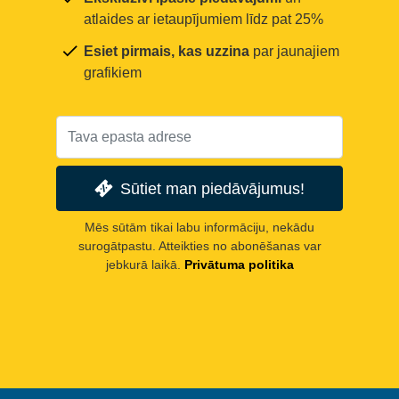
atlaides ar ietaupījumiem līdz pat 25%
Esiet pirmais, kas uzzina
par jaunajiem
grafikiem
Sūtiet man piedāvājumus!
Mēs sūtām tikai labu informāciju, nekādu
surogātpastu. Atteikties no abonēšanas var
jebkurā laikā.
Privātuma politika