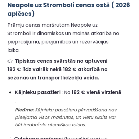
Neapole uz Stromboli cenas ostā ( 2026
aplēses)
Prāmju cenas maršrutam Neapole uz
Stromboli ir dinamiskas un mainās atkarībā no
pieprasījuma, pieejamības un rezervācijas
laika.
👉
Tipiskas cenas svārstās no aptuveni
182 € līdz vairāk nekā 182 € atkarībā no
sezonas un transportlīdzekļa veida.
Kājnieku pasažieri
: No
182 € vienā virzienā
.
Piezīme:
Kājnieku pasažieru pārvadāšana nav
pieejama visos maršrutos, un vietu skaits var
būt ierobežots atsevišķos reisos.
💡
Ceļojuma padoms:
Rezervējot agri un