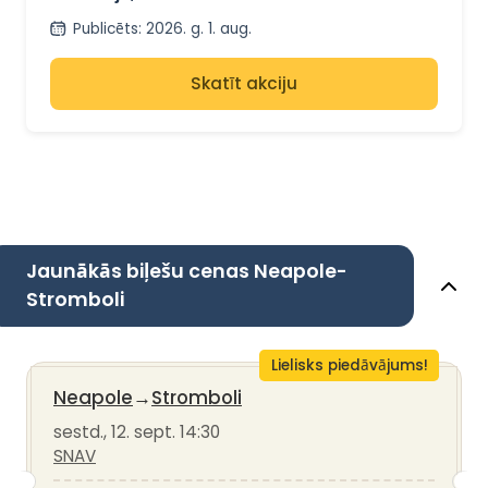
SNAV
Publicēts
:
2026. g. 1. aug.
Skatīt akciju
Jaunākās biļešu cenas Neapole-
Stromboli
Lielisks piedāvājums!
Neapole
→
Stromboli
sestd., 12. sept. 14:30
SNAV