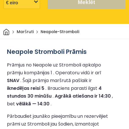
Meklēt
Sākums
Maršruti
Neapole-Stromboli
Neapole Stromboli Prāmis
Prāmjus no Neapole uz Stromboli apkalpo
prāmju kompānijas 1 .
Operatoru vidū ir arī
SNAV
.
Šajā prāmja maršrutā pašlaik ir
iknedēļas reisi 5
.
Brauciens parasti ilgst
4
stundas 30 minūšu
.
Agrākā atiešana ir 14:30
,
bet
vēlākā — 14:30
.
Pārbaudiet jaunāko pieejamību un rezervējiet
prāmi uz Stromboli jau šodien, izmantojot