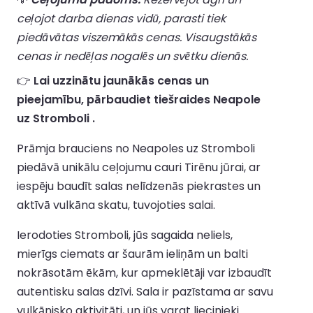
ceļojot darba dienas vidū, parasti tiek
piedāvātas viszemākās cenas. Visaugstākās
cenas ir nedēļas nogalēs un svētku dienās.
👉
Lai uzzinātu jaunākās cenas un
pieejamību, pārbaudiet tiešraides Neapole
uz Stromboli .
Prāmja brauciens no Neapoles uz Stromboli
piedāvā unikālu ceļojumu cauri Tirēnu jūrai, ar
iespēju baudīt salas nelīdzenās piekrastes un
aktīvā vulkāna skatu, tuvojoties salai.
Ierodoties Stromboli, jūs sagaida neliels,
mierīgs ciemats ar šaurām ieliņām un balti
nokrāsotām ēkām, kur apmeklētāji var izbaudīt
autentisku salas dzīvi. Sala ir pazīstama ar savu
vulkānisko aktivitāti, un jūs varat liecinieki