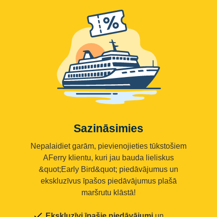
Sazināsimies
Nepalaidiet garām, pievienojieties tūkstošiem
AFerry klientu, kuri jau bauda lieliskus
&quot;Early Bird&quot; piedāvājumus un
ekskluzīvus īpašos piedāvājumus plašā
maršrutu klāstā!
Ekskluzīvi īpašie piedāvājumi
un