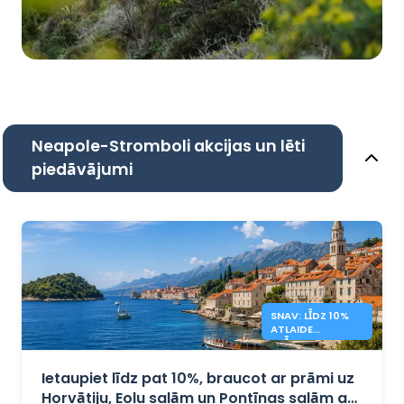
Neapole-Stromboli akcijas un lēti
piedāvājumi
SNAV: LĪDZ 10%
ATLAIDE
PRĀMJIEM UZ
HORVĀTIJU UN
ITĀLIJU
Ietaupiet līdz pat 10%, braucot ar prāmi uz
Horvātiju, Eolu salām un Pontīnas salām ar