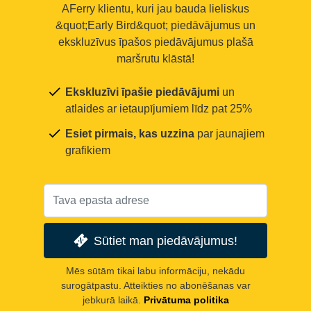
AFerry klientu, kuri jau bauda lieliskus
&quot;Early Bird&quot; piedāvājumus un
ekskluzīvus īpašos piedāvājumus plašā
maršrutu klāstā!
Ekskluzīvi īpašie piedāvājumi
un
atlaides ar ietaupījumiem līdz pat 25%
Esiet pirmais, kas uzzina
par jaunajiem
grafikiem
Sūtiet man piedāvājumus!
Mēs sūtām tikai labu informāciju, nekādu
surogātpastu. Atteikties no abonēšanas var
jebkurā laikā.
Privātuma politika