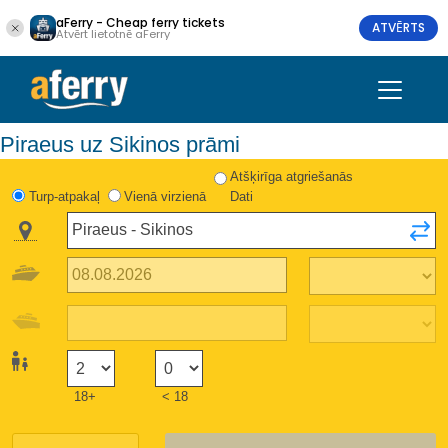
aFerry - Cheap ferry tickets
ATVĒRTS
Atvērt lietotnē aFerry
Piraeus uz Sikinos prāmi
Atšķirīga atgriešanās
Turp-atpakaļ
Vienā virzienā
Dati
18+
< 18