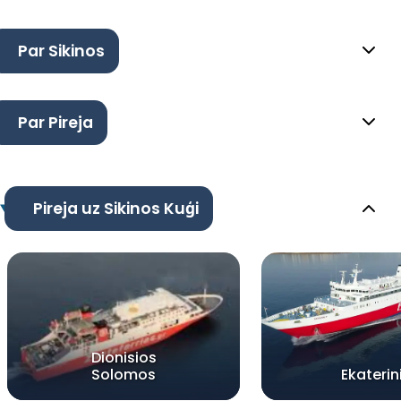
Par Sikinos
Par Pireja
Pireja uz Sikinos Kuģi
Dionisios
Solomos
Ekaterin