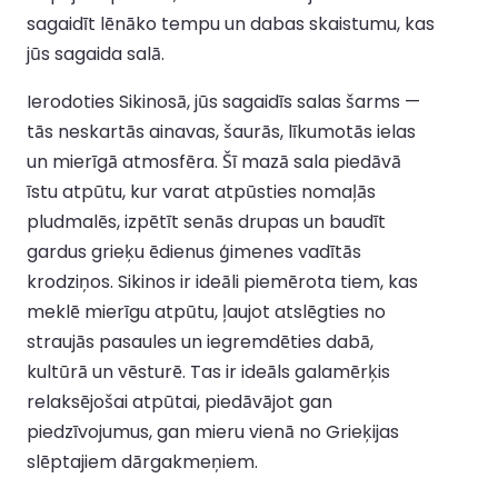
sagaidīt lēnāko tempu un dabas skaistumu, kas
jūs sagaida salā.
Ierodoties Sikinosā, jūs sagaidīs salas šarms —
tās neskartās ainavas, šaurās, līkumotās ielas
un mierīgā atmosfēra. Šī mazā sala piedāvā
īstu atpūtu, kur varat atpūsties nomaļās
pludmalēs, izpētīt senās drupas un baudīt
gardus grieķu ēdienus ģimenes vadītās
krodziņos. Sikinos ir ideāli piemērota tiem, kas
meklē mierīgu atpūtu, ļaujot atslēgties no
straujās pasaules un iegremdēties dabā,
kultūrā un vēsturē. Tas ir ideāls galamērķis
relaksējošai atpūtai, piedāvājot gan
piedzīvojumus, gan mieru vienā no Grieķijas
slēptajiem dārgakmeņiem.