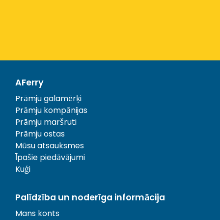
AFerry
Prāmju galamērķi
Prāmju kompānijas
Prāmju maršruti
Prāmju ostas
Mūsu atsauksmes
Īpašie piedāvājumi
Kuģi
Palīdzība un noderīga informācija
Mans konts