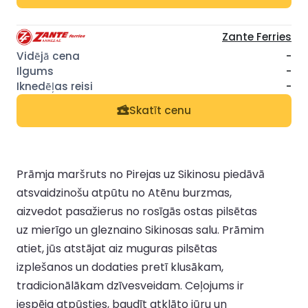
Zante Ferries
-
-
-
Skatīt cenu
Prāmja maršruts no Pirejas uz Sikinosu piedāvā
atsvaidzinošu atpūtu no Atēnu burzmas,
aizvedot pasažierus no rosīgās ostas pilsētas
uz mierīgo un gleznaino Sikinosas salu. Prāmim
atiet, jūs atstājat aiz muguras pilsētas
izplešanos un dodaties pretī klusākam,
tradicionālākam dzīvesveidam. Ceļojums ir
iespēja atpūsties, baudīt atklāto jūru un