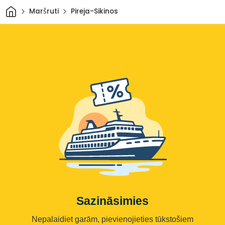
Sākums
Maršruti
Pireja-Sikinos
Sazināsimies
Nepalaidiet garām, pievienojieties tūkstošiem