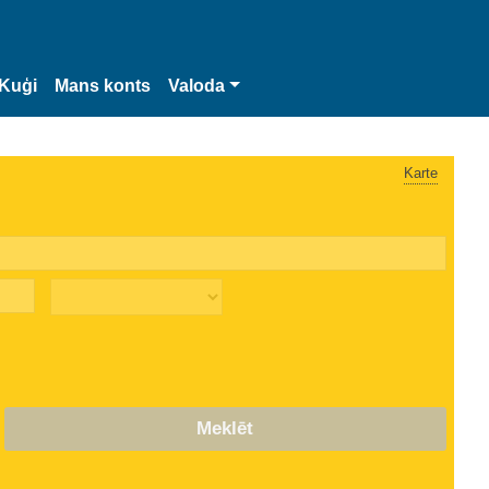
Kuģi
Mans konts
Valoda
Karte
Meklēt