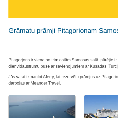
Grāmatu prāmji Pitagorionam Samo
Pitagorjons ir viena no trim ostām Samosas salā, pārējie i
dienvidaustrumu pusē ar savienojumiem ar Kusadasi Turci
Jūs varat izmantot Aferry, lai rezervētu prāmjus uz Pita
darbojas ar Meander Travel.