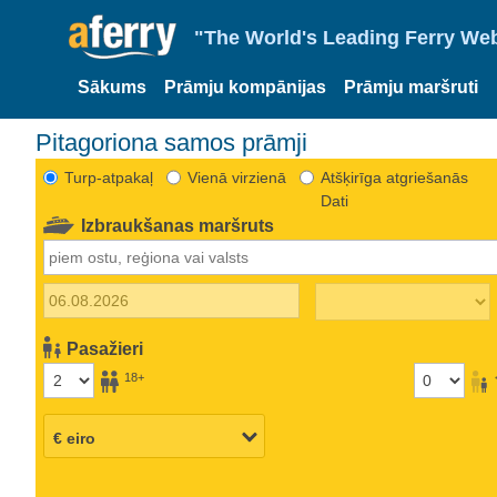
"The World's Leading Ferry Web
Sākums
Prāmju kompānijas
Prāmju maršruti
Pitagoriona samos prāmji
Turp-atpakaļ
Vienā virzienā
Atšķirīga atgriešanās
Dati
Izbraukšanas maršruts
Pasažieri
18+