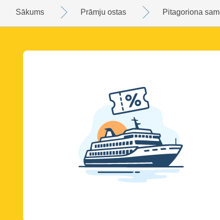
Sākums
Prāmju ostas
Pitagoriona sa