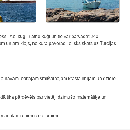
ress
. Abi kuģi ir ātrie kuģi un tie var pārvadāt 240
m un āra klājs, no kura paveras lielisks skats uz Turcijas
inavām, baltajām smilšainajām krasta līnijām un dzidro
gadā tika pārdēvēts par vietēji dzimušo matemātiķa un
ry ar līkumainiem ceļojumiem.