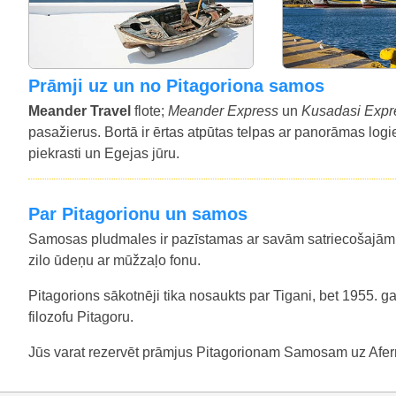
prāmji uz un no Pitagoriona samos
Meander Travel
flote;
Meander Express
un
Kusadasi Exp
pasažierus. Bortā ir ērtas atpūtas telpas ar panorāmas logie
piekrasti un Egejas jūru.
Par Pitagorionu un samos
Samosas pludmales ir pazīstamas ar savām satriecošajām a
zilo ūdeņu ar mūžzaļo fonu.
Pitagorions sākotnēji tika nosaukts par Tigani, bet 1955. 
filozofu Pitagoru.
Jūs varat rezervēt prāmjus Pitagorionam Samosam uz Afer