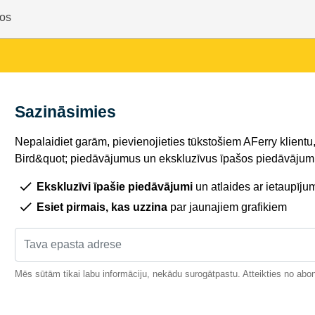
mos
Sazināsimies
Nepalaidiet garām, pievienojieties tūkstošiem AFerry klientu,
Bird&quot; piedāvājumus un ekskluzīvus īpašos piedāvājumu
Ekskluzīvi īpašie piedāvājumi
un atlaides ar ietaupīju
Esiet pirmais, kas uzzina
par jaunajiem grafikiem
Mēs sūtām tikai labu informāciju, nekādu surogātpastu. Atteikties no abo