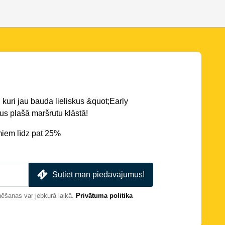
 kuri jau bauda lieliskus &quot;Early
s plašā maršrutu klāstā!
miem līdz pat 25%
Sūtiet man piedāvājumus!
nēšanas var jebkurā laikā.
Privātuma politika