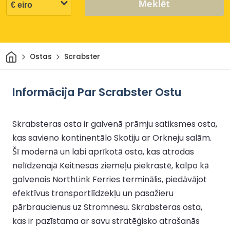
Meklēt
Sākums
Ostas
Scrabster
Informācija Par Scrabster Ostu
Skrabsteras osta ir galvenā prāmju satiksmes osta,
kas savieno kontinentālo Skotiju ar Orkneju salām.
Šī modernā un labi aprīkotā osta, kas atrodas
nelīdzenajā Keitnesas ziemeļu piekrastē, kalpo kā
galvenais NorthLink Ferries terminālis, piedāvājot
efektīvus transportlīdzekļu un pasažieru
pārbraucienus uz Stromnesu. Skrabsteras osta,
kas ir pazīstama ar savu stratēģisko atrašanās