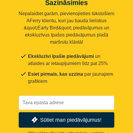
Sazināsimies
Nepalaidiet garām, pievienojieties tūkstošiem
AFerry klientu, kuri jau bauda lieliskus
&quot;Early Bird&quot; piedāvājumus un
ekskluzīvus īpašos piedāvājumus plašā
maršrutu klāstā!
Ekskluzīvi īpašie piedāvājumi
un
atlaides ar ietaupījumiem līdz pat 25%
Esiet pirmais, kas uzzina
par jaunajiem
grafikiem
Sūtiet man piedāvājumus!
Mēs sūtām tikai labu informāciju, nekādu