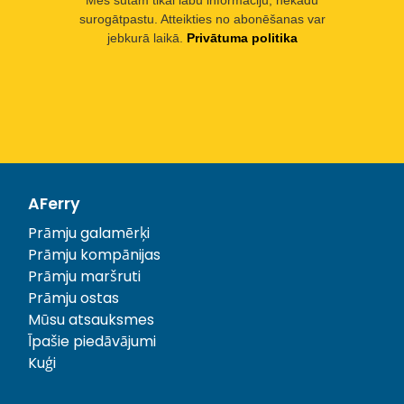
surogātpastu. Atteikties no abonēšanas var
jebkurā laikā.
Privātuma politika
AFerry
Prāmju galamērķi
Prāmju kompānijas
Prāmju maršruti
Prāmju ostas
Mūsu atsauksmes
Īpašie piedāvājumi
Kuģi