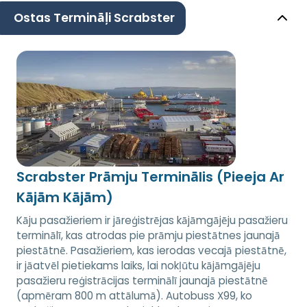
Ostas Termināļi Scrabster
Scrabster Prāmju Terminālis (Pieeja Ar
Kājām Kājām)
Kāju pasažieriem ir jāreģistrējas kājāmgājēju pasažieru
terminālī, kas atrodas pie prāmju piestātnes jaunajā
piestātnē. Pasažieriem, kas ierodas vecajā piestātnē,
ir jāatvēl pietiekams laiks, lai nokļūtu kājāmgājēju
pasažieru reģistrācijas terminālī jaunajā piestātnē
(apmēram 800 m attālumā). Autobuss X99, ko