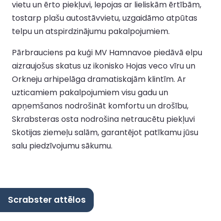
vietu un ērto piekļuvi, lepojas ar lieliskām ērtībām,
tostarp plašu autostāvvietu, uzgaidāmo atpūtas
telpu un atspirdzinājumu pakalpojumiem.
Pārbrauciens pa kuģi MV Hamnavoe piedāvā elpu
aizraujošus skatus uz ikonisko Hojas veco vīru un
Orkneju arhipelāga dramatiskajām klintīm. Ar
uzticamiem pakalpojumiem visu gadu un
apņemšanos nodrošināt komfortu un drošību,
Skrabsteras osta nodrošina netraucētu piekļuvi
Skotijas ziemeļu salām, garantējot patīkamu jūsu
salu piedzīvojumu sākumu.
Scrabster attēlos