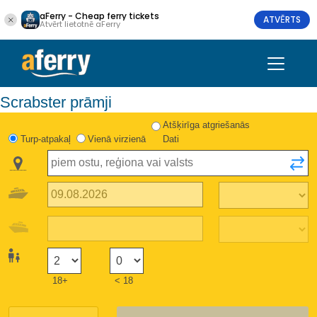
aFerry - Cheap ferry tickets
ATVĒRTS
Atvērt lietotnē aFerry
Scrabster prāmji
Atšķirīga atgriešanās
Turp-atpakaļ
Vienā virzienā
Dati
18+
< 18