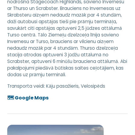
nodrošina Stagecoach Highlands, savieno Invernesu
ar Thurso un Scrabster. Brauciens no Invernesas uz
Skrabsteru aizņem nedaudz mazāk par 4 stundām,
daži autobusi apstājas tieši pie prāmju termināļa,
savukārt citi apstājas aptuveni 2,5 jūdzes attālumā
Turso centrā. Tālo Ziemeļu dzelzceļa līnija savieno
Invernesu ar Turso, brauciens ar vilcienu aizņem
nedaudz mazāk par 4 stundām. Thurso dzelzceļa
stacija atrodas aptuveni 3 jūdžu attālumā no
Scrabster, aptuveni 6 minūšu brauciena attālumā. Abi
pakalpojumi piedāvā būtiskas saites ceļotājiem, kas
dodas uz prāmju termināli.
Transporta veidi:
Kāju pasažieris, Velosipēds
🗺️ Google Maps