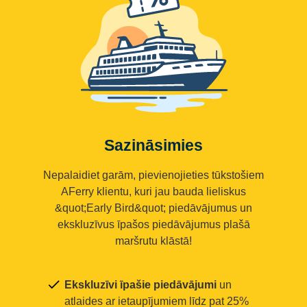
Sazināsimies
Nepalaidiet garām, pievienojieties tūkstošiem
AFerry klientu, kuri jau bauda lieliskus
&quot;Early Bird&quot; piedāvājumus un
ekskluzīvus īpašos piedāvājumus plašā
maršrutu klāstā!
Ekskluzīvi īpašie piedāvājumi
un
atlaides ar ietaupījumiem līdz pat 25%