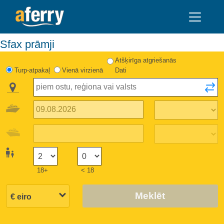
Sfax prāmji
Atšķirīga atgriešanās
Turp-atpakaļ
Vienā virzienā
Dati
18+
< 18
Meklēt