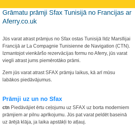
Grāmatu prāmji Sfax Tunisijā no Francijas ar
Aferry.co.uk
Jūs varat atrast prāmjus no Sfax ostas Tunisijā līdz Marsīlijai
Francijā ar La Compagnie Tunisienne de Navigation (CTN).
Izmantojot vienkāršo rezervācijas formu no Aferry, jūs varat
viegli atrast jums piemērotāko prāmi.
Zem jūs varat atrast SFAX prāmju laikus, kā arī mūsu
labākos piedāvājumus.
prāmji uz un no Sfax
ctn
Piedāvājiet ērtu ceļojumu uz SFAX uz borta moderniem
prāmjiem ar pilnu aprīkojumu. Jūs pat varat peldēt baseinā
uz ārējā klāja, ja laika apstākļi to atļauj.