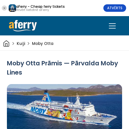
aFerry - Cheap ferry tickets
ATVĒRTS
Atvērt lietotnē aFerry
Sākums
Kuģi
Moby Otta
Moby Otta Prāmis — Pārvalda Moby
Lines