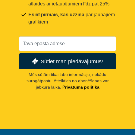
atlaides ar ietaupījumiem līdz pat 25%
Esiet pirmais, kas uzzina
par jaunajiem
grafikiem
Sūtiet man piedāvājumus!
Mēs sūtām tikai labu informāciju, nekādu
surogātpastu. Atteikties no abonēšanas var
jebkurā laikā.
Privātuma politika