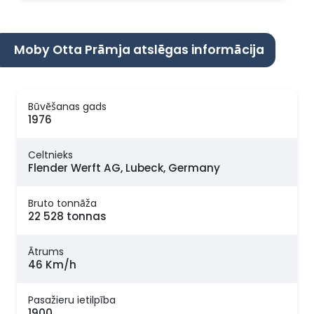
Moby Otta Prāmja atslēgas informācija
Būvēšanas gads
1976
Celtnieks
Flender Werft AG, Lubeck, Germany
Bruto tonnāža
22 528 tonnas
Ātrums
46 Km/h
Pasažieru ietilpība
1900