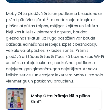
Moby Otta piedāvā ērtu un patīkamu braucienu ar
prāmi pāri Vidusjūrai. Šim modernajam kuģim ir
plašas atpūtas telpas, mājīgas kajītes un lieli āra
klāji, kas ir lieliski piemēroti atpūtai, baudot
gleznainos skatus. Uz kuģa pasažieri var baudīt
dažādas ēdināšanas iespējas, izpētīt beznodokļu
veikalu vai atpūsties izklaides zonās. Prāmis
piedāvā arī tādas ērtas ērtības kā bezmaksas Wi-Fi
un bērnu rotaļu laukumu, nodrošinot patīkamu
ceļojumu gan ģimenēm, gan ceļotājiem. Ar savu
lielisko servisu un ērtajām iekārtām Moby Otta sola
vienmērīgu un patīkamu braucienu.
Moby Otta Prāmja klāja plāns
Skatīt