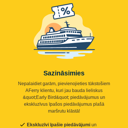
Sazināsimies
Nepalaidiet garām, pievienojieties tūkstošiem
AFerry klientu, kuri jau bauda lieliskus
&quot;Early Bird&quot; piedāvājumus un
ekskluzīvus īpašos piedāvājumus plašā
maršrutu klāstā!
Ekskluzīvi īpašie piedāvājumi
un