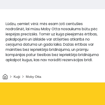
Lūdzu, ņemiet vērā: mēs esam ļoti centušies
nodrošināt, lai mūsu Moby Otta nosaukums būtu pēc
iespējas precīzāks. Tomēr uz kuģa pieejamās ērtības,
pakalpojumi un izklaide var atšķirties atkarībā no
ceļojuma datuma un gada laika. Dažas ērtības var
mainīties bez iepriekšēja brīdinājuma, un prāmju
kompānijas patur tiesības bez iepriekšēja brīdinājuma
apkalpot kuģus, kas nav norādīti rezervācijas brīdī.
Sākums
Kuģi
Moby Otta