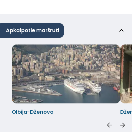
Apkalpotie maršruti
Olbija-Dženova
Dže