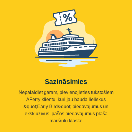
Sazināsimies
Nepalaidiet garām, pievienojieties tūkstošiem
AFerry klientu, kuri jau bauda lieliskus
&quot;Early Bird&quot; piedāvājumus un
ekskluzīvus īpašos piedāvājumus plašā
maršrutu klāstā!