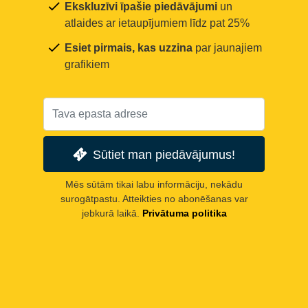
Ekskluzīvi īpašie piedāvājumi
un
atlaides ar ietaupījumiem līdz pat 25%
Esiet pirmais, kas uzzina
par jaunajiem
grafikiem
Sūtiet man piedāvājumus!
Mēs sūtām tikai labu informāciju, nekādu
surogātpastu. Atteikties no abonēšanas var
jebkurā laikā.
Privātuma politika