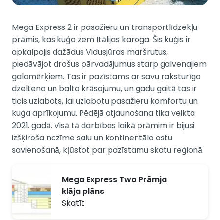
Mega Express 2 ir pasažieru un transportlīdzekļu
prāmis, kas kuģo zem Itālijas karoga. Šis kuģis ir
apkalpojis dažādus Vidusjūras maršrutus,
piedāvājot drošus pārvadājumus starp galvenajiem
galamērķiem. Tas ir pazīstams ar savu raksturīgo
dzelteno un balto krāsojumu, un gadu gaitā tas ir
ticis uzlabots, lai uzlabotu pasažieru komfortu un
kuģa aprīkojumu. Pēdējā atjaunošana tika veikta
2021. gadā. Visā tā darbības laikā prāmim ir bijusi
izšķiroša nozīme salu un kontinentālo ostu
savienošanā, kļūstot par pazīstamu skatu reģionā.
Mega Express Two Prāmja
klāja plāns
Skatīt