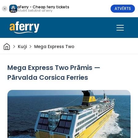
aFerry - Cheap ferry tickets
ATVĒRTS
Atvērt lietotnē aFerry
Sākums
Kuģi
Mega Express Two
Mega Express Two Prāmis —
Pārvalda Corsica Ferries