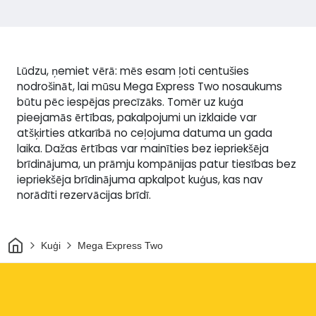
Lūdzu, ņemiet vērā: mēs esam ļoti centušies
nodrošināt, lai mūsu Mega Express Two nosaukums
būtu pēc iespējas precīzāks. Tomēr uz kuģa
pieejamās ērtības, pakalpojumi un izklaide var
atšķirties atkarībā no ceļojuma datuma un gada
laika. Dažas ērtības var mainīties bez iepriekšēja
brīdinājuma, un prāmju kompānijas patur tiesības bez
iepriekšēja brīdinājuma apkalpot kuģus, kas nav
norādīti rezervācijas brīdī.
Sākums
Kuģi
Mega Express Two