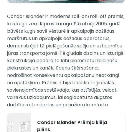
Condor Islander ir moderns roll-on/roll-off prāmis,
kas kuģo zem Kipras karoga. Sākotnēji 2005. gadā
būvēts kuģis savā vēsturē ir apkalpojis dažādus
maršrutus un apkalpojis dažādus operatorus,
demonstrējot tā pielāgošanās spēju un uzticamību
jūras transporta jomā. Tā gludais dizains un izturīgā
konstrukcija padara to labi piemērotu izaicinošu
piekrastes un kanālu ūdeņu šķērsošanai,
nodrošinot konsekventu apkalpošanu neatkarīgi
no apstākļiem. Prāmis ir bijis būtiska reģionālās
savienojamības sastāvdaļa, kas attīstījās, veicot
vairākus uzlabojumus, lai saglabātu tā augstos
darbības standartus un pasažieru komfortu.
Condor Islander Prāmja klāja
plāns