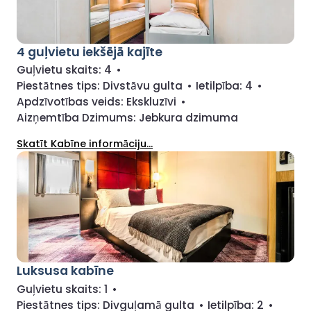
4 guļvietu iekšējā kajīte
Guļvietu skaits:
4
•
Piestātnes tips:
Divstāvu gulta
•
Ietilpība:
4
•
Apdzīvotības veids:
Ekskluzīvi
•
Aizņemtība Dzimums:
Jebkura dzimuma
Skatīt Kabīne informāciju...
Luksusa kabīne
Guļvietu skaits:
1
•
Piestātnes tips:
Divguļamā gulta
•
Ietilpība:
2
•