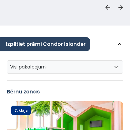
Izpētiet prāmi Condor Islander
Visi pakalpojumi
Bērnu zonas
7. klājs