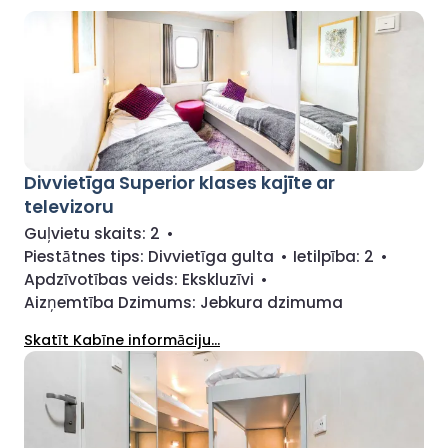
Divvietīga Superior klases kajīte ar
televizoru
Guļvietu skaits:
2
•
Piestātnes tips:
Divvietīga gulta
•
Ietilpība:
2
•
Apdzīvotības veids:
Ekskluzīvi
•
Aizņemtība Dzimums:
Jebkura dzimuma
Skatīt Kabīne informāciju...