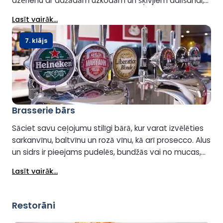
dzērienu ar dažādām uzkodām un šķīvjiem dalīšanai,
radot relaksējošu un patīkamu vietu, kur atpūsties un
Lasīt vairāk...
izbaudīt ceļojumu.
7. klājs
Brasserie bārs
Sāciet savu ceļojumu stilīgi bārā, kur varat izvēlēties
sarkanvīnu, baltvīnu un rozā vīnu, kā arī prosecco. Alus
un sidrs ir pieejams pudelēs, bundžās vai no mucas,
un jūs atradīsiet arī dažādus stipros alkoholiskos
Lasīt vairāk...
dzērienus un atspirdzinošus bezalkoholiskos
dzērienus. Izbaudiet relaksējošu dzērienu, uzsākot
savu ceļojumu.
Restorāni