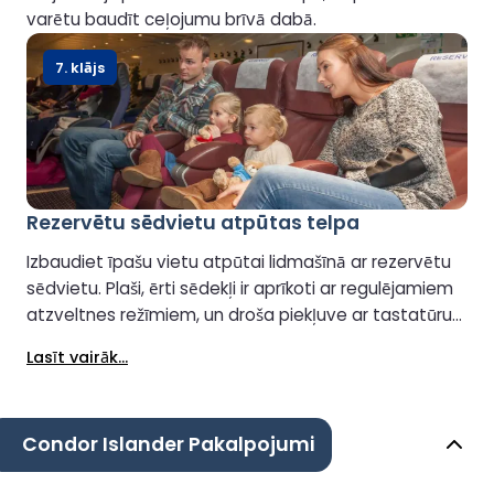
varētu baudīt ceļojumu brīvā dabā.
7. klājs
Rezervētu sēdvietu atpūtas telpa
Izbaudiet īpašu vietu atpūtai lidmašīnā ar rezervētu
sēdvietu. Plaši, ērti sēdekļi ir aprīkoti ar regulējamiem
atzveltnes režīmiem, un droša piekļuve ar tastatūru
nodrošina privātu un bezrūpīgu pieredzi visa
Lasīt vairāk...
brauciena laikā.
Condor Islander Pakalpojumi