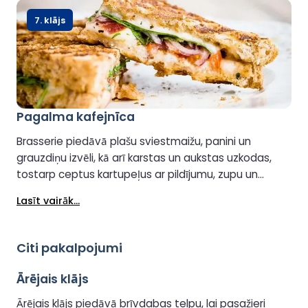
7. klājs
Pagalma kafejnīca
Brasserie piedāvā plašu sviestmaižu, panini un
grauzdiņu izvēli, kā arī karstas un aukstas uzkodas,
tostarp ceptus kartupeļus ar pildījumu, zupu un
hotdogus. Ir pieejami arī dažādi karstie un aukstie
Lasīt vairāk...
dzērieni, padarot to par ērtu un mājīgu vietu, kur
baudīt maltīti vai ātru uzkodu brauciena laikā.
Citi pakalpojumi
Ārējais klājs
Ārējais klājs piedāvā brīvdabas telpu, lai pasažieri