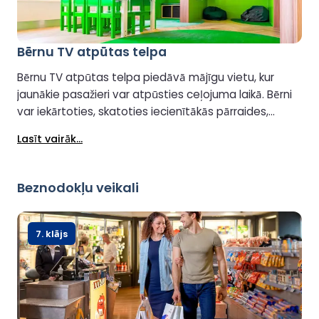
Bērnu TV atpūtas telpa
Bērnu TV atpūtas telpa piedāvā mājīgu vietu, kur
jaunākie pasažieri var atpūsties ceļojuma laikā. Bērni
var iekārtoties, skatoties iecienītākās pārraides,
relaksēties komfortablā vidē un baudīt mierīgu
Lasīt vairāk...
pārtraukumu no ceļojuma satraukuma. Tā ir ideāla
vieta ģimenēm, kas meklē nelielu klusu izklaidi
ceļojuma laikā.
Beznodokļu veikali
7. klājs