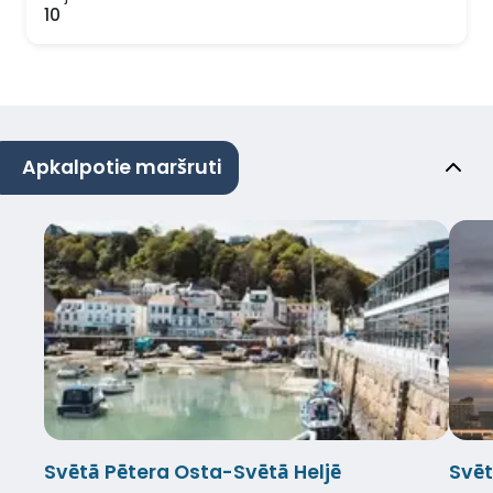
10
Apkalpotie maršruti
Svētā Pētera Osta-Svētā Heljē
Svēt