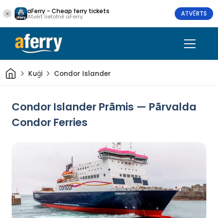
aFerry - Cheap ferry tickets
ATVĒRTS
Atvērt lietotnē aFerry
Sākums
Kuģi
Condor Islander
Condor Islander Prāmis — Pārvalda
Condor Ferries