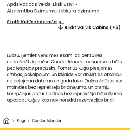
Apdzīvotības veids:
Ekskluzīvi
•
Aizņemtība Dzimums:
Jebkura dzimuma
Skatīt Kabīne informāciju...
Rādīt vairāk Cabins (+6)
Lūdzu, ņemiet vērā: mēs esam ļoti centušies
nodrošināt, lai mūsu Condor Islander nosaukums būtu
pēc iespējas precīzāks. Tomēr uz kuģa pieejamās
ērtības, pakalpojumi un izklaide var atšķirties atkarībā
no ceļojuma datuma un gada laika. Dažas ērtības var
mainīties bez iepriekšēja brīdinājuma, un prāmju
kompānijas patur tiesības bez iepriekšēja brīdinājuma
apkalpot kuģus, kas nav norādīti rezervācijas brīdī.
Sākums
Kuģi
Condor Islander