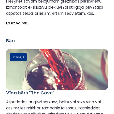
Piešķiriet savam ceļojumam greznības pieskārienu,
izmantojot ekskluzīvu piekļuvi šai stilīgajai privātajai
atpūtas telpai ar lielām, ērtām sēdvietām, kas
paredzētas maksimālai relaksācijai. Lūdzu, ņemiet
Lasīt vairāk...
vērā, ka šī zona nav pieejama ratiņkrēslos.
Bāri
7. klājs
Vīna bārs "The Cove"
Atpūtieties ar glāzi sarkanā, baltā vai rozā vīna vai
atzīmējiet mirkli ar šampanieša tostu. Pasniedziet