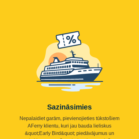
Sazināsimies
Nepalaidiet garām, pievienojieties tūkstošiem
AFerry klientu, kuri jau bauda lieliskus
&quot;Early Bird&quot; piedāvājumus un