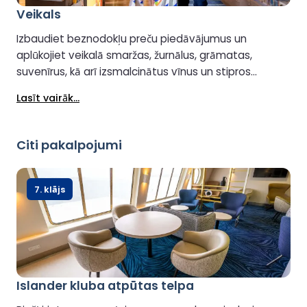
Veikals
Izbaudiet beznodokļu preču piedāvājumus un
aplūkojiet veikalā smaržas, žurnālus, grāmatas,
suvenīrus, kā arī izsmalcinātus vīnus un stipros
alkoholiskos dzērienus. Nogaršojiet smaržas vai
Lasīt vairāk...
nogaršojiet augstākās kvalitātes viskijus, džinu un
stipros alkoholiskos dzērienus, lai atrastu sev
piemērotāko. Tieši ārpusē esošajā delikatešu veikalā
Citi pakalpojumi
tiek piedāvāti svaigi reģionālie produkti, uzkodas un
dzērieni.
7. klājs
Islander kluba atpūtas telpa