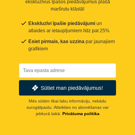
ekskluzīvus īpašos piedāvājumus plašā
maršrutu klāstā!
Ekskluzīvi īpašie piedāvājumi
un
atlaides ar ietaupījumiem līdz pat 25%
Esiet pirmais, kas uzzina
par jaunajiem
grafikiem
Sūtiet man piedāvājumus!
Mēs sūtām tikai labu informāciju, nekādu
surogātpastu. Atteikties no abonēšanas var
jebkurā laikā.
Privātuma politika