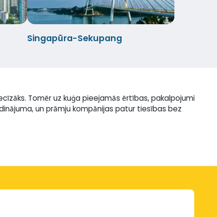
Singapūra-Sekupang
recīzāks. Tomēr uz kuģa pieejamās ērtības, pakalpojumi
rīdinājuma, un prāmju kompānijas patur tiesības bez