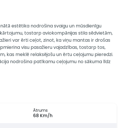
ninātā estētika nodrošina svaigu un mūsdienīgu
 izkārtojumu, tostarp aviokompānijas stila sēdvietām,
eri var ērti ceļot, zinot, ka viņu mantas ir drošas
apmierina visu pasažieru vajadzības, tostarp tos,
m, kas meklē relaksējošu un ērtu ceļojumu pieredzi.
inācija nodrošina patīkamu ceļojumu no sākuma līdz
Ātrums
68 Km/h