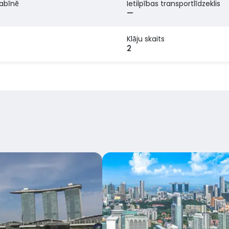
kabīnē
Ietilpības transportlīdzeklis
—
Klāju skaits
2