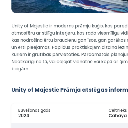
Unity of Majestic ir moderns prāmju kuģis, kas pared
atmosfēru ar stilīgu interjeru, kas rada viesmīlīgu vi
kas nodrošina ērtu braucienu gan īsos, gan garākos ce
un ērti pieejamas. Papildus praktiskajām dizaina iezī
kuriem ir grūtības pārvietoties. Pārdomātais plānoju
Neatkarīgi no tā, vai ceļojat vienatnē vai kopā ar ģ
beigām.
Unity of Majestic Prāmja atslēgas inform
Būvēšanas gads
Celtnieks
2024
Cahaya 