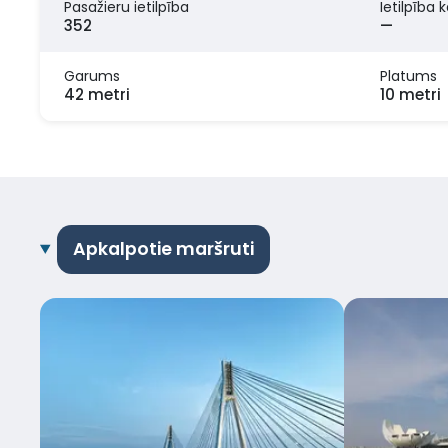
Pasažieru ietilpība
Ietilpība 
352
—
Garums
Platums
42 metri
10 metri
Apkalpotie maršruti