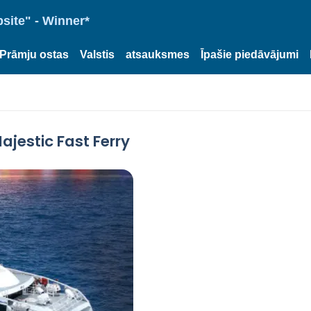
site" - Winner*
Prāmju ostas
Valstis
atsauksmes
Īpašie piedāvājumi
ajestic Fast Ferry