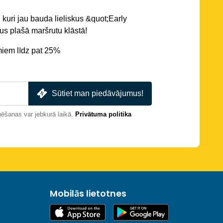
 kuri jau bauda lieliskus &quot;Early
s plašā maršrutu klāstā!
miem līdz pat 25%
Sūtiet man piedāvājumus!
nēšanas var jebkurā laikā.
Privātuma politika
Mobilās lietotnes