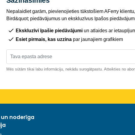
Sazināsimies
Nepalaidiet garām, pievienojieties tūkstošiem AFerry klientu,
Bird&quot; piedāvājumus un ekskluzīvus īpašos piedāvājumu
Ekskluzīvi īpašie piedāvājumi
un atlaides ar ietaupīju
Esiet pirmais, kas uzzina
par jaunajiem grafikiem
Mēs sūtām tikai labu informāciju, nekādu surogātpastu. Atteikties no abo
a un noderīga
ija
s