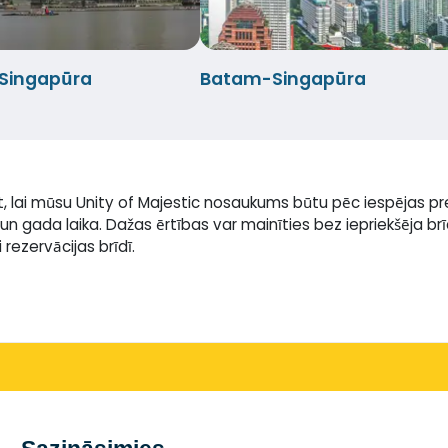
Singapūra
Batam-Singapūra
t, lai mūsu Unity of Majestic nosaukums būtu pēc iespējas p
un gada laika. Dažas ērtības var mainīties bez iepriekšēja b
rezervācijas brīdī.