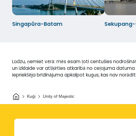
Singapūra-Batam
Sekupang-
Lūdzu, ņemiet vērā: mēs esam ļoti centušies nodrošinā
un izklaide var atšķirties atkarībā no ceļojuma datuma 
iepriekšēja brīdinājuma apkalpot kuģus, kas nav norādīti 
Sākums
Kuģi
Unity of Majestic