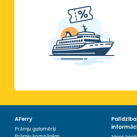
AFerry
Palīdzīb
informāc
Prāmju galamērķi
Prāmju kompānijas
Mans kont