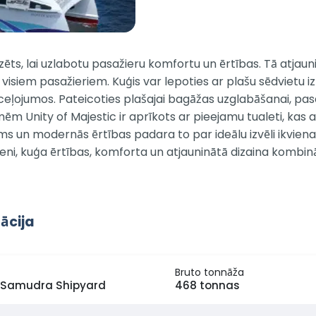
zēts, lai uzlabotu pasažieru komfortu un ērtības. Tā atjau
di visiem pasažieriem. Kuģis var lepoties ar plašu sēdvietu
ļojumos. Pateicoties plašajai bagāžas uzglabāšanai, pasaži
mēm Unity of Majestic ir aprīkots ar pieejamu tualeti, kas 
ms un modernās ērtības padara to par ideālu izvēli ikviena
imeni, kuģa ērtības, komforta un atjauninātā dizaina komb
ācija
Bruto tonnāža
Samudra Shipyard
468 tonnas