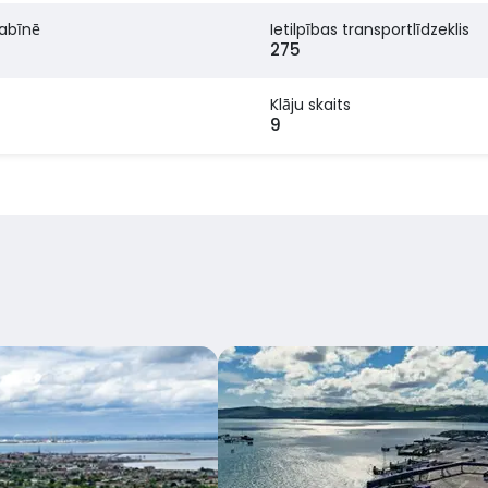
kabīnē
Ietilpības transportlīdzeklis
275
Klāju skaits
9