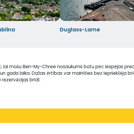
blina
Duglass-Larne
āt, lai mūsu Ben-My-Chree nosaukums būtu pēc iespējas prec
un gada laika. Dažas ērtības var mainīties bez iepriekšēja b
rezervācijas brīdī.