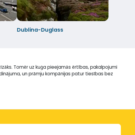
Dublina-Duglass
īzāks. Tomēr uz kuģa pieejamās ērtības, pakalpojumi
rīdinājuma, un prāmju kompānijas patur tiesības bez