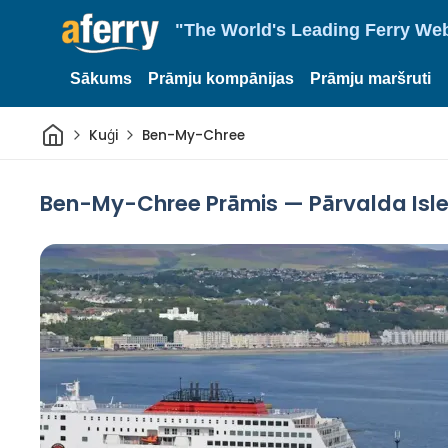
"The World's Leading Ferry Web
Sākums
Prāmju kompānijas
Prāmju maršruti
Sākums
Kuģi
Ben-My-Chree
Ben-My-Chree Prāmis — Pārvalda Isl