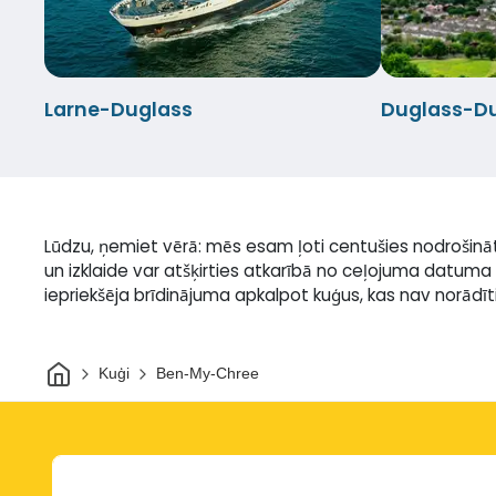
Larne-Duglass
Duglass-Du
Lūdzu, ņemiet vērā: mēs esam ļoti centušies nodrošin
un izklaide var atšķirties atkarībā no ceļojuma datuma 
iepriekšēja brīdinājuma apkalpot kuģus, kas nav norādīti 
Sākums
Kuģi
Ben-My-Chree