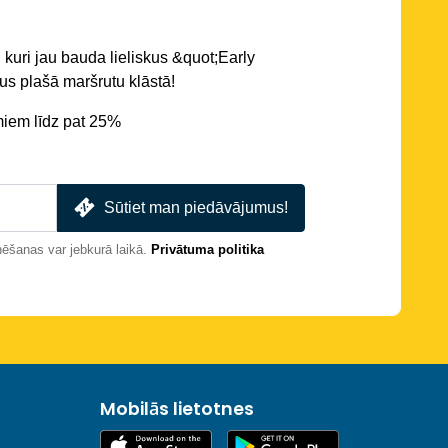
 kuri jau bauda lieliskus &quot;Early
s plašā maršrutu klāstā!
miem līdz pat 25%
Sūtiet man piedāvājumus!
nēšanas var jebkurā laikā.
Privātuma politika
Mobilās lietotnes