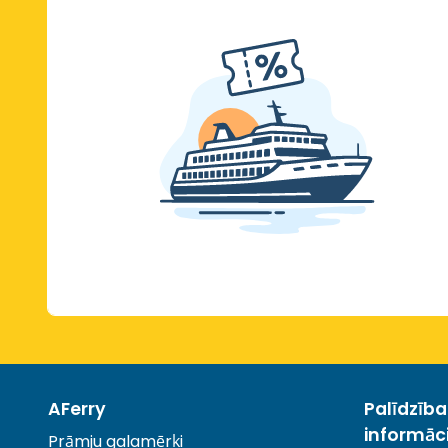
AFerry
Palīdzīb
informāc
Prāmju galamērķi