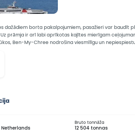
s dažādiem borta pakalpojumiem, pasažieri var baudīt pla
 Uz prāmja ir arī labi aprīkotas kajītes mierīgam ceļojum
nolūkos, Ben-My-Chree nodrošina viesmīlīgu un nepiespies
ija
Bruto tonnāža
 Netherlands
12 504 tonnas