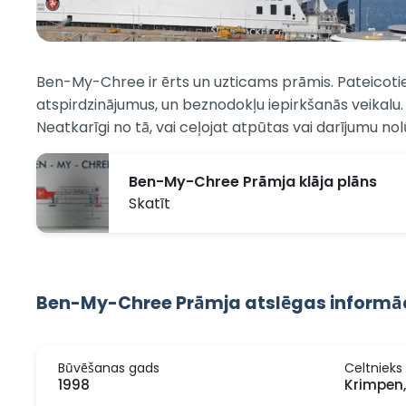
Ben-My-Chree ir ērts un uzticams prāmis. Pateicotie
atspirdzinājumus, un beznodokļu iepirkšanās veikalu.
Neatkarīgi no tā, vai ceļojat atpūtas vai darījumu 
Ben-My-Chree Prāmja klāja plāns
Skatīt
Ben-My-Chree Prāmja atslēgas informāc
Būvēšanas gads
Celtnieks
1998
Krimpen,