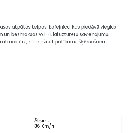
šas atpūtas telpas, kafejnīcu, kas piedāvā vieglus
am un bezmaksas Wi-Fi, lai uzturētu savienojumu.
tu atmosfēru, nodrošinot patīkamu šķērsošanu.
Ātrums
36 Km/h