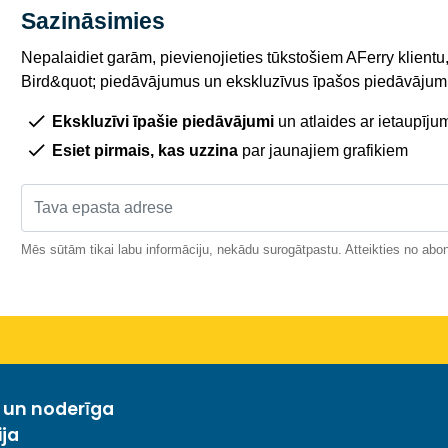
Sazināsimies
Nepalaidiet garām, pievienojieties tūkstošiem AFerry klientu,
Bird&quot; piedāvājumus un ekskluzīvus īpašos piedāvājumu
Ekskluzīvi īpašie piedāvājumi
un atlaides ar ietaupīju
Esiet pirmais, kas uzzina
par jaunajiem grafikiem
Mēs sūtām tikai labu informāciju, nekādu surogātpastu. Atteikties no abo
a un noderīga
ija