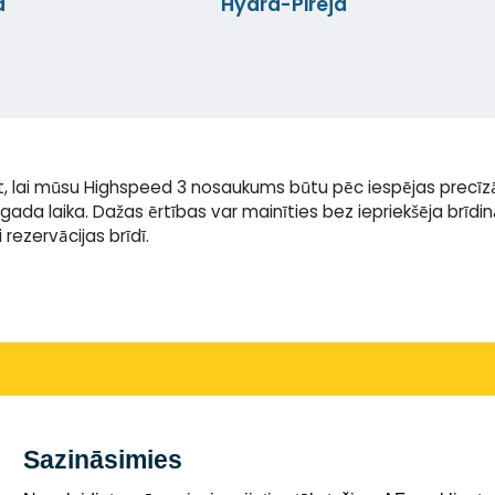
a
Hydra-Pireja
t, lai mūsu Highspeed 3 nosaukums būtu pēc iespējas precīz
gada laika. Dažas ērtības var mainīties bez iepriekšēja brīd
rezervācijas brīdī.
Sazināsimies