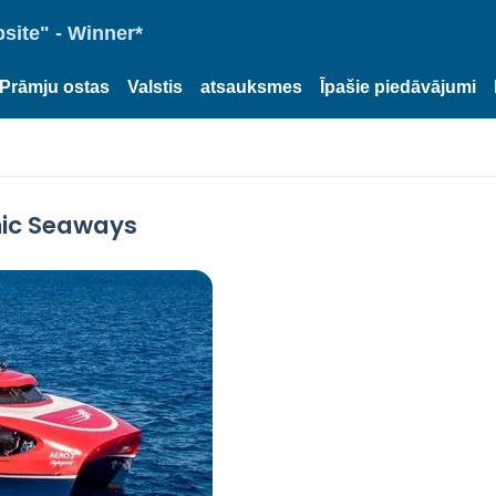
site" - Winner*
Prāmju ostas
Valstis
atsauksmes
Īpašie piedāvājumi
nic Seaways