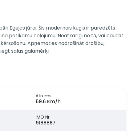
ri Egejas jūrai. Šis modernais kuģis ir paredzēts
šina patīkamu ceļojumu. Neatkarīgi no tā, vai baudāt
 šķērsošanu. Apņemoties nodrošināt drošību,
niegt salas galamērķi.
Ātrums
59.6 Km/h
IMO Nr.
9188867