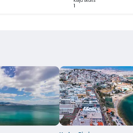
Klāju skaits
1