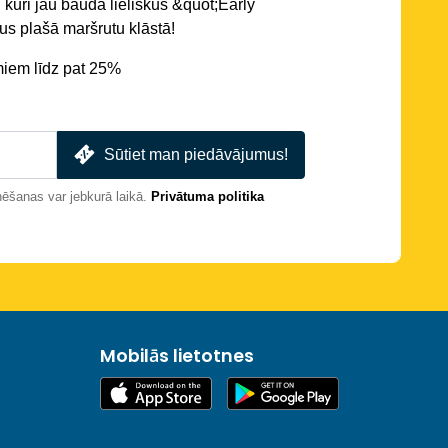
 kuri jau bauda lieliskus &quot;Early
s plašā maršrutu klāstā!
miem līdz pat 25%
Sūtiet man piedāvājumus!
nēšanas var jebkurā laikā.
Privātuma politika
Mobilās lietotnes