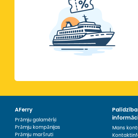
AFerry
Palīdzīb
informāc
Prāmju galamērķi
Prāmju kompānijas
Mans kont
Prāmju maršruti
Kontaktinf