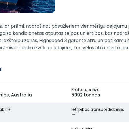
u ar prāmi, nodrošinot pasažieriem vienmērīgu ceļojumu pā
s, gaisa kondicionētas atpūtas telpas un ērtības, kas nodro
ās iekštelpu zonās, Highspeed 3 garantē ātru un patīkamu
is ir lieliska izvēle ceļotājiem, kuri vēlas ātri un ērti sas
a
Bruto tonnāža
hips, Australia
5992 tonnas
kabīnē
Ietilpības transportlīdzeklis
—