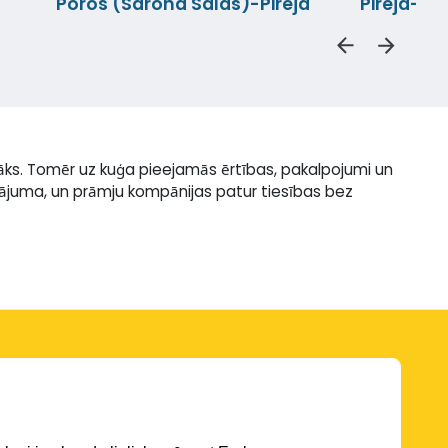
Poros (Sarona Salas)-Pireja
Pireja-Hy
āks. Tomēr uz kuģa pieejamās ērtības, pakalpojumi un
inājuma, un prāmju kompānijas patur tiesības bez