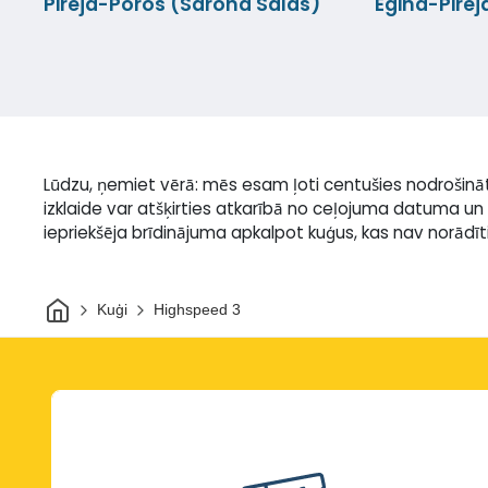
Pireja-Poros (Sarona Salas)
Egina-Pirej
Lūdzu, ņemiet vērā: mēs esam ļoti centušies nodrošinā
izklaide var atšķirties atkarībā no ceļojuma datuma un 
iepriekšēja brīdinājuma apkalpot kuģus, kas nav norādīti 
Sākums
Kuģi
Highspeed 3