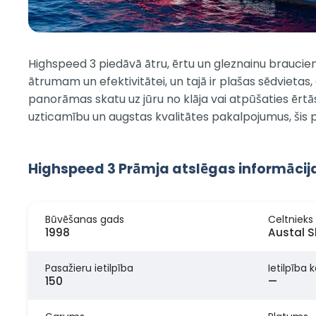
Highspeed 3 piedāvā ātru, ērtu un gleznainu braucien
ātrumam un efektivitātei, un tajā ir plašas sēdvieta
panorāmas skatu uz jūru no klāja vai atpūšaties ērt
uzticamību un augstas kvalitātes pakalpojumus, šis prām
Highspeed 3 Prāmja atslēgas informācij
Būvēšanas gads
Celtnieks
1998
Austal S
Pasažieru ietilpība
Ietilpība 
150
—