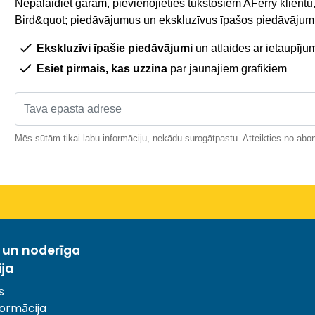
Nepalaidiet garām, pievienojieties tūkstošiem AFerry klientu,
Bird&quot; piedāvājumus un ekskluzīvus īpašos piedāvājumu
Ekskluzīvi īpašie piedāvājumi
un atlaides ar ietaupīju
Esiet pirmais, kas uzzina
par jaunajiem grafikiem
Mēs sūtām tikai labu informāciju, nekādu surogātpastu. Atteikties no abo
a un noderīga
ija
s
ormācija