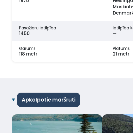
1975
Helsingo
Maskinby
Denmar
Pasažieru ietilpība
Ietilpība 
1450
—
Garums
Platums
118 metri
21 metri
Apkalpotie maršruti