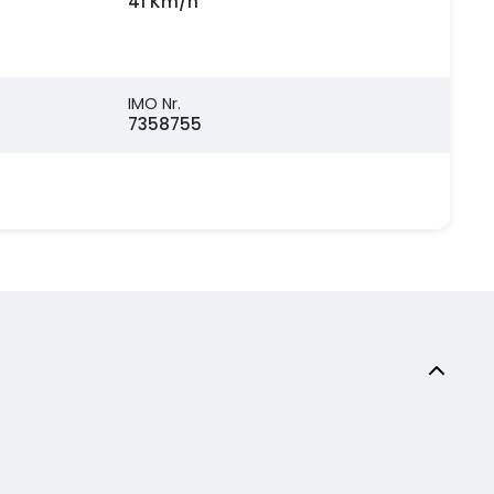
41 Km/h
IMO Nr.
7358755