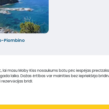
io-Piombino
t, lai mūsu Moby Kiss nosaukums būtu pēc iespējas precīzāks
gada laika. Dažas ērtības var mainīties bez iepriekšēja brīd
rezervācijas brīdī.