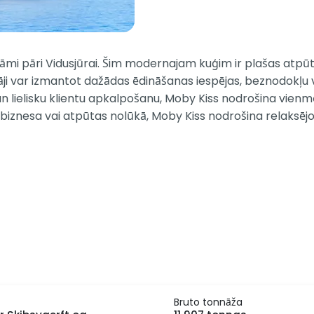
i pāri Vidusjūrai. Šim modernajam kuģim ir plašas atpūtas 
āji var izmantot dažādas ēdināšanas iespējas, beznodokļu v
n lielisku klientu apkalpošanu, Moby Kiss nodrošina vie
at biznesa vai atpūtas nolūkā, Moby Kiss nodrošina relaksējo
Bruto tonnāža