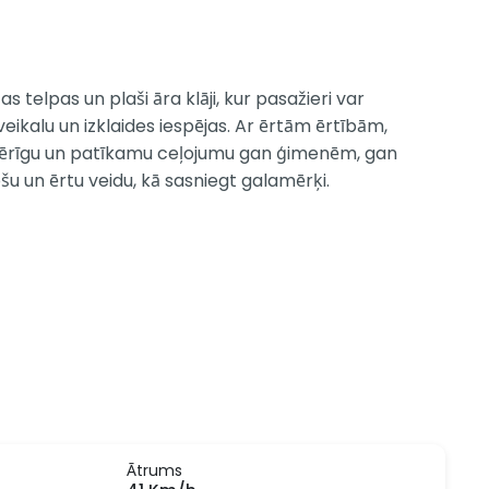
telpas un plaši āra klāji, kur pasažieri var
eikalu un izklaides iespējas. Ar ērtām ērtībām,
nmērīgu un patīkamu ceļojumu gan ģimenēm, gan
šu un ērtu veidu, kā sasniegt galamērķi.
Ātrums