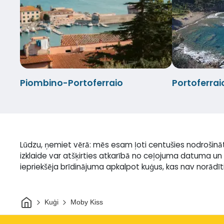
Piombino-Portoferraio
Portoferra
Lūdzu, ņemiet vērā: mēs esam ļoti centušies nodrošinā
izklaide var atšķirties atkarībā no ceļojuma datuma un 
iepriekšēja brīdinājuma apkalpot kuģus, kas nav norādīti 
Sākums
Kuģi
Moby Kiss