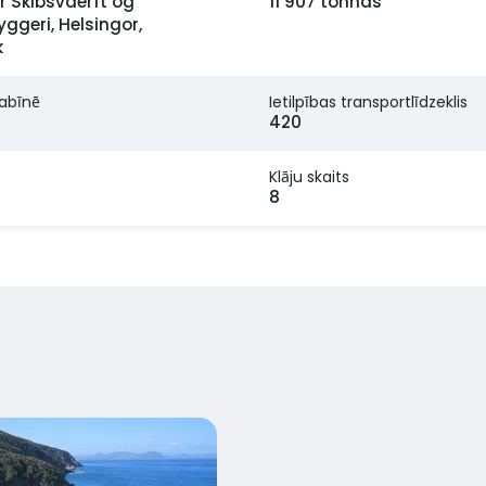
r Skibsvaerft og
11 907 tonnas
ggeri, Helsingor,
k
kabīnē
Ietilpības transportlīdzeklis
420
Klāju skaits
8