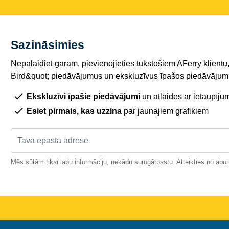
Sazināsimies
Nepalaidiet garām, pievienojieties tūkstošiem AFerry klientu,
Bird&quot; piedāvājumus un ekskluzīvus īpašos piedāvājumu
Ekskluzīvi īpašie piedāvājumi
un atlaides ar ietaupīju
Esiet pirmais, kas uzzina
par jaunajiem grafikiem
Mēs sūtām tikai labu informāciju, nekādu surogātpastu. Atteikties no abo