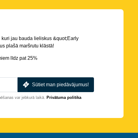
 kuri jau bauda lieliskus &quot;Early
s plašā maršrutu klāstā!
miem līdz pat 25%
Sūtiet man piedāvājumus!
nēšanas var jebkurā laikā.
Privātuma politika