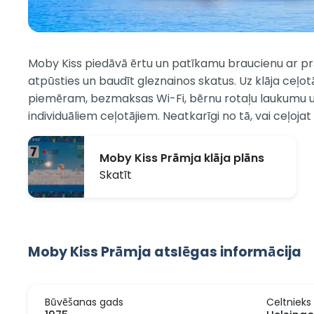
Moby Kiss piedāvā ērtu un patīkamu braucienu ar prām
atpūsties un baudīt gleznainos skatus. Uz klāja ceļot
piemēram, bezmaksas Wi-Fi, bērnu rotaļu laukumu u
individuāliem ceļotājiem. Neatkarīgi no tā, vai ceļoj
Moby Kiss Prāmja klāja plāns
Skatīt
Moby Kiss Prāmja atslēgas informācija
Būvēšanas gads
Celtnieks