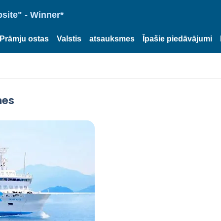
site" - Winner*
Prāmju ostas
Valstis
atsauksmes
Īpašie piedāvājumi
nes