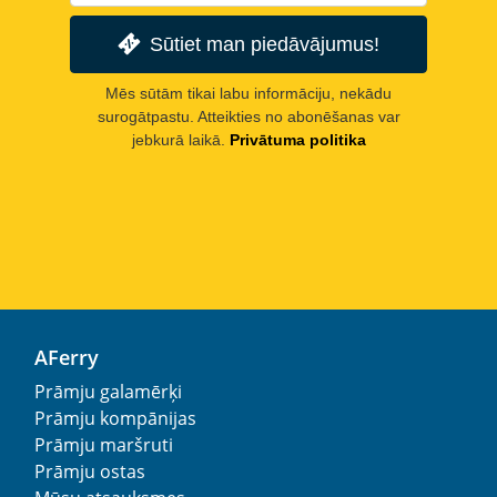
Sūtiet man piedāvājumus!
Mēs sūtām tikai labu informāciju, nekādu
surogātpastu. Atteikties no abonēšanas var
jebkurā laikā.
Privātuma politika
AFerry
Prāmju galamērķi
Prāmju kompānijas
Prāmju maršruti
Prāmju ostas