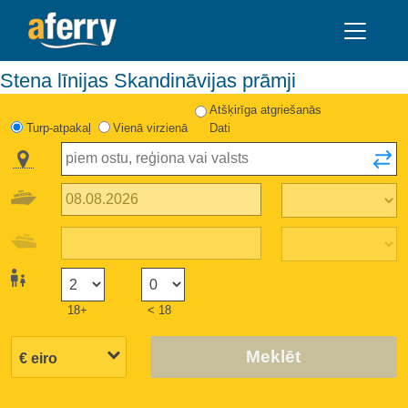
Stena līnijas Skandināvijas prāmji
Atšķirīga atgriešanās
Turp-atpakaļ
Vienā virzienā
Dati
18+
< 18
Meklēt