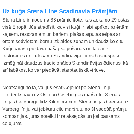
uz kuģa Stena Line Scadinavia Prāmjām
Stena Line ir moderna 33 prāmju flote, kas apkalpo 29 ostas
visā Eiropā. Jūs atradīsit, ka visi kuģi ir labi aprīkoti ar ērtām
kajītēm, restorāniem un bāriem, plašas atpūtas telpas ar
ērtām sēdvietām, bērnu izklaides zonām un daudz ko citu.
Kuģi parasti piedāvā pašapkalpošanās un la carte
restorānus un ceļošanu Skandināvijā, jums būs iespēja
izmēģināt daudzus tradicionālos Skandināvijas ēdienus, kā
arī labākos, ko var piedāvāt starptautiskā virtuve.
Neatkarīgi no tā, vai jūs esat Ceļojiet pa Stena līniju
Frederikshavn uz Oslo un Gēteborgas maršrutu, Stenas
līnijas Gēteborgu līdz Ķīlim prāmim, Stena līnijas Grenaa uz
Varberg līniju vai jebkuru citu maršrutu no šī vadošā prāmju
kompānijas, jums noteikti ir relaksējošs un ļoti patīkams
ceļojums.