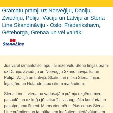
Grāmatu prāmji uz Norvēģiju, Dāniju,
Zviedriju, Poliju, Vāciju un Latviju ar Stena
Line Skandināviju - Oslo, Frederikshavn,
Gēteborga, Grenaa un vēl vairāk!
Jūs varat izmantot šo lapu, lai rezervētu Stena līnijas prāmi
uz Dāniju, Zviedriju un Norvēģiju Skandināvijā, kā arī
Polijā, Vācijā un Latvijā. Skatiet arī mūsu Stena līnijas
Īrijas jūru un Holande lapu citiem maršrutiem.
Stena Line ir viena no vadošajām prāmju uzņēmumiem
pasaulē, un uz kuģa jūs atradīsit visaugstāko komforta un
pakalpojumu līmeni. Mums vienmēr ir lētas cenas Stena
Line prāmjiem un jaunākajiem īpašajiem piedāvājumiem.