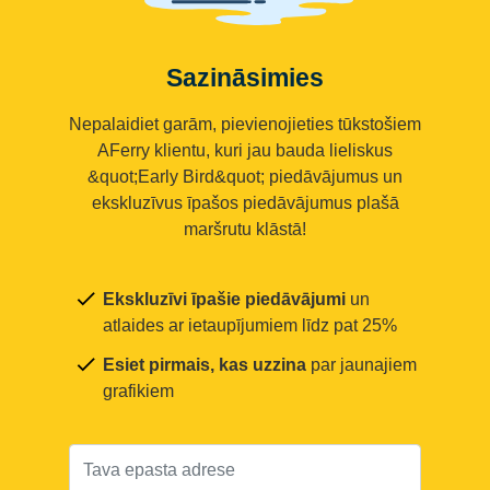
Sazināsimies
Nepalaidiet garām, pievienojieties tūkstošiem
AFerry klientu, kuri jau bauda lieliskus
&quot;Early Bird&quot; piedāvājumus un
ekskluzīvus īpašos piedāvājumus plašā
maršrutu klāstā!
Ekskluzīvi īpašie piedāvājumi
un
atlaides ar ietaupījumiem līdz pat 25%
Esiet pirmais, kas uzzina
par jaunajiem
grafikiem